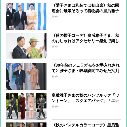
《愛子さまは和装では初出席》秋の園
遊会に母娘そろって着物姿の皇后雅子
さま、これまでの園遊会での和装ファ
社会
ッションをプレイバック
《秋の帽子コーデ》皇后雅子さま、秋
のおしゃれはアクセサリー感覚で楽し
める「帽子」がポイント
社会
《30年前のフェラガモをお手入れされ
て》雅子さま・岐阜訪問でみせた批判
乗り越え「長く、大事に、美しく」の
社会
スタイル
皇后雅子さまの秋のパンツルック「ワ
ントーン」「スクエアバッグ」「エナ
メル小物」で洗練された着こなしに
社会
《秋のパステルカラーコーデ》皇后雅