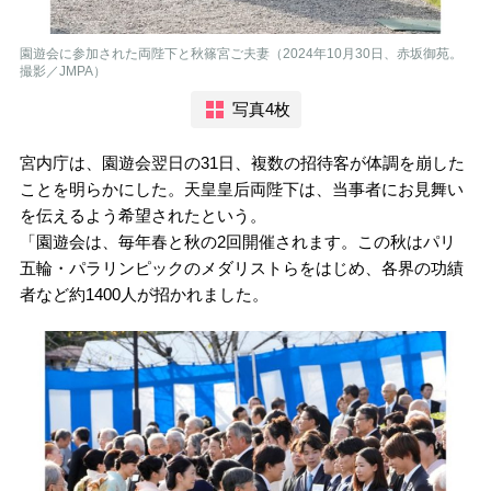
園遊会に参加された両陛下と秋篠宮ご夫妻（2024年10月30日、赤坂御苑。
撮影／JMPA）
写真4枚
宮内庁は、園遊会翌日の31日、複数の招待客が体調を崩した
ことを明らかにした。天皇皇后両陛下は、当事者にお見舞い
を伝えるよう希望されたという。
「園遊会は、毎年春と秋の2回開催されます。この秋はパリ
五輪・パラリンピックのメダリストらをはじめ、各界の功績
者など約1400人が招かれました。