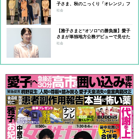
子さま、秋のこっくり「オレンジ」フ
ァッションは小物使いで洗練された印
社会
象に
【雅子さまと“オソロ”の勝負服】愛子
さまが単独地方公務デビューで見せた
両陛下への尊敬
社会