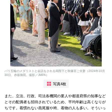
パリ五輪のメダリストと会話をされる両陛下と秋篠宮ご夫妻（2024年10月
30日、赤坂御苑。撮影／JMPA）
写真4枚
また、立法、行政、司法各機関の要人や都道府県の知事など
とその配偶者も招待されているため、平均年齢は高くなりが
ちです。着慣れない燕尾服や袴、着物の人も多い。そういっ