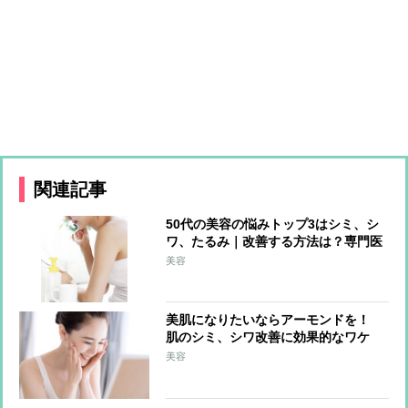
関連記事
50代の美容の悩みトップ3はシミ、シ
ワ、たるみ｜改善する方法は？専門医
が解説
美容
美肌になりたいならアーモンドを！
肌のシミ、シワ改善に効果的なワケ
美容