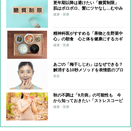
更年期以降は避けたい「糖質制限」
肌はボロボロ、髪にツヤなし…むやみ
にやると“老け”のもとに
健康・医療
精神科医がすすめる「果物と生野菜中
心」の朝食 心と体を健康にするカギ
はスムーズな「排出」
健康・医療
あごの「梅干しじわ」はなぜできる？
解消する10秒メソッドを表情筋のプロ
が解説
美容
秋の不調は「9月病」の可能性も 今
から知っておきたい「ストレスコーピ
ング」や「栗」など食材による対策
健康・医療