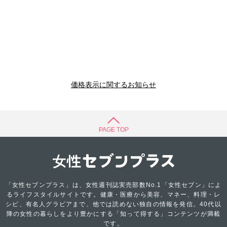
価格表示に関するお知らせ
PAGE TOP
「女性セブンプラス」は、女性週刊誌実売部数No.1「女性セブン」によ
るライフスタイルサイトです。健康・医療から美容、マネー、料理・レ
シピ、有名人グラビアまで、他では読めない独自の情報を発信。40代以
降の女性の暮らしをより豊かにする「知って得する」コンテンツが満載
です。