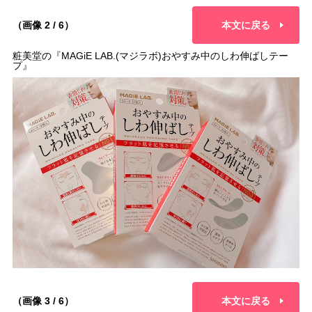
（画像 2 / 6）
本文に戻る
粧美堂の『MAGiE LAB.(マジラボ)おやすみ中のしわ伸ばしテー
プ』
（画像 3 / 6）
本文に戻る