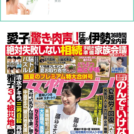
アラフィフのシミ事情も踏まえ美容皮
美容
膚科医が解説