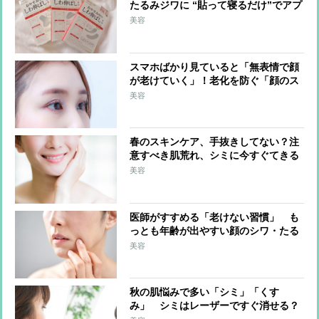
たるみジワに “貼って寝るだけ”でアプ
ローチ！「シワ伸ばしテープ」の“実
美容
力”を美顔トレーナーが解説
スマホばかり見ていると「無表情で顔
が老けていく」！老化を防ぐ「顔のス
トレッチ」2つを歯科医が教える
美容
春のスキンケア、手抜きしてない？注
意すべき肌荒れ、シミに今すぐてきる
対策
美容
医師がすすめる「老けない習慣」 も
っとも年齢が出やすい顔のシワ・たる
みの原因と対処法
美容
秋の肌悩みで多い「シミ」「くす
み」 シミはレーザーですぐ消せる？