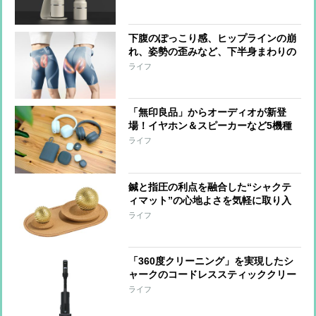
バリスタと共同開発
下腹のぽっこり感、ヒップラインの崩
れ、姿勢の歪みなど、下半身まわりの
悩みに、はくだけでアプローチするシ
ライフ
ックスパッドの『コアヒップ』“なが
ら”でケアできる手軽さも魅力
「無印良品」からオーディオが新登
場！イヤホン＆スピーカーなど5機種
をひと足先に体験
ライフ
鍼と指圧の利点を融合した“シャクテ
ィマット”の心地よさを気軽に取り入
れられる『ワンダーボール セット』
ライフ
「手をほぐす」「足裏を刺激する」な
ど短時間で整えられる形に進化
「360度クリーニング」を実現したシ
ャークのコードレススティッククリー
ナー 強い吸引力とヘッドの密着性で
ライフ
奥までしっかりアプローチ