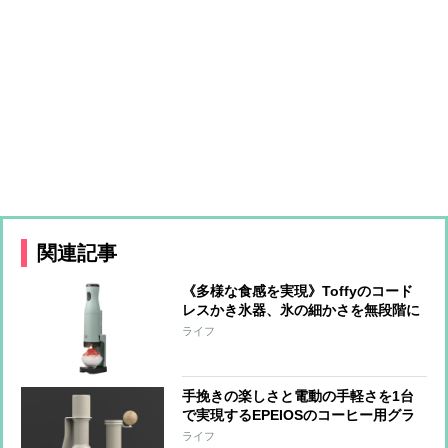
関連記事
《多様な食感を実現》Toffyのコード
レスかき氷器、氷の細かさを無段階に
調整可能 冷製パスタ、そうめん、サ
ライフ
ラダなど料理への活用も
手挽きの楽しさと電動の手軽さを1台
で実現するEPEIOSのコーヒー用グラ
インダー『Essence Duo』 世界一の
ライフ