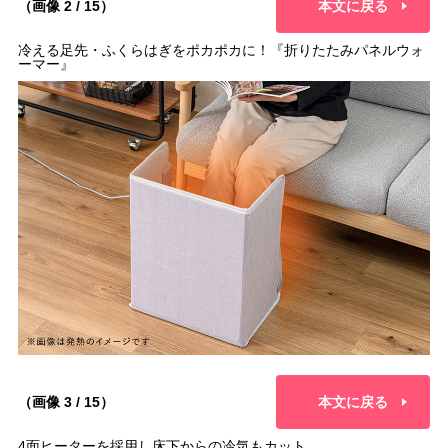
（画像 2 / 15）
本文に戻る
冷える足先・ふくらはぎをポカポカに！『折りたたみパネルウォ
ーマー』
（画像 3 / 15）
本文に戻る
4面ヒーターを採用し床下からの冷気もカット