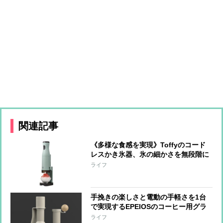
関連記事
《多様な食感を実現》Toffyのコード
レスかき氷器、氷の細かさを無段階に
調整可能 冷製パスタ、そうめん、サ
ライフ
ラダなど料理への活用も
手挽きの楽しさと電動の手軽さを1台
で実現するEPEIOSのコーヒー用グラ
インダー『Essence Duo』 世界一の
ライフ