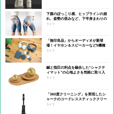
バリスタと共同開発
下腹のぽっこり感、ヒップラインの崩
れ、姿勢の歪みなど、下半身まわりの
悩みに、はくだけでアプローチするシ
ライフ
ックスパッドの『コアヒップ』“なが
ら”でケアできる手軽さも魅力
「無印良品」からオーディオが新登
場！イヤホン＆スピーカーなど5機種
をひと足先に体験
ライフ
鍼と指圧の利点を融合した“シャクテ
ィマット”の心地よさを気軽に取り入
れられる『ワンダーボール セット』
ライフ
「手をほぐす」「足裏を刺激する」な
ど短時間で整えられる形に進化
「360度クリーニング」を実現したシ
ャークのコードレススティッククリー
ナー 強い吸引力とヘッドの密着性で
ライフ
奥までしっかりアプローチ