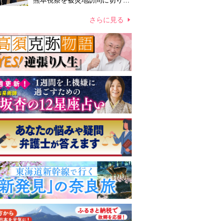
熊本視察を被災地訪問に切り替
えての実施が現実的か 上皇ご
夫妻から受け継ぐ“国民への寄
さらに見る
り添い方”