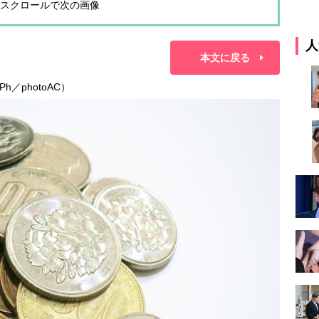
スクロールで次の画像
人
本文に戻る
／photoAC）