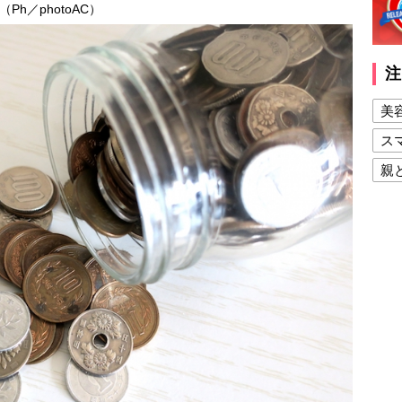
h／photoAC）
注
美
ス
親
健
美
夫