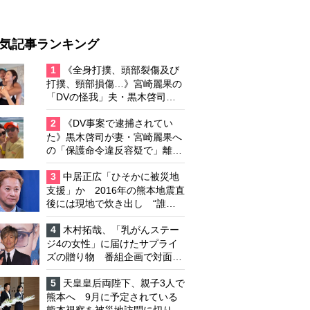
気記事ランキング
1
《全身打撲、頭部裂傷及び
打撲、頸部損傷…》宮崎麗果の
「DVの怪我」夫・黒木啓司の
逮捕で始まる「夫婦の闘争」
2
《DV事案で逮捕されてい
た》黒木啓司が妻・宮崎麗果へ
の「保護命令違反容疑で」離婚
協議は「第二ステージ」へ
3
中居正広「ひそかに被災地
支援」か 2016年の熊本地震直
後には現地で炊き出し “誰に
も知られなくて良い”と、むし
ろ強まる福祉活動への思い
4
木村拓哉、「乳がんステー
ジ4の女性」に届けたサプライ
ズの贈り物 番組企画で対面し
たファンが、夢と希望を与える
心遣いに「うれしくて号泣しま
5
天皇皇后両陛下、親子3人で
した」
熊本へ 9月に予定されている