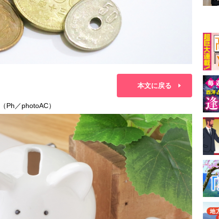
本文に戻る
h／photoAC）