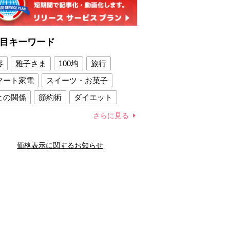
目キーワード
容
雅子さま
100均
旅行
マート家電
スイーツ・お菓子
との関係
節約術
ダイエット
康法
新製品
さらに見る
容賢者のダイエットグッズ
価格表示に関するお知らせ
との関係
新津春子
どか食い