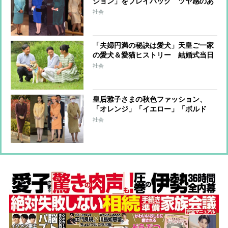
ション」をプレイバック ツヤ感のあ
るお召し物で華やかに
社会
「夫婦円満の秘訣は愛犬」天皇ご一家
の愛犬＆愛猫ヒストリー 結婚式当日
に雅子さまを見送った「ショコラ」も
社会
皇后雅子さまの秋色ファッション、
「オレンジ」「イエロー」「ボルド
ー」などをどう着こなされるのか 小
社会
ワザ満載のコーデ術