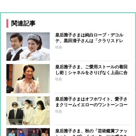
関連記事
皇后雅子さまは純白ローブ・デコル
テ、黒田清子さんは「クラリスドレ
ス」と話題に 女性皇族の華麗な
社会
る”結婚ファッション”
皇后雅子さま、ご愛用ストールの着回
し術｜シャネルをさりげなく上品に合
わせるコーデ
社会
皇后雅子さまはオフホワイト、愛子さ
まクリームイエローのワントーンコー
デ【ご家族で工芸品の作品展へ】
社会
皇后雅子さま、秋の「芸術鑑賞ファッ