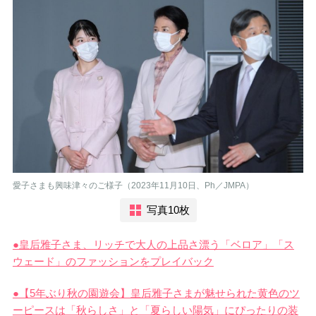
愛子さまも興味津々のご様子（2023年11月10日、Ph／JMPA）
写真10枚
●皇后雅子さま、リッチで大人の上品さ漂う「ベロア」「ス
ウェード」のファッションをプレイバック
●【5年ぶり秋の園遊会】皇后雅子さまが魅せられた黄色のツ
ーピースは「秋らしさ」と「夏らしい陽気」にぴったりの装