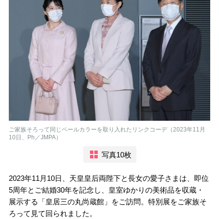
ご家族そろって同じペールカラーを取り入れたリンクコーデ（2023年11月
10日、Ph／JMPA）
写真10枚
2023年11月10日、天皇皇后両陛下と長女の愛子さまは、即位
5周年とご結婚30年を記念し、皇室ゆかりの美術品を収蔵・
展示する「皇居三の丸尚蔵館」をご訪問。特別展をご家族そ
ろって見て回られました。