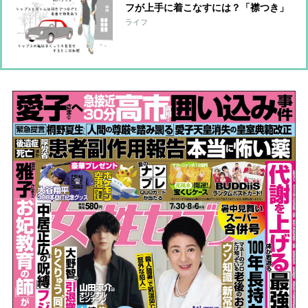
フが上手に着こなすには？「襟つき」
「ネックレス」がNGの理由をスタイ
ライフ
リストが解説