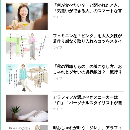
「何が食べたい？」と聞かれたとき、
「気遣いができる人」のスマートな答
え方
ライフ
フェミニンな「ピンク」を大人女性が
若作り感なく取り入れるコツをスタイ
リストが指南
ライフ
「秋の羽織りもの」の着こなし方、お
しゃれとダサいの境界線は？ 流行り
のショートジャケットからカーディガ
ライフ
ン、ストールまで
アラフィフが選ぶべきスニーカーは
「白」！パーソナルスタイリストが選
び方、コーデ術を指南
ライフ
即おしゃれが叶う「ジレ」、アラフィ