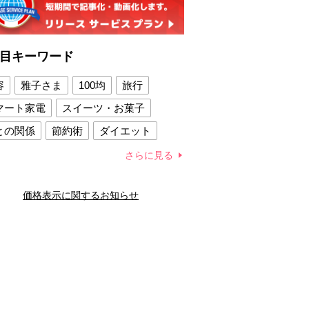
目キーワード
容
雅子さま
100均
旅行
マート家電
スイーツ・お菓子
との関係
節約術
ダイエット
康法
新製品
さらに見る
容賢者のダイエットグッズ
価格表示に関するお知らせ
との関係
新津春子
どか食い