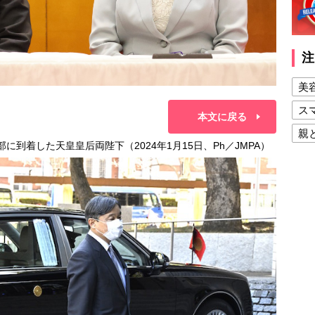
注
美
ス
本文に戻る
親
に到着した天皇皇后両陛下（2024年1月15日、Ph／JMPA）
健
美
夫