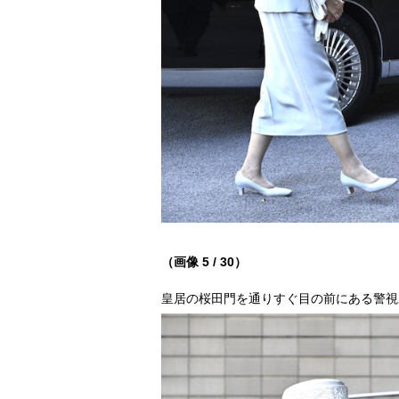
（画像 5 / 30）
皇居の桜田門を通りすぐ目の前にある警視庁本