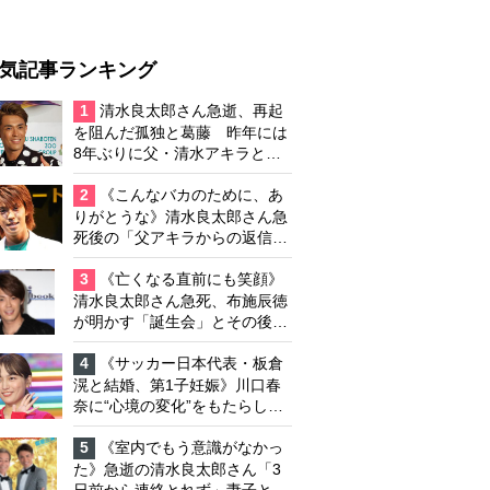
気記事ランキング
1
清水良太郎さん急逝、再起
を阻んだ孤独と葛藤 昨年には
8年ぶりに父・清水アキラと共
演、本格的な活動再開に向かっ
ていたが…周囲が懸念していた
2
《こんなバカのために、あ
「不安定なところ」
りがとうな》清水良太郎さん急
死後の「父アキラからの返信」
布施辰徳が涙で明かす「順番が
違う」
3
《亡くなる直前にも笑顔》
清水良太郎さん急死、布施辰徳
が明かす「誕生会」とその後の
メッセージ
4
《サッカー日本代表・板倉
滉と結婚、第1子妊娠》川口春
奈に“心境の変化”をもたらした
主演映画『ママせか』 身を削
って「がんに蝕まれる母」を演
5
《室内でもう意識がなかっ
じた壮絶な撮影現場
た》急逝の清水良太郎さん「3