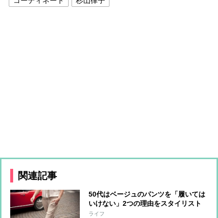
コーディネート
杉山律子
関連記事
50代はベージュのパンツを「履いては
いけない」2つの理由をスタイリスト
が解説
ライフ