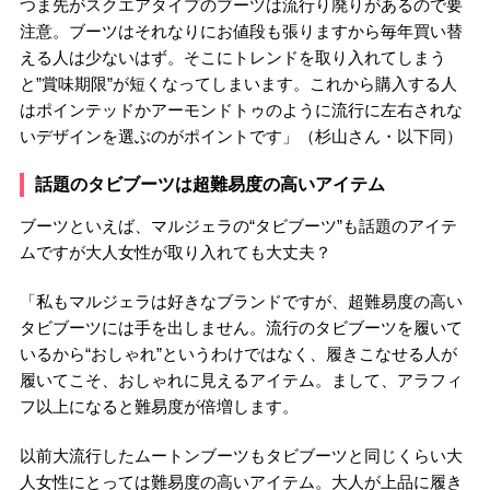
つま先がスクエアタイプのブーツは流行り廃りがあるので要
注意。ブーツはそれなりにお値段も張りますから毎年買い替
える人は少ないはず。そこにトレンドを取り入れてしまう
と”賞味期限”が短くなってしまいます。これから購入する人
はポインテッドかアーモンドトゥのように流行に左右されな
いデザインを選ぶのがポイントです」（杉山さん・以下同）
話題のタビブーツは超難易度の高いアイテム
ブーツといえば、マルジェラの“タビブーツ”も話題のアイテ
ムですが大人女性が取り入れても大丈夫？
「私もマルジェラは好きなブランドですが、超難易度の高い
タビブーツには手を出しません。流行のタビブーツを履いて
いるから“おしゃれ”というわけではなく、履きこなせる人が
履いてこそ、おしゃれに見えるアイテム。まして、アラフィ
フ以上になると難易度が倍増します。
以前大流行したムートンブーツもタビブーツと同じくらい大
人女性にとっては難易度の高いアイテム。大人が上品に履き