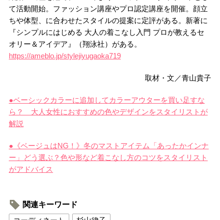
て活動開始。ファッション講座やプロ認定講座を開催。顔立
ちや体型、に合わせたスタイルの提案に定評がある。新著に
『シンプルにはじめる 大人の着こなし入門 プロが教えるセ
オリー＆アイデア』（翔泳社）がある。
https://ameblo.jp/stylejiyugaoka719
取材・文／青山貴子
●ベーシックカラーに追加してカラーアウターを買い足すな
ら？ 大人女性におすすめの色やデザインをスタイリストが
解説
●《ベージュはNG！》冬のマストアイテム「あったかインナ
ー」どう選ぶ？色や形など着こなし方のコツをスタイリスト
がアドバイス
関連キーワード