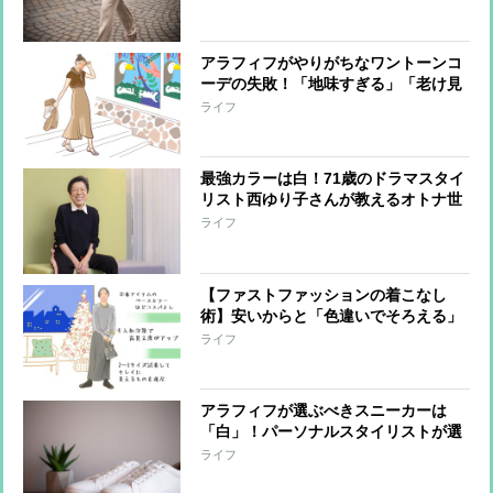
アラフィフがやりがちなワントーンコ
ーデの失敗！「地味すぎる」「老け見
え」を避けるためのコツをスタイリス
ライフ
トが指南
最強カラーは白！71歳のドラマスタイ
リスト西ゆり子さんが教えるオトナ世
代が輝くファッションのコツ
ライフ
【ファストファッションの着こなし
術】安いからと「色違いでそろえる」
「コラボ商品に手を出す」はNG！ス
ライフ
タイリストがコツを指南
アラフィフが選ぶべきスニーカーは
「白」！パーソナルスタイリストが選
び方、コーデ術を指南
ライフ