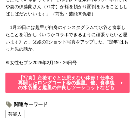
や妻の伊藤蘭さん（71才）が孫を預かり面倒をみることもし
ばしばだといいます」（前出・芸能関係者）
1月19日には趣里が自身のインスタグラムで水谷と食事し
たことを明かし《いつかコラボできるように頑張りたいと思
います》と、父娘の2ショット写真をアップした。“定年”はも
っと先の話か。
※
女性セブン
2026
年
2
月
19
・
26
日号
【写真】産後すぐとは思えない体形！仕事を
再開したロングコート姿の趣里。他、食事後
の水谷豊と趣里の仲良しツーショットなども
関連キーワード
芸能人