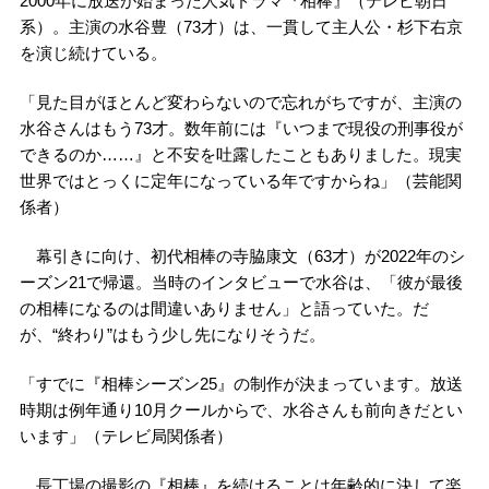
2000年に放送が始まった人気ドラマ『相棒』（テレビ朝日
系）。主演の水谷豊（73才）は、一貫して主人公・杉下右京
を演じ続けている。
「見た目がほとんど変わらないので忘れがちですが、主演の
水谷さんはもう73才。数年前には『いつまで現役の刑事役が
できるのか……』と不安を吐露したこともありました。現実
世界ではとっくに定年になっている年ですからね」（芸能関
係者）
幕引きに向け、初代相棒の寺脇康文（63才）が2022年のシ
ーズン21で帰還。当時のインタビューで水谷は、「彼が最後
の相棒になるのは間違いありません」と語っていた。だ
が、“終わり”はもう少し先になりそうだ。
「すでに『相棒シーズン25』の制作が決まっています。放送
時期は例年通り10月クールからで、水谷さんも前向きだとい
います」（テレビ局関係者）
長丁場の撮影の『相棒』を続けることは年齢的に決して楽