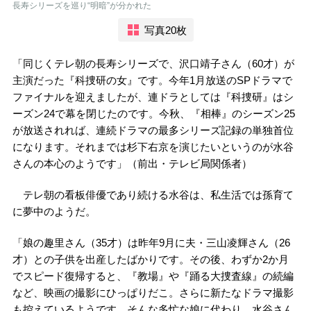
長寿シリーズを巡り“明暗”が分かれた
写真20枚
「同じくテレ朝の長寿シリーズで、沢口靖子さん（60才）が
主演だった『科捜研の女』です。今年1月放送のSPドラマで
ファイナルを迎えましたが、連ドラとしては『科捜研』はシ
ーズン24で幕を閉じたのです。今秋、『相棒』のシーズン25
が放送されれば、連続ドラマの最多シリーズ記録の単独首位
になります。それまでは杉下右京を演じたいというのが水谷
さんの本心のようです」（前出・テレビ局関係者）
テレ朝の看板俳優であり続ける水谷は、私生活では孫育て
に夢中のようだ。
「娘の趣里さん（35才）は昨年9月に夫・三山凌輝さん（26
才）との子供を出産したばかりです。その後、わずか2か月
でスピード復帰すると、『教場』や『踊る大捜査線』の続編
など、映画の撮影にひっぱりだこ。さらに新たなドラマ撮影
も控えているようです。そんな多忙な娘に代わり、水谷さん