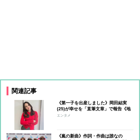
関連記事
《第一子を出産しました》岡田結実
(25)が幸せを「直筆文章」で報告《地
球にビッグラブです》と感謝の気持ち
エンタメ
を表現
《嵐の新曲》作詞・作曲は誰なの