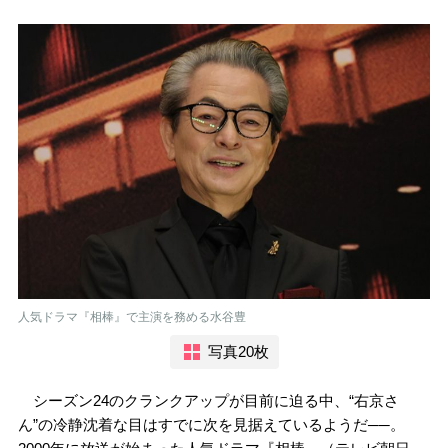
人気ドラマ『相棒』で主演を務める水谷豊
写真20枚
シーズン24のクランクアップが目前に迫る中、“右京さ
ん”の冷静沈着な目はすでに次を見据えているようだ──。