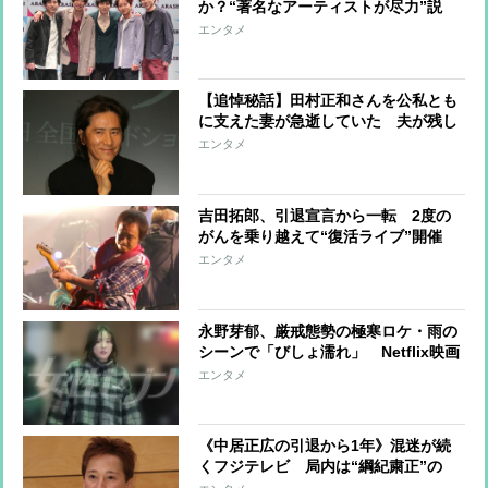
か？“著名なアーティストが尽力”説
も お披露目に関しては一悶着「特番
エンタメ
での披露は大野が後ろ向き」 ラスト
ツアーではジュニアが帯同か
【追悼秘話】田村正和さんを公私とも
に支えた妻が急逝していた 夫が残し
た“遺言”に最期まで向き合い、守り抜
エンタメ
いた「墓」
吉田拓郎、引退宣言から一転 2度の
がんを乗り越えて“復活ライブ”開催
きっかけは毎朝の散歩コース「休憩な
エンタメ
しで歩けるようになった」ことで回復
を実感
永野芽郁、厳戒態勢の極寒ロケ・雨の
シーンで「びしょ濡れ」 Netflix映画
の撮影現場で見せた共演者やスタッフ
エンタメ
との“チームワークのよさ”
《中居正広の引退から1年》混迷が続
くフジテレビ 局内は“綱紀粛正”の
嵐、制作費削減で出演者には低額オフ