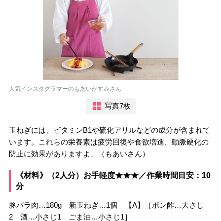
人気インスタグラマーのもあいかすみさん
写真7枚
玉ねぎには、ビタミンB1や硫化アリルなどの成分が含まれて
います。これらの栄養素は疲労回復や食欲増進、動脈硬化の
防止に効果がありますよ」（もあいさん）
《材料》（2人分）お手軽度★★★／作業時間目安：10
分
豚バラ肉…180g 新玉ねぎ…1個 【A】［ポン酢…大さじ
2 酒…小さじ1 ごま油…小さじ1］