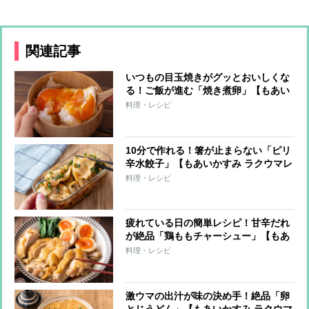
関連記事
いつもの目玉焼きがグッとおいしくな
る！ご飯が進む「焼き煮卵」【もあい
かすみ ラクウマレシピ】
料理・レシピ
10分で作れる！箸が止まらない「ピリ
辛水餃子」【もあいかすみ ラクウマレ
シピ】
料理・レシピ
疲れている日の簡単レシピ！甘辛だれ
が絶品「鶏ももチャーシュー」【もあ
いかすみ ラクウマレシピ】
料理・レシピ
激ウマの出汁が味の決め手！絶品「卵
とじうどん」【もあいかすみ ラクウマ