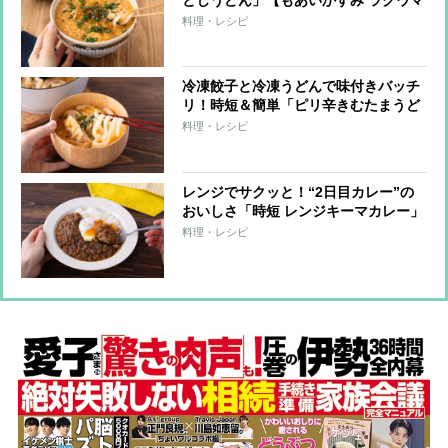
レシピ】
料理・レシピ
冷凍餃子と冷凍うどんで味付きバッチ
リ！時短＆簡単「ピリ辛きむたまうど
ん」【もあいかすみ ラクウマレシピ】
料理・レシピ
レンジでサクッと！“2日目カレー”の
おいしさ「時短 レンジキーマカレー」
【もあいかすみ ラクウマレシピ】
料理・レシピ