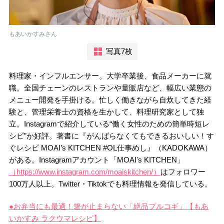
もあいかすみさん
写真7枚
料理家・インフルエンサー。大学卒業後、食品メーカーに就
職。全国チェーンのレストランや量販店など、幅広い業態の
メニュー開発を手掛ける。忙しく働きながら自炊してきた経
験と、管理栄養士の資格を生かして、料理研究家として独
立。Instagramで紹介している“働く女性のための簡単時短レ
シピ”か好評。著書に『がんばらなくてもできるおいしい！す
ぐレシピ MOAI’s KITCHEN #OL仕事めし』（KADOKAWA）
がある。Instagramアカウント「MOAIʼs KITCHEN」
（https://www.instagram.com/moaiskitchen/）
はフォロワー
100万人以上。Twitter・Tiktokでも料理情報を発信している。
●お弁当にも最適！箸が止まらない「絶品プルコギ」【もあ
いかすみ ラクウマレシピ】