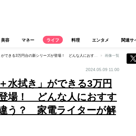
美容
マネー
ライフ
料理
エンタメ
関連サ
ルンバから「吸引＋水拭き」ができる3万円台の新シリーズが登場！ どんな人におすすめ？従来品とどう違う？ 家電ライターが解説
画像一覧
2024.05.09 11:00
＋水拭き」ができる3万円
登場！ どんな人におすす
違う？ 家電ライターが解