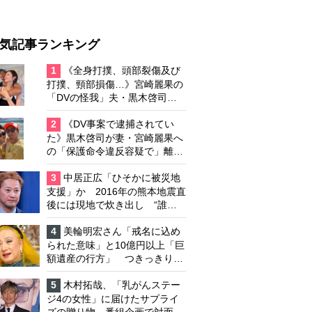
気記事ランキング
1
《全身打撲、頭部裂傷及び
打撲、頸部損傷…》宮崎麗果の
「DVの怪我」夫・黒木啓司の
逮捕で始まる「夫婦の闘争」
2
《DV事案で逮捕されてい
た》黒木啓司が妻・宮崎麗果へ
の「保護命令違反容疑で」離婚
協議は「第二ステージ」へ
3
中居正広「ひそかに被災地
支援」か 2016年の熊本地震直
後には現地で炊き出し “誰に
も知られなくて良い”と、むし
ろ強まる福祉活動への思い
4
美輪明宏さん「戒名に込め
られた意味」と10億円以上「巨
額遺産の行方」 つきっきりで
私生活をサポートしていた元俳
優が相続か
5
木村拓哉、「乳がんステー
ジ4の女性」に届けたサプライ