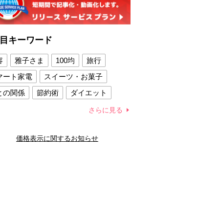
目キーワード
容
雅子さま
100均
旅行
マート家電
スイーツ・お菓子
との関係
節約術
ダイエット
康法
新製品
さらに見る
容賢者のダイエットグッズ
価格表示に関するお知らせ
との関係
新津春子
どか食い