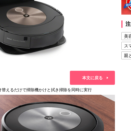
注
美
ス
親
健
美
本文に戻る
夫
器を付け替えるだけで掃除機かけと拭き掃除を同時に実行