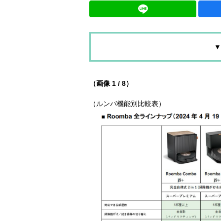
▼
（画像 1 / 8）
（ルンバ機能別比較表）