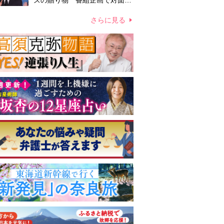
ズの贈り物 番組企画で対面し
たファンが、夢と希望を与える
心遣いに「うれしくて号泣しま
さらに見る
した」