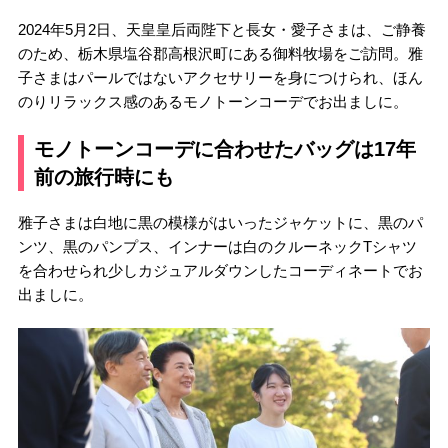
2024年5月2日、天皇皇后両陛下と長女・愛子さまは、ご静養
のため、栃木県塩谷郡高根沢町にある御料牧場をご訪問。雅
子さまはパールではないアクセサリーを身につけられ、ほん
のりリラックス感のあるモノトーンコーデでお出ましに。
モノトーンコーデに合わせたバッグは17年
前の旅行時にも
雅子さまは白地に黒の模様がはいったジャケットに、黒のパ
ンツ、黒のパンプス、インナーは白のクルーネックTシャツ
を合わせられ少しカジュアルダウンしたコーディネートでお
出ましに。