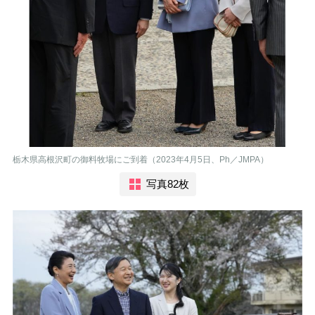
栃木県高根沢町の御料牧場にご到着（2023年4月5日、Ph／JMPA）
写真82枚