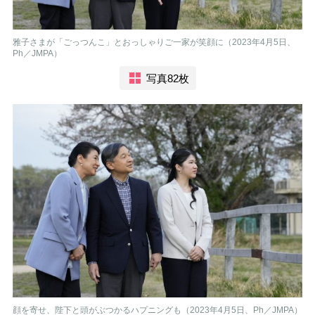
雅子さまが「ごっつんこ」とおっしゃりご一家が笑顔に（2023年4月5日、
Ph／JMPA）
写真82枚
顔を寄せ、陛下と頭がぶつかるハプニングも（2023年4月5日、Ph／JMPA）