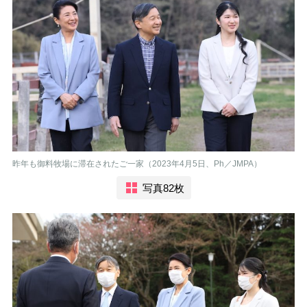
昨年も御料牧場に滞在されたご一家（2023年4月5日、Ph／JMPA）
写真82枚