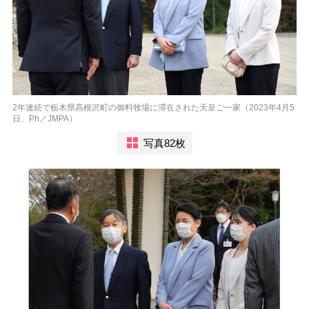
2年連続で栃木県高根沢町の御料牧場に滞在された天皇ご一家（2023年4月5
日、Ph／JMPA）
写真82枚