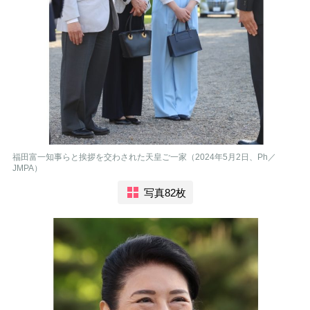
福田富一知事らと挨拶を交わされた天皇ご一家（2024年5月2日、Ph／
JMPA）
写真82枚