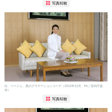
写真82枚
白、ベージュ、黒のグラデーションコーデ（2015年12月、Ph／宮内庁提
供）
写真82枚