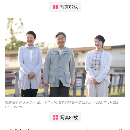
写真82枚
動物好きの天皇ご一家。今年も牧場での静養を選ばれた（2024年5月2日、
Ph／JMPA）
写真82枚