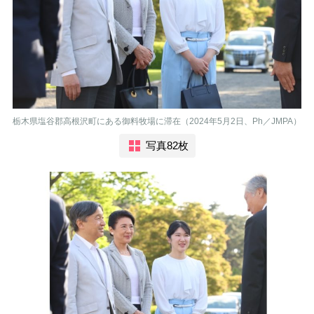
栃木県塩谷郡高根沢町にある御料牧場に滞在（2024年5月2日、Ph／JMPA）
写真82枚