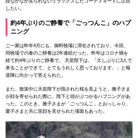
段なかなか見られないリラックスしたコーディネートに注目
したい。
約4年ぶりのご静養で「ごっつんこ」のハプ
ニング
ご一家は昨年4月にも、御料牧場に滞在されており、今回、
同牧場での春のご静養は2年連続だった。昨年はコロナ禍を
経て約4年ぶりのご静養で、 天皇陛下は、「久しぶりに3人で
来ることができて、とてもうれしく思っております。」と報
道陣に向かって答えられた。
また、散策中に天皇陛下が指された桜を見ようと、雅子さま
が顔を寄せられた際に、陛下と頭がぶつかるハプニングがあ
った。このとき、雅子さまが「ごっつんこ」とおっしゃり、
愛子さまと共に笑顔を見せられた場面もあった。