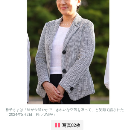
雅子さまは「緑が今鮮やかで、きれいな空気を吸って」と笑顔で話された
（2024年5月2日、Ph／JMPA）
写真82枚