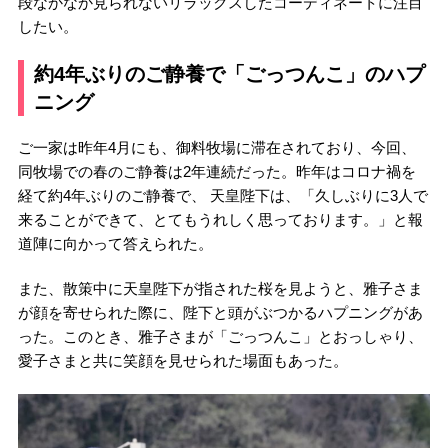
段なかなか見られないリラックスしたコーディネートに注目
したい。
約4年ぶりのご静養で「ごっつんこ」のハプ
ニング
ご一家は昨年4月にも、御料牧場に滞在されており、今回、
同牧場での春のご静養は2年連続だった。昨年はコロナ禍を
経て約4年ぶりのご静養で、 天皇陛下は、「久しぶりに3人で
来ることができて、とてもうれしく思っております。」と報
道陣に向かって答えられた。
また、散策中に天皇陛下が指された桜を見ようと、雅子さま
が顔を寄せられた際に、陛下と頭がぶつかるハプニングがあ
った。このとき、雅子さまが「ごっつんこ」とおっしゃり、
愛子さまと共に笑顔を見せられた場面もあった。