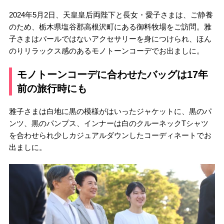
2024年5月2日、天皇皇后両陛下と長女・愛子さまは、ご静養
のため、栃木県塩谷郡高根沢町にある御料牧場をご訪問。雅
子さまはパールではないアクセサリーを身につけられ、ほん
のりリラックス感のあるモノトーンコーデでお出ましに。
モノトーンコーデに合わせたバッグは17年
前の旅行時にも
雅子さまは白地に黒の模様がはいったジャケットに、黒のパ
ンツ、黒のパンプス、インナーは白のクルーネックTシャツ
を合わせられ少しカジュアルダウンしたコーディネートでお
出ましに。