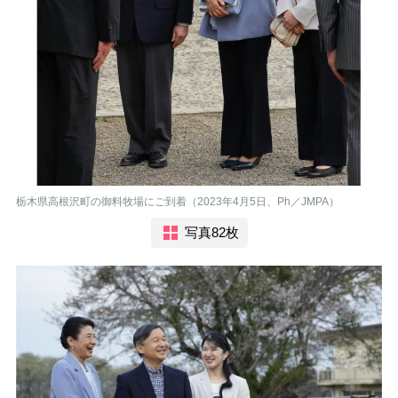
栃木県高根沢町の御料牧場にご到着（2023年4月5日、Ph／JMPA）
写真82枚