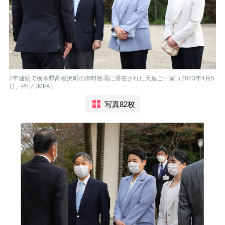
2年連続で栃木県高根沢町の御料牧場に滞在された天皇ご一家（2023年4月5
日、Ph／JMPA）
写真82枚