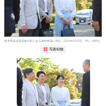
栃木県塩谷郡高根沢町にある御料牧場に滞在（2024年5月2日、Ph／JMPA）
写真82枚