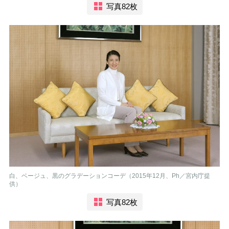
写真82枚
白、ベージュ、黒のグラデーションコーデ（2015年12月、Ph／宮内庁提
供）
写真82枚