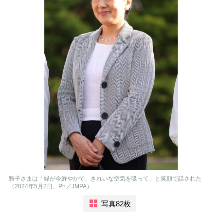
雅子さまは「緑が今鮮やかで、きれいな空気を吸って」と笑顔で話された
（2024年5月2日、Ph／JMPA）
写真82枚