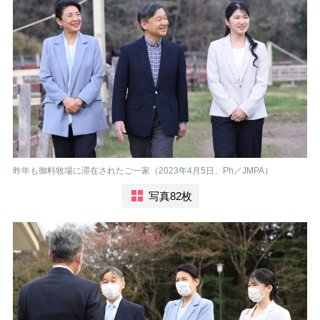
昨年も御料牧場に滞在されたご一家（2023年4月5日、Ph／JMPA）
写真82枚