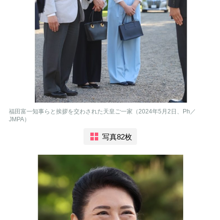
福田富一知事らと挨拶を交わされた天皇ご一家（2024年5月2日、Ph／
JMPA）
写真82枚