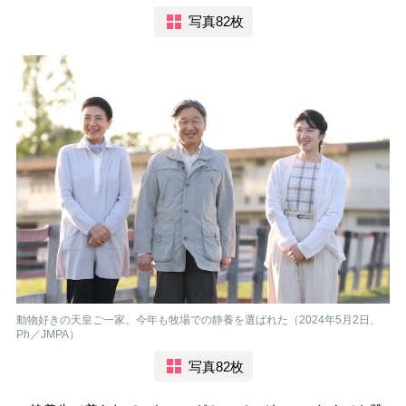
写真82枚
動物好きの天皇ご一家。今年も牧場での静養を選ばれた（2024年5月2日、
Ph／JMPA）
写真82枚