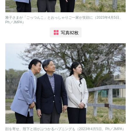
雅子さまが「ごっつんこ」とおっしゃりご一家が笑顔に（2023年4月5日、
Ph／JMPA）
写真82枚
顔を寄せ、陛下と頭がぶつかるハプニングも（2023年4月5日、Ph／JMPA）