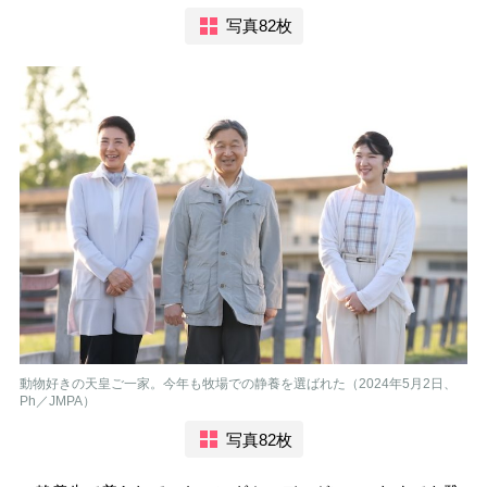
写真82枚
動物好きの天皇ご一家。今年も牧場での静養を選ばれた（2024年5月2日、
Ph／JMPA）
写真82枚