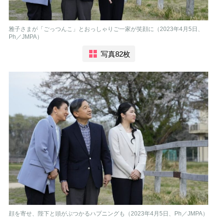
雅子さまが「ごっつんこ」とおっしゃりご一家が笑顔に（2023年4月5日、
Ph／JMPA）
写真82枚
顔を寄せ、陛下と頭がぶつかるハプニングも（2023年4月5日、Ph／JMPA）