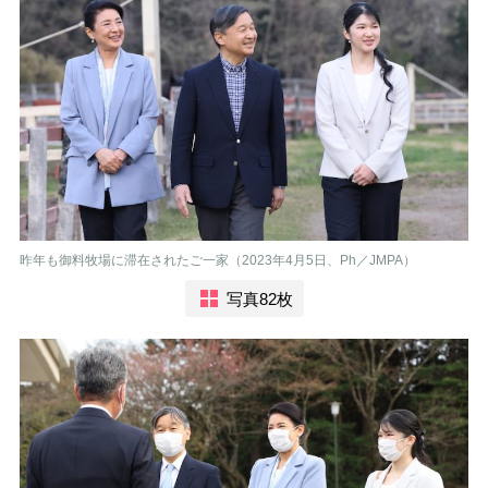
昨年も御料牧場に滞在されたご一家（2023年4月5日、Ph／JMPA）
写真82枚