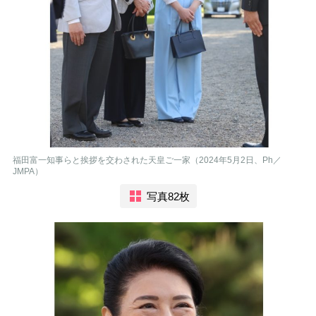
福田富一知事らと挨拶を交わされた天皇ご一家（2024年5月2日、Ph／
JMPA）
写真82枚