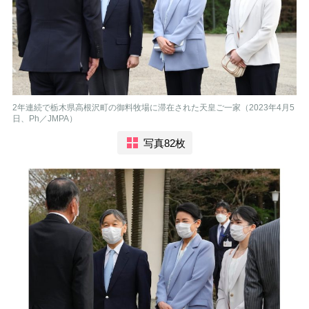
2年連続で栃木県高根沢町の御料牧場に滞在された天皇ご一家（2023年4月5
日、Ph／JMPA）
写真82枚