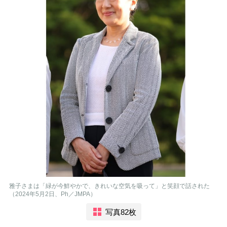
雅子さまは「緑が今鮮やかで、きれいな空気を吸って」と笑顔で話された
（2024年5月2日、Ph／JMPA）
写真82枚