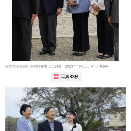
栃木県高根沢町の御料牧場にご到着（2023年4月5日、Ph／JMPA）
写真82枚