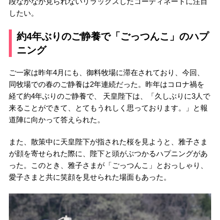
段なかなか見られないリラックスしたコーディネートに注目
したい。
約4年ぶりのご静養で「ごっつんこ」のハプ
ニング
ご一家は昨年4月にも、御料牧場に滞在されており、今回、
同牧場での春のご静養は2年連続だった。昨年はコロナ禍を
経て約4年ぶりのご静養で、 天皇陛下は、「久しぶりに3人で
来ることができて、とてもうれしく思っております。」と報
道陣に向かって答えられた。
また、散策中に天皇陛下が指された桜を見ようと、雅子さま
が顔を寄せられた際に、陛下と頭がぶつかるハプニングがあ
った。このとき、雅子さまが「ごっつんこ」とおっしゃり、
愛子さまと共に笑顔を見せられた場面もあった。