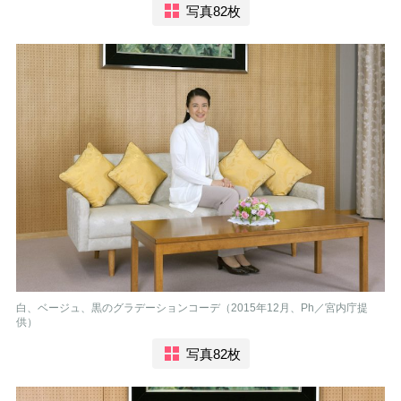
写真82枚
白、ベージュ、黒のグラデーションコーデ（2015年12月、Ph／宮内庁提
供）
写真82枚