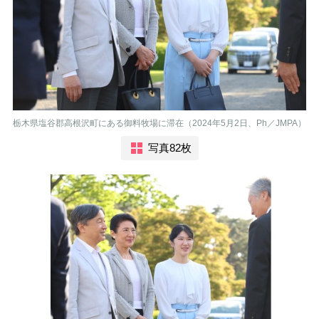
栃木県塩谷郡高根沢町にある御料牧場に滞在（2024年5月2日、Ph／JMPA）
写真82枚