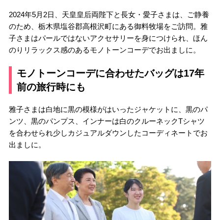
2024年5月2日、天皇皇后両陛下と長女・愛子さまは、ご静養
のため、栃木県塩谷郡高根沢町にある御料牧場をご訪問。雅
子さまはパールではないアクセサリーを身につけられ、ほん
のりリラックス感のあるモノトーンコーデでお出ましに。
モノトーンコーデに合わせたバッグは17年
前の旅行時にも
雅子さまは白地に黒の模様がはいったジャケットに、黒のパ
ンツ、黒のパンプス、インナーは白のクルーネックTシャツ
を合わせられ少しカジュアルダウンしたコーディネートでお
出ましに。