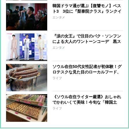
韓国ドラマ通が選ぶ【復讐モノ】ベス
ト3 3位に『梨泰院クラス』ランクイ
ン
エンタメ
『涙の女王』で注目のパク・ソンフン
による大人のワントーンコーデ 黒ス
ーツからデニムまで着こなしワザ
エンタメ
ソウル在住50代女性記者が初体験！グ
ロテスクな見た目のローカルフード、
どじょうの伝統的スープ…この夏夢中
ライフ
になった3つの韓国料理
《ソウル在住ライター厳選》おしゃれ
でかわいくて美味！今旬な「韓国土
産」新定番
ライフ