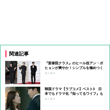
関連記事
『梨泰院クラス』のヒール役アン・ボ
ヒョンが爽やか！シンプルを極めつく
したコーデ6選
エンタメ
韓国ドラマ【ラブコメ】ベスト3 日
本でもドラマ化『知ってるワイフ』も
ランクイン
エンタメ