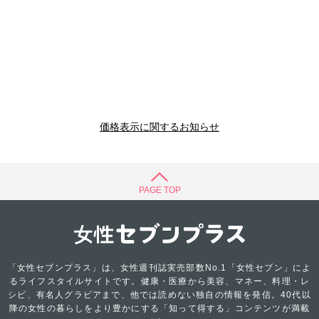
価格表示に関するお知らせ
PAGE TOP
「女性セブンプラス」は、女性週刊誌実売部数No.1「女性セブン」によ
るライフスタイルサイトです。健康・医療から美容、マネー、料理・レ
シピ、有名人グラビアまで、他では読めない独自の情報を発信。40代以
降の女性の暮らしをより豊かにする「知って得する」コンテンツが満載