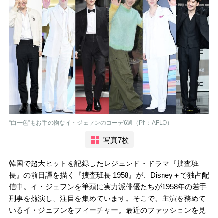
“白一色”もお手の物なイ・ジェフンのコーデ6選（Ph：AFLO）
写真7枚
韓国で超大ヒットを記録したレジェンド・ドラマ『捜査班
長』の前日譚を描く『捜査班長 1958』が、Disney＋で独占配
信中。イ・ジェフンを筆頭に実力派俳優たちが1958年の若手
刑事を熱演し、注目を集めています。そこで、主演を務めて
いるイ・ジェフンをフィーチャー。最近のファッションを見