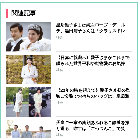
関連記事
皇后雅子さまは純白ローブ・デコル
テ、黒田清子さんは「クラリスドレ
ス」と話題に 女性皇族の華麗な
社会
る”結婚ファッション”
《日赤に就職へ》愛子さまがこれまで
綴られた世界平和や動物愛のお気持
ち 雅子さまは愛子さまの作文を回想
社会
され和歌に
《22年の時を超えて》愛子さま初の単
独ご公務でお持ちのバッグは、皇后雅
子さまが以前使われていたもの 装い
社会
に見る「母と娘の絆」
天皇ご一家の笑顔あふれるご静養を振
り返る 昨年は「ごっつんこ」で笑
顔、愛子さまの思い出は家族とサーフ
社会