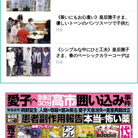
ボードで「見事全員で落下」
《装いにもお心遣い》皇后雅子さま、
優しいトーンのパンツスーツで子供た
ちへ向けられる温かい眼差し
社会
《シンプルな中にひと工夫》皇后雅子
さま、春のベーシックカラーコーデは
アクセサリーや小物でツヤ感をプラス
社会