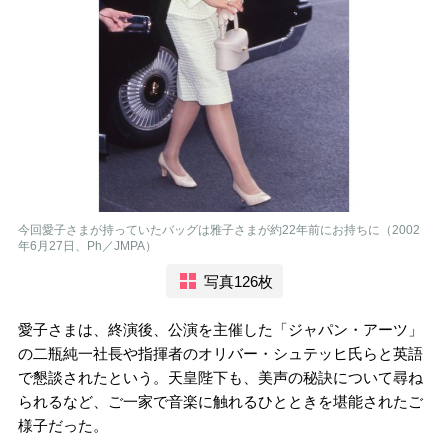
今回愛子さまが持っていたバッグは雅子さまが約22年前にお持ちに（2002
年6月27日、Ph／JMPA）
写真126枚
愛子さまは、終演後、公演を主催した「ジャパン・アーツ」
の二瓶純一社長や指揮者のオリバー・シュテッヒ氏らと英語
で懇談されたという。天皇陛下も、美声の秘訣について尋ね
られるなど、ご一家で音楽に触れるひとときを堪能されたご
様子だった。