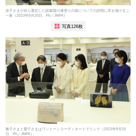
佳子さまが自ら選定した総裁賞の漆塗りの箱についての説明に耳を傾けるご
一家（2023年9月20日、Ph／JMPA）
写真126枚
雅子さまと愛子さまはワントーンコーディネートでリンク（2023年9月20
日、Ph／JMPA）