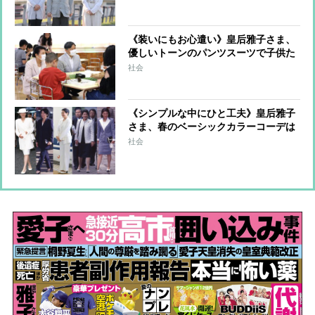
ボードで「見事全員で落下」
《装いにもお心遣い》皇后雅子さま、
優しいトーンのパンツスーツで子供た
ちへ向けられる温かい眼差し
社会
《シンプルな中にひと工夫》皇后雅子
さま、春のベーシックカラーコーデは
アクセサリーや小物でツヤ感をプラス
社会