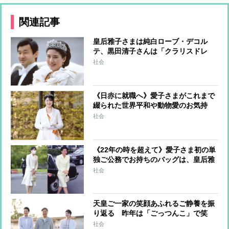
関連記事
皇后雅子さまは純白ローブ・デコル
テ、黒田清子さんは「クラリスドレ
ス」と話題に 女性皇族の華麗な
社会
る”結婚ファッション”
《日赤に就職へ》愛子さまがこれまで
綴られた世界平和や動物愛のお気持
ち 雅子さまは愛子さまの作文を回想
社会
され和歌に
《22年の時を超えて》愛子さま初の単
独ご公務でお持ちのバッグは、皇后雅
子さまが以前使われていたもの 装い
社会
に見る「母と娘の絆」
天皇ご一家の笑顔あふれるご静養を振
り返る 昨年は「ごっつんこ」で笑
顔、愛子さまの思い出は家族とサーフ
社会