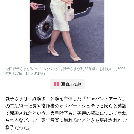
今回愛子さまが持っていたバッグは雅子さまが約22年前にお持ちに（2002
年6月27日、Ph／JMPA）
写真126枚
愛子さまは、終演後、公演を主催した「ジャパン・アーツ」
の二瓶純一社長や指揮者のオリバー・シュテッヒ氏らと英語
で懇談されたという。天皇陛下も、美声の秘訣について尋ね
られるなど、ご一家で音楽に触れるひとときを堪能されたご
様子だった。