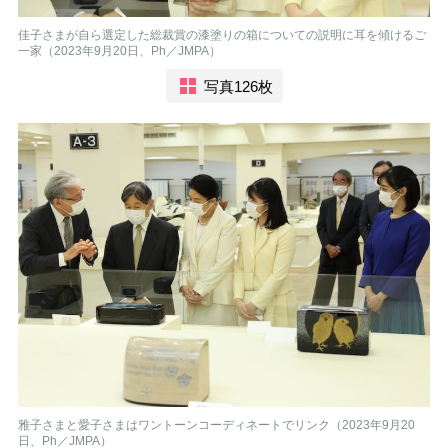
佳子さまが自ら選定した総裁賞の漆塗りの箱についての説明に耳を傾けるご
一家（2023年9月20日、Ph／JMPA）
写真126枚
雅子さまと愛子さまはワントーンコーディネートでリンク（2023年9月20
日、Ph／JMPA）