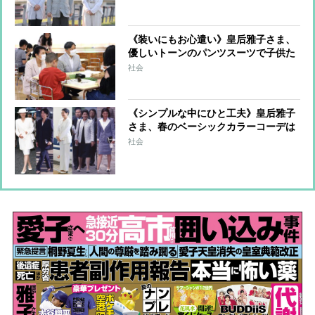
ボードで「見事全員で落下」
《装いにもお心遣い》皇后雅子さま、
優しいトーンのパンツスーツで子供た
ちへ向けられる温かい眼差し
社会
《シンプルな中にひと工夫》皇后雅子
さま、春のベーシックカラーコーデは
アクセサリーや小物でツヤ感をプラス
社会