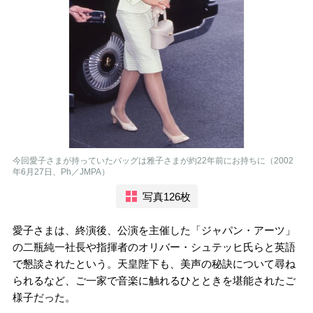
今回愛子さまが持っていたバッグは雅子さまが約22年前にお持ちに（2002
年6月27日、Ph／JMPA）
写真126枚
愛子さまは、終演後、公演を主催した「ジャパン・アーツ」
の二瓶純一社長や指揮者のオリバー・シュテッヒ氏らと英語
で懇談されたという。天皇陛下も、美声の秘訣について尋ね
られるなど、ご一家で音楽に触れるひとときを堪能されたご
様子だった。