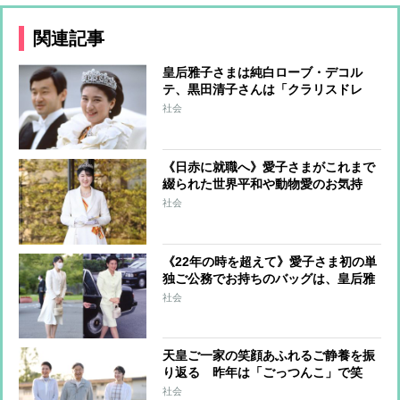
関連記事
皇后雅子さまは純白ローブ・デコル
テ、黒田清子さんは「クラリスドレ
ス」と話題に 女性皇族の華麗な
社会
る”結婚ファッション”
《日赤に就職へ》愛子さまがこれまで
綴られた世界平和や動物愛のお気持
ち 雅子さまは愛子さまの作文を回想
社会
され和歌に
《22年の時を超えて》愛子さま初の単
独ご公務でお持ちのバッグは、皇后雅
子さまが以前使われていたもの 装い
社会
に見る「母と娘の絆」
天皇ご一家の笑顔あふれるご静養を振
り返る 昨年は「ごっつんこ」で笑
顔、愛子さまの思い出は家族とサーフ
社会