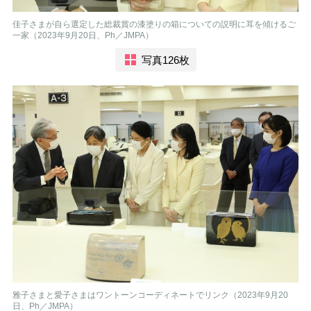
佳子さまが自ら選定した総裁賞の漆塗りの箱についての説明に耳を傾けるご
一家（2023年9月20日、Ph／JMPA）
写真126枚
雅子さまと愛子さまはワントーンコーディネートでリンク（2023年9月20
日、Ph／JMPA）