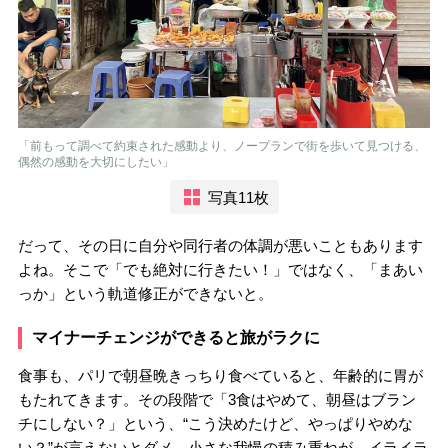
「前もって調べて約束された感動より、ノープランで街を歩いて見つける、
偶然の感動を大切にしたい」
写真11枚
だって、その日に自分や同行者の体調が悪いこともあります
よね。そこで「でも絶対に行きたい！」ではなく、「まあい
っか」という軌道修正ができないと。
マイナーチェンジができると旅がラクに
食事も、パリで朝昼晩きっちり食べていると、年齢的に胃が
もたれてきます。その段階で「3食はやめて、朝昼はブラン
チにしない？」という、“こう決めたけど、やっぱりやめな
い？”が言えないとダメ。小さな我慢の積み重ねが、イライラ