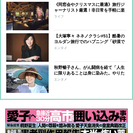
《同窓会やクリスマスに最適》旅行ジ
ャーナリスト厳選！非日常を手軽に楽
しむ東京・名古屋・大阪の“大人のホ
ライフ
テルレストラン”
【大塚寧々 ネネノクラシ#51】酷暑の
ヨルダン旅行でのハプニング「砂漠で
家族三人置き去りに」
エンタメ
秋野暢子さん、がん闘病を経て「人生
に限りあることは身に染みた。やりた
いことはすぐ行動」1人でハワイ旅行
エンタメ
も