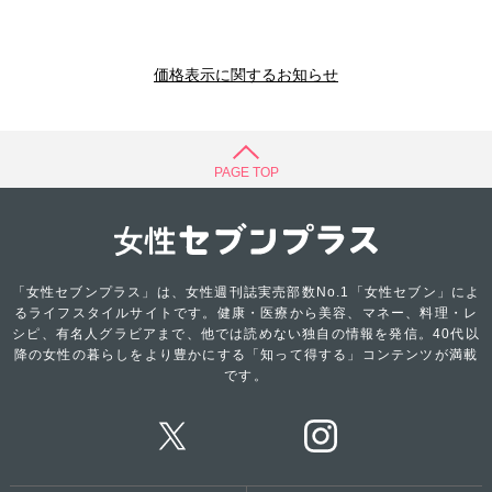
価格表示に関するお知らせ
PAGE TOP
「女性セブンプラス」は、女性週刊誌実売部数No.1「女性セブン」によ
るライフスタイルサイトです。健康・医療から美容、マネー、料理・レ
シピ、有名人グラビアまで、他では読めない独自の情報を発信。40代以
降の女性の暮らしをより豊かにする「知って得する」コンテンツが満載
です。