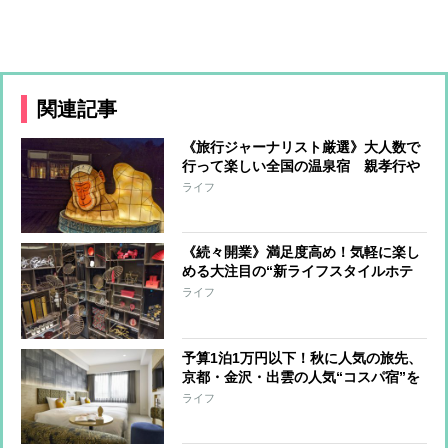
関連記事
《旅行ジャーナリスト厳選》大人数で
行って楽しい全国の温泉宿 親孝行や
グループ旅行に最適＆交通費無料も
ライフ
《続々開業》満足度高め！気軽に楽し
める大注目の“新ライフスタイルホテ
ル”を旅行ジャーナリストが紹介
ライフ
予算1泊1万円以下！秋に人気の旅先、
京都・金沢・出雲の人気“コスパ宿”を
旅行ジャーナリストが紹介
ライフ