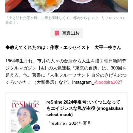
「夫と訪れた茅ヶ崎。ご飯も美味しくて、都内からすぐで、リフレッシュに
最高！」
写真11枚
◆教えてくれたのは：作家・エッセイスト 大平一枝さん
1964年生まれ。市井の人々の台所から人生を描く朝日新聞デ
ジタルマガジン【&】の人気連載『東京の台所』は、300回を
超える。他、著書に『人生フルーツサンド 自分のきげんのつ
くろいかた』（大和書房）など。Instagram_
@oodaira1027
reShine 2024年夏号: いくつになって
もエイジレスな私が主役 (shogakukan
select mook)
『reShine』2024年夏号