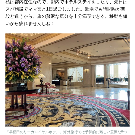
私は都内在住なので、都内でホテルステイをしたり、先日は
スパ施設でママ友と1日過ごしました。近場でも時間軸が普
段と違うから、旅の贅沢な気分を十分満喫できる。移動も短
いから疲れませんしね！
「早稲田のリーガロイヤルホテル。海外旅行では予算的に難しい贅沢な5つ