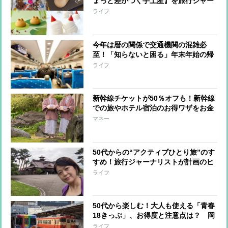
ょっと差がつく手土産】を旅行ジャー
ナリストが厳選 見た目重視＆もらっ
ライフ
てうれしい
今年は暦の関係で交通機関の混雑必
至！「知らないと困る」年末年始の帰
省・旅行のポイントを旅行ジャーナリ
ライフ
ストが伝授
新幹線チケットが50％オフも！新幹線
での旅やホテル宿泊のお得ワザをお金
のプロが伝授
マネー
50代からの“アクティブひとり旅”のす
すめ！旅行ジャーナリストが計画のヒ
ント＆おすすめ宿を紹介
ライフ
50代から楽しむ！大人も使える「青春
18きっぷ」、お得度と注意点は？ 岡
山＆香川への3泊4日旅で使ってみた
ライフ