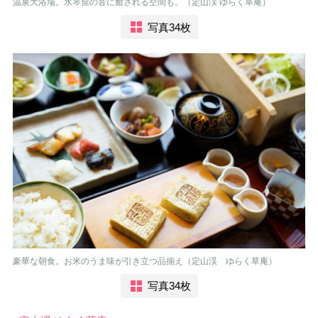
温泉大浴場。水琴窟の音に癒される空間も。（定山渓 ゆらく草庵）
写真34枚
豪華な朝食。お米のうま味が引き立つ品揃え（定山渓 ゆらく草庵）
写真34枚