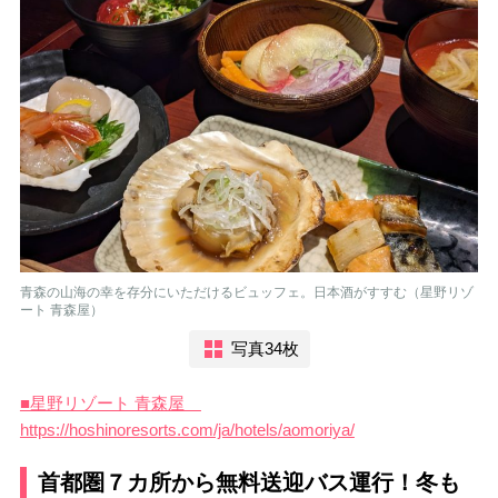
青森の山海の幸を存分にいただけるビュッフェ。日本酒がすすむ（星野リゾ
ート 青森屋）
写真34枚
■星野リゾート 青森屋
https://hoshinoresorts.com/ja/hotels/aomoriya/
首都圏７カ所から無料送迎バス運行！冬も