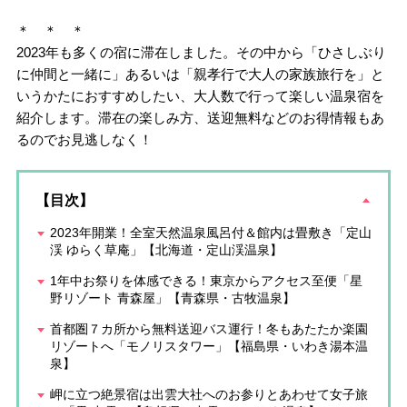
＊ ＊ ＊
2023年も多くの宿に滞在しました。その中から「ひさしぶり
に仲間と一緒に」あるいは「親孝行で大人の家族旅行を」と
いうかたにおすすめしたい、大人数で行って楽しい温泉宿を
紹介します。滞在の楽しみ方、送迎無料などのお得情報もあ
るのでお見逃しなく！
【目次】
2023年開業！全室天然温泉風呂付＆館内は畳敷き「定山
渓 ゆらく草庵」【北海道・定山渓温泉】
1年中お祭りを体感できる！東京からアクセス至便「星
野リゾート 青森屋」【青森県・古牧温泉】
首都圏７カ所から無料送迎バス運行！冬もあたたか楽園
リゾートへ「モノリスタワー」【福島県・いわき湯本温
泉】
岬に立つ絶景宿は出雲大社へのお参りとあわせて女子旅