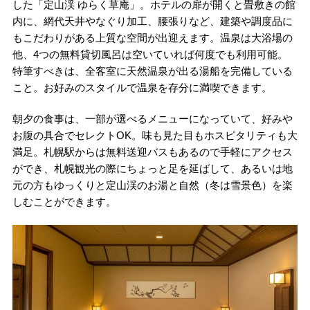
した「定山渓 ゆらく草庵」。ホテルの扉が開くと畳敷きの館
内に、網代天井やなぐり加工、腰張りなど、建築や調度品に
もこだわりがある上質な空間が出迎えます。温泉は大浴場の
他、4つの無料貸切風呂は空いていれば何度でも利用可能。
特筆すべきは、全客室に天然温泉が出る湯船を完備している
こと。お好みのスタイルで温泉を存分に満喫できます。
朝夕の食事は、一部が選べるメニューになっていて、好みや
お腹の具合でセレクトOK。味も見た目もホスピタリティも大
満足。札幌駅からは無料送迎バスもあるので手軽にアクセス
ができ、札幌観光の際にちょっと足を延ばして、あるいは地
元の方もゆっくりと定山渓のお湯と自然（冬は雪景色）を楽
しむことができます。