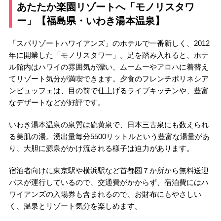
あたたか楽園リゾートへ「モノリスタワ
ー」【福島県・いわき湯本温泉】
「スパリゾートハワイアンズ」のホテルで一番新しく、2012
年に開業した「モノリスタワー」。足を踏み入れると、ホテ
ル館内はハワイの雰囲気が漂い、ムームーやアロハに着替え
てリゾート気分が満喫できます。夕食のフレンチポリネシア
ンビュッフェは、目の前で仕上げるライブキッチンや、豊富
なデザートなどが好評です。
いわき湯本温泉の泉質は硫黄泉で、日本三古泉にも数えられ
る美肌の湯。湧出量毎分5500リットルという豊富な湯量があ
り、大胆に源泉がかけ流される様子は迫力があります。
宿泊者向けに東京駅や横浜駅など首都圏７か所から無料送迎
バスが運行しているので、交通費がかからず、宿泊費にはハ
ワイアンズの入場券も含まれるので、お財布にもやさしい
く、温泉とリゾート気分を楽しめます。