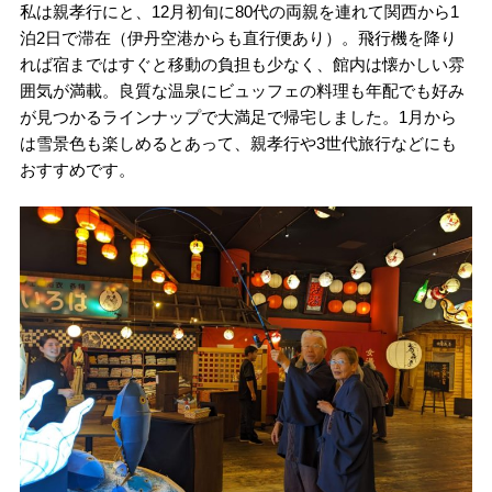
私は親孝行にと、12月初旬に80代の両親を連れて関西から1
泊2日で滞在（伊丹空港からも直行便あり）。飛行機を降り
れば宿まではすぐと移動の負担も少なく、館内は懐かしい雰
囲気が満載。良質な温泉にビュッフェの料理も年配でも好み
が見つかるラインナップで大満足で帰宅しました。1月から
は雪景色も楽しめるとあって、親孝行や3世代旅行などにも
おすすめです。