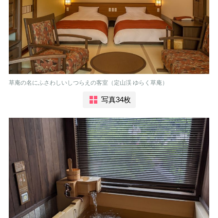
草庵の名にふさわしいしつらえの客室（定山渓 ゆらく草庵）
写真34枚