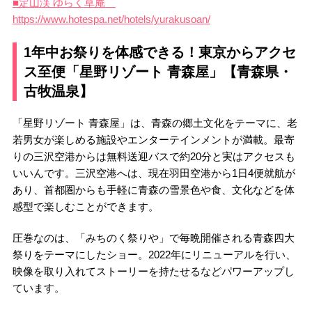
■定山渓 ゆらく草庵
https://www.hotespa.net/hotels/yurakusoan/
1年中お祭りを体感できる！東京からアクセ
ス至便「星野リゾート 青森屋」【青森県・
古牧温泉】
「星野リゾート 青森屋」は、青森の郷土文化をテーマに、老
若男女が楽しめる施設やエンターテインメントが満載。最寄
りの三沢空港からは無料送迎バスで約20分と実はアクセスも
いいんです。三沢空港へは、現在羽田空港から1日4便就航が
あり、首都圏からも手軽に青森の雪景色や食、文化などを体
感型で楽しむことができます。
圧巻なのは、「みちのく祭りや」で毎晩開催される青森四大
祭りをテーマにしたショー。2022年にリニューアルを行い、
映像を取り入れてストーリーを持たせるなどパワーアップし
ています。