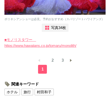
ポリネシアンショーは必見。予約がおすすめ（スパリゾートハワイアンズ）
写真34枚
■モノリスタワー
https://www.hawaiians.co.jp/tomaru/monolith/
2
3
1
関連キーワード
ホテル
旅行
村田和子