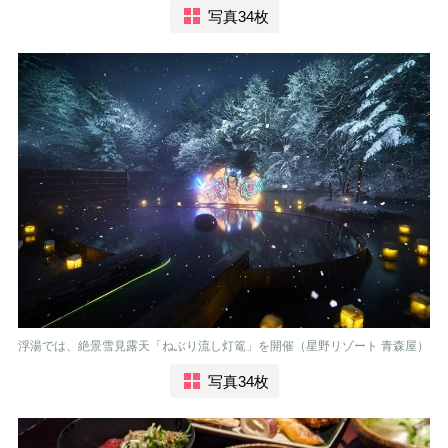
写真34枚
浮湯では、絶景雪見露天「ねぶり流し灯篭」を開催（星野リゾート 青森屋）
写真34枚