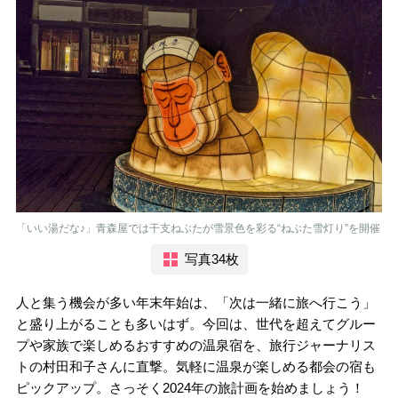
「いい湯だな♪」青森屋では干支ねぶたが雪景色を彩る“ねぶた雪灯り”を開催
写真34枚
人と集う機会が多い年末年始は、「次は一緒に旅へ行こう」
と盛り上がることも多いはず。今回は、世代を超えてグルー
プや家族で楽しめるおすすめの温泉宿を、旅行ジャーナリス
トの村田和子さんに直撃。気軽に温泉が楽しめる都会の宿も
ピックアップ。さっそく2024年の旅計画を始めましょう！