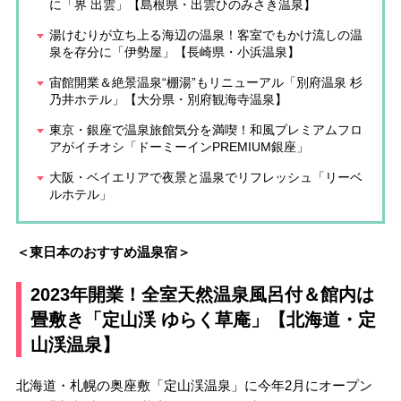
に「界 出雲」【島根県・出雲ひのみさき温泉】
湯けむりが立ち上る海辺の温泉！客室でもかけ流しの温
泉を存分に「伊勢屋」【長崎県・小浜温泉】
宙館開業＆絶景温泉“棚湯”もリニューアル「別府温泉 杉
乃井ホテル」【大分県・別府観海寺温泉】
東京・銀座で温泉旅館気分を満喫！和風プレミアムフロ
アがイチオシ「ドーミーインPREMIUM銀座」
大阪・ベイエリアで夜景と温泉でリフレッシュ「リーベ
ルホテル」
＜東日本のおすすめ温泉宿＞
2023年開業！全室天然温泉風呂付＆館内は
畳敷き「定山渓 ゆらく草庵」【北海道・定
山渓温泉】
北海道・札幌の奥座敷「定山渓温泉」に今年2月にオープン