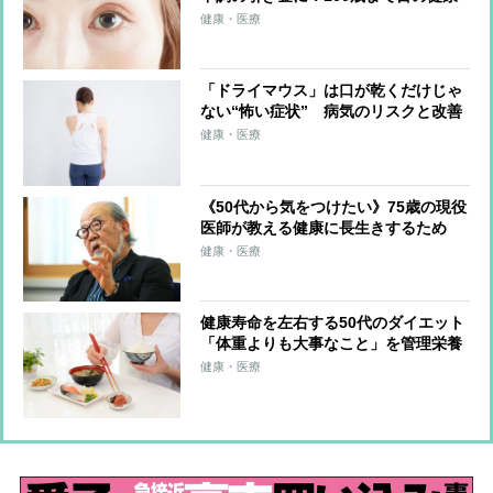
を保つための3つのポイント
健康・医療
「ドライマウス」は口が乾くだけじゃ
ない“怖い症状” 病気のリスクと改善
策を医師が解説
健康・医療
《50代から気をつけたい》75歳の現役
医師が教える健康に長生きするため
の“きん・こつ・けつ”とは？
健康・医療
健康寿命を左右する50代のダイエット
「体重よりも大事なこと」を管理栄養
士が解説
健康・医療