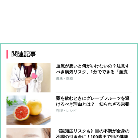
関連記事
血流が悪いと何がいけないの？注意す
べき病気リスク、1分でできる「血流
アップ体操」を麻酔科医が解説
健康・医療
薬を飲むときにグレープフルーツを避
けるべき理由とは？ 知られざる栄養
価やパスタレシピを野菜ソムリエプロ
料理・レシピ
が紹介
《認知症リスクも》目の不調が全身の
不調の引き金に！100歳まで目の健康