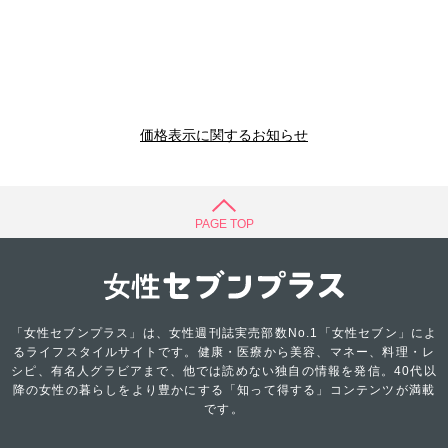
価格表示に関するお知らせ
PAGE TOP
「女性セブンプラス」は、女性週刊誌実売部数No.1「女性セブン」によ
るライフスタイルサイトです。健康・医療から美容、マネー、料理・レ
シピ、有名人グラビアまで、他では読めない独自の情報を発信。40代以
降の女性の暮らしをより豊かにする「知って得する」コンテンツが満載
です。