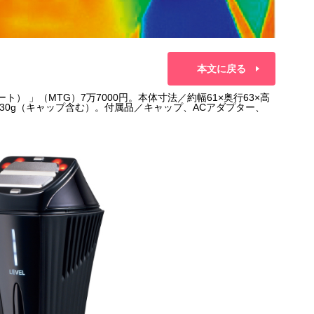
本文に戻る
 ヒート） 」（MTG）7万7000円。本体寸法／約幅61×奥行63×高
230g（キャップ含む）。付属品／キャップ、ACアダプター、