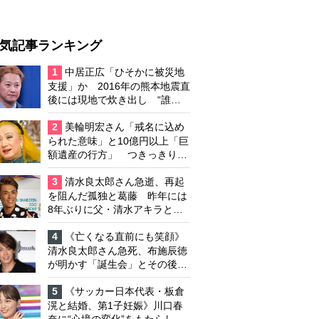
気記事ランキング
1
中居正広「ひそかに被災地
支援」か 2016年の熊本地震直
後には現地で炊き出し “誰に
も知られなくて良い”と、むし
ろ強まる福祉活動への思い
2
美輪明宏さん「戒名に込め
られた意味」と10億円以上「巨
額遺産の行方」 つきっきりで
私生活をサポートしていた元俳
優が相続か
3
清水良太郎さん急逝、再起
を阻んだ孤独と葛藤 昨年には
8年ぶりに父・清水アキラと共
演、本格的な活動再開に向かっ
ていたが…周囲が懸念していた
4
《亡くなる直前にも笑顔》
「不安定なところ」
清水良太郎さん急死、布施辰徳
が明かす「誕生会」とその後の
メッセージ
5
《サッカー日本代表・板倉
滉と結婚、第1子妊娠》川口春