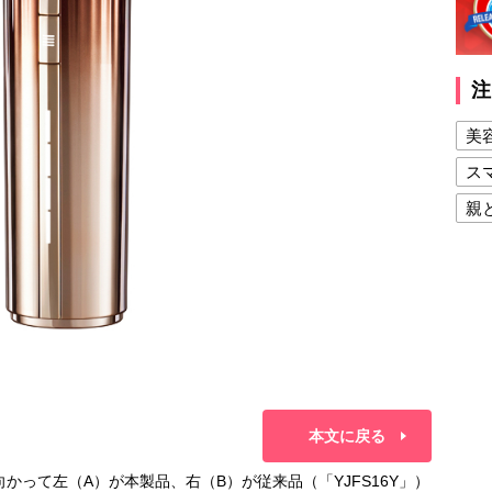
注
美
ス
親
健
美
夫
本文に戻る
向かって左（A）が本製品、右（B）が従来品（「YJFS16Y」）