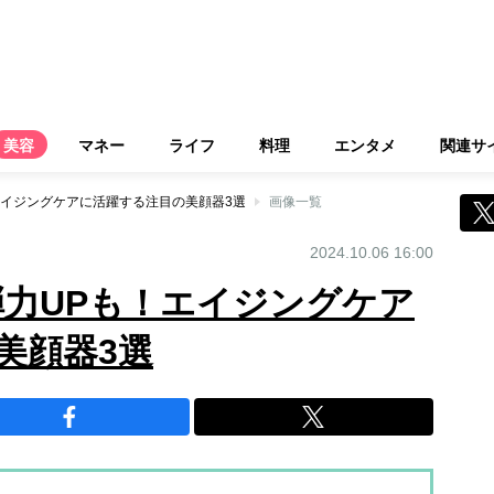
美容
マネー
ライフ
料理
エンタメ
関連サ
エイジングケアに活躍する注目の美顔器3選
画像一覧
2024.10.06 16:00
弾力UPも！エイジングケア
美顔器3選