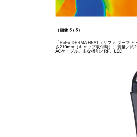
（画像 5 / 5）
「ReFa DERMA HEAT（リファ ダーマ
さ210mm（キャップ取付時）。質量／約
ACケーブル。主な機能／RF、LED