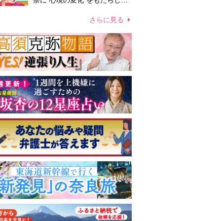
奈に“心境の変化”をもたらした
主演映画『ママせか』 身を削
って「がんに蝕まれる母」を演
さらに見る
じた壮絶な撮影現場