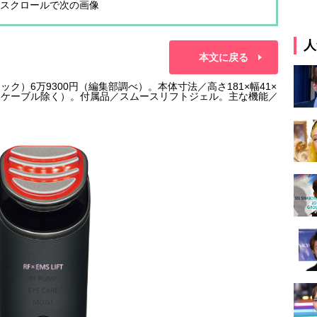
スクロールで次の画像
人
本文に戻る
ニック）6万9300円（編集部調べ）。本体寸法／高さ181×幅41×
ー・ケーブル除く）。付属品／スムースリフトジェル。主な機能／