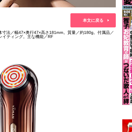
本文に戻る
本体寸法／幅47×奥行47×高さ181mm。質量／約180g。付属品／
レイティング。主な機能／RF