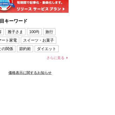
目キーワード
容
雅子さま
100均
旅行
マート家電
スイーツ・お菓子
との関係
節約術
ダイエット
康法
新製品
さらに見る
容賢者のダイエットグッズ
価格表示に関するお知らせ
との関係
新津春子
どか食い