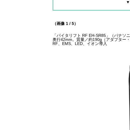
▼
（画像 1 / 5）
「バイタリフト RF EH-SR85」（パナソ
奥行42mm。質量／約190g（アダプタ
RF、EMS、LED、イオン導入