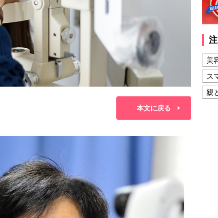
注
美
ス
親
健
本文に戻る
美
夫