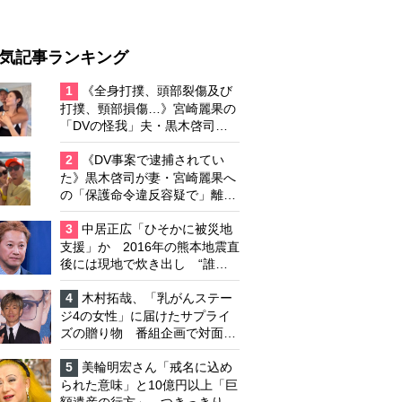
気記事ランキング
1
《全身打撲、頭部裂傷及び
打撲、頸部損傷…》宮崎麗果の
「DVの怪我」夫・黒木啓司の
逮捕で始まる「夫婦の闘争」
2
《DV事案で逮捕されてい
た》黒木啓司が妻・宮崎麗果へ
の「保護命令違反容疑で」離婚
協議は「第二ステージ」へ
3
中居正広「ひそかに被災地
支援」か 2016年の熊本地震直
後には現地で炊き出し “誰に
も知られなくて良い”と、むし
ろ強まる福祉活動への思い
4
木村拓哉、「乳がんステー
ジ4の女性」に届けたサプライ
ズの贈り物 番組企画で対面し
たファンが、夢と希望を与える
心遣いに「うれしくて号泣しま
5
美輪明宏さん「戒名に込め
した」
られた意味」と10億円以上「巨