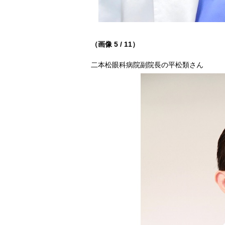
（画像 5 / 11）
二本松眼科病院副院長の平松類さん