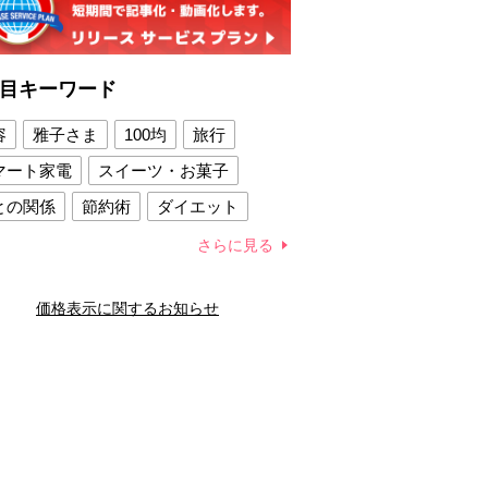
目キーワード
容
雅子さま
100均
旅行
マート家電
スイーツ・お菓子
との関係
節約術
ダイエット
康法
新製品
さらに見る
容賢者のダイエットグッズ
価格表示に関するお知らせ
との関係
新津春子
どか食い