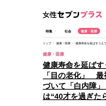
特集
社会
健康・医療
トップ
健康・医療
健康・医療
健康寿命を延ばす
「目の老化」 最
づいて「白内障」
は“40才を過ぎた