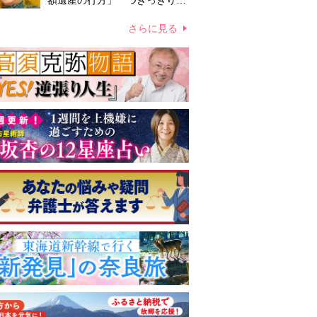
額遺産の行方」 つきっきりで
私生活をサポートしていた元俳
優が相続か
さらに見る