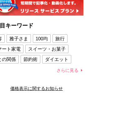
目キーワード
容
雅子さま
100均
旅行
マート家電
スイーツ・お菓子
との関係
節約術
ダイエット
康法
新製品
さらに見る
容賢者のダイエットグッズ
価格表示に関するお知らせ
との関係
新津春子
どか食い