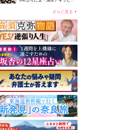
8年ぶりに父・清水アキラと共
演、本格的な活動再開に向かっ
ていたが…周囲が懸念していた
さらに見る
「不安定なところ」