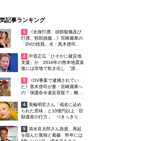
気記事ランキング
1
《全身打撲、頭部裂傷及び
打撲、頸部損傷…》宮崎麗果の
「DVの怪我」夫・黒木啓司の
逮捕で始まる「夫婦の闘争」
2
中居正広「ひそかに被災地
支援」か 2016年の熊本地震直
後には現地で炊き出し “誰に
も知られなくて良い”と、むし
ろ強まる福祉活動への思い
3
《DV事案で逮捕されてい
た》黒木啓司が妻・宮崎麗果へ
の「保護命令違反容疑で」離婚
協議は「第二ステージ」へ
4
美輪明宏さん「戒名に込め
られた意味」と10億円以上「巨
額遺産の行方」 つきっきりで
私生活をサポートしていた元俳
優が相続か
5
清水良太郎さん急逝、再起
を阻んだ孤独と葛藤 昨年には