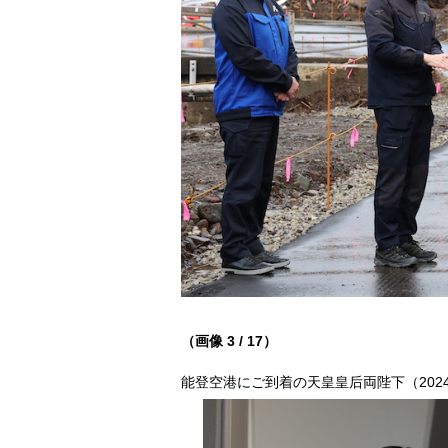
（画像 3 / 17）
能登空港にご到着の天皇皇后両陛下（2024