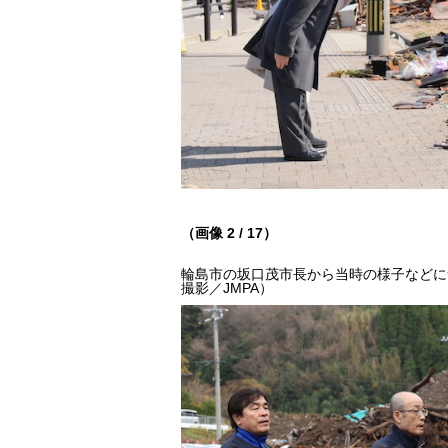
（画像 2 / 17）
輪島市の坂口茂市長から当時の様子などにつ
撮影／JMPA）