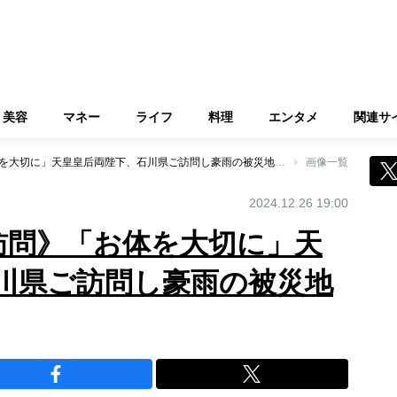
美容
マネー
ライフ
料理
エンタメ
関連サ
《今年3度目のご訪問》「お体を大切に」天皇皇后両陛下、石川県ご訪問し豪雨の被災地をお見舞い
画像一覧
2024.12.26 19:00
訪問》「お体を大切に」天
川県ご訪問し豪雨の被災地