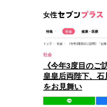
特集
社会
健康・医療
トップ
社会
社会
《今年3度目のご
皇皇后両陛下、石
をお見舞い