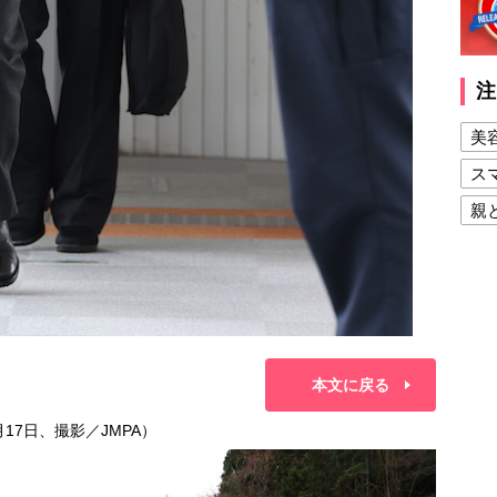
注
美
ス
親
健
美
夫
本文に戻る
17日、撮影／JMPA）