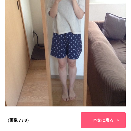
（画像 7 / 8）
本文に戻る