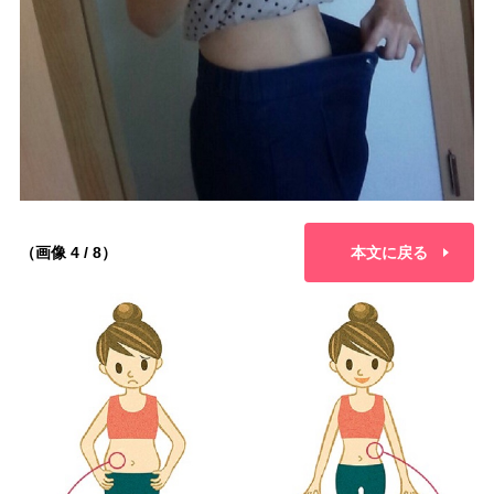
（画像 4 / 8）
本文に戻る