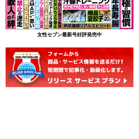
女性セブン最新号好評発売中