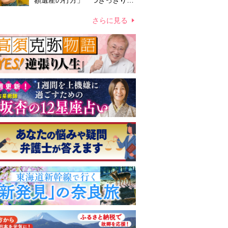
額遺産の行方」 つきっきりで
私生活をサポートしていた元俳
優が相続か
さらに見る