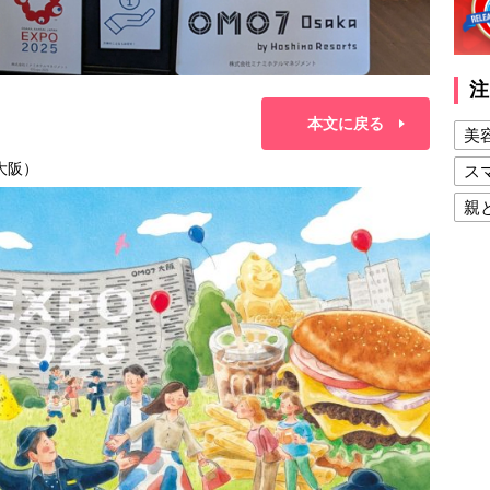
注
本文に戻る
美
7大阪）
ス
親
健
美
夫