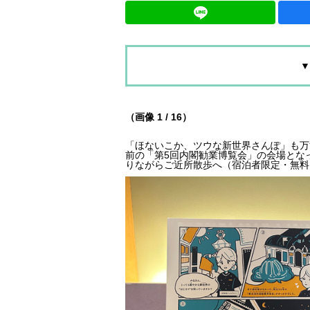
▼
（画像 1 / 16）
「ほないこか、ツウな新世界さんぽ」も万博
前の「第5回内閣勧業博覧会」の会場とな
りながらご近所散歩へ（宿泊者限定・無料