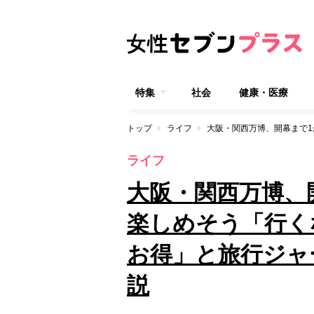
特集
社会
健康・医療
トップ
ライフ
ライフ
大阪・関西万博、
楽しめそう「行く
お得」と旅行ジャ
説