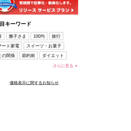
目キーワード
容
雅子さま
100均
旅行
マート家電
スイーツ・お菓子
との関係
節約術
ダイエット
康法
新製品
さらに見る
容賢者のダイエットグッズ
価格表示に関するお知らせ
との関係
新津春子
どか食い