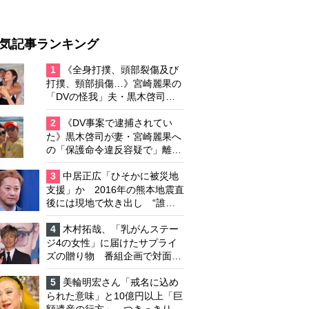
気記事ランキング
1
《全身打撲、頭部裂傷及び
打撲、頸部損傷…》宮崎麗果の
「DVの怪我」夫・黒木啓司の
逮捕で始まる「夫婦の闘争」
2
《DV事案で逮捕されてい
た》黒木啓司が妻・宮崎麗果へ
の「保護命令違反容疑で」離婚
協議は「第二ステージ」へ
3
中居正広「ひそかに被災地
支援」か 2016年の熊本地震直
後には現地で炊き出し “誰に
も知られなくて良い”と、むし
ろ強まる福祉活動への思い
4
木村拓哉、「乳がんステー
ジ4の女性」に届けたサプライ
ズの贈り物 番組企画で対面し
たファンが、夢と希望を与える
心遣いに「うれしくて号泣しま
5
美輪明宏さん「戒名に込め
した」
られた意味」と10億円以上「巨