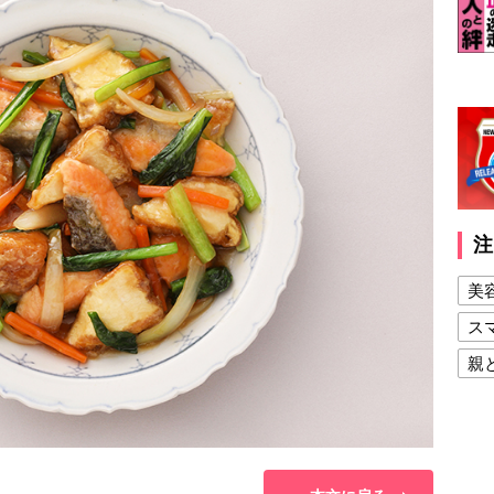
注
美
ス
親
健
美
夫