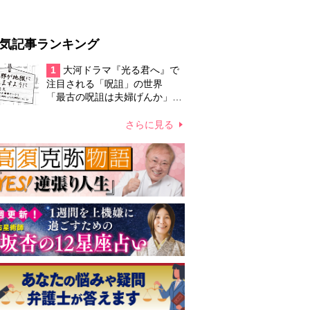
気記事ランキング
1
大河ドラマ『光る君へ』で
注目される「呪詛」の世界
「最古の呪詛は夫婦げんか」
「ひな人形のルーツはわら人
形？」
さらに見る