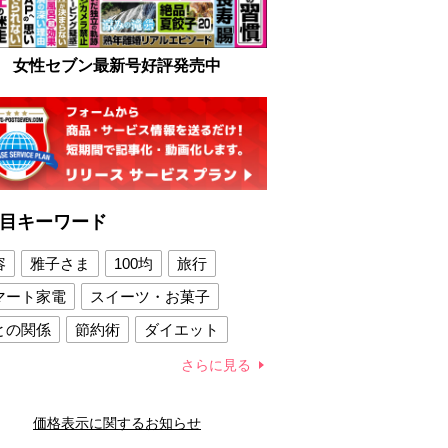
女性セブン最新号好評発売中
目キーワード
容
雅子さま
100均
旅行
マート家電
スイーツ・お菓子
との関係
節約術
ダイエット
康法
新製品
さらに見る
容賢者のダイエットグッズ
価格表示に関するお知らせ
との関係
新津春子
どか食い