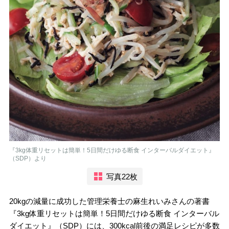
『3kg体重リセットは簡単！5日間だけゆる断食 インターバルダイエット』
（SDP）より
写真22枚
20kgの減量に成功した管理栄養士の麻生れいみさんの著書
『3kg体重リセットは簡単！5日間だけゆる断食 インターバル
ダイエット』（SDP）には、300kcal前後の満足レシピが多数