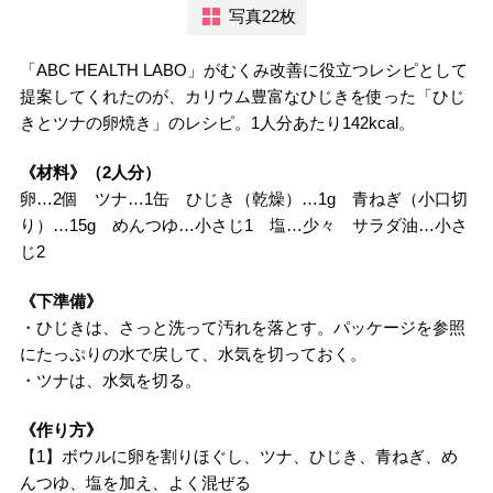
写真22枚
「ABC HEALTH LABO」がむくみ改善に役立つレシピとして
提案してくれたのが、カリウム豊富なひじきを使った「ひじ
きとツナの卵焼き」のレシピ。1人分あたり142kcal。
《材料》（2人分）
卵…2個 ツナ…1缶 ひじき（乾燥）…1g 青ねぎ（小口切
り）…15g めんつゆ…小さじ1 塩…少々 サラダ油…小さ
じ2
《下準備》
・ひじきは、さっと洗って汚れを落とす。パッケージを参照
にたっぷりの水で戻して、水気を切っておく。
・ツナは、水気を切る。
《作り方》
【1】ボウルに卵を割りほぐし、ツナ、ひじき、青ねぎ、め
んつゆ、塩を加え、よく混ぜる