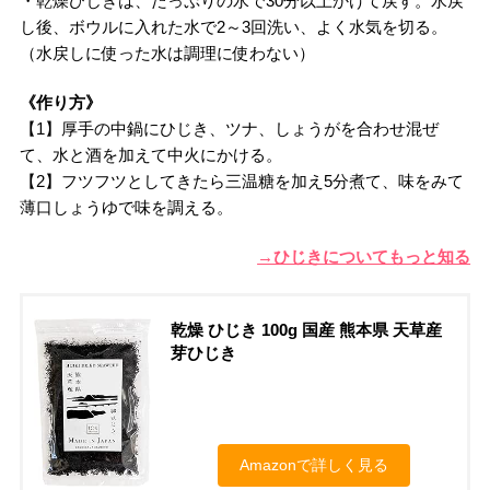
・乾燥ひじきは、たっぷりの水で30分以上かけて戻す。水戻
し後、ボウルに入れた水で2～3回洗い、よく水気を切る。
（水戻しに使った水は調理に使わない）
《作り方》
【1】厚手の中鍋にひじき、ツナ、しょうがを合わせ混ぜ
て、水と酒を加えて中火にかける。
【2】フツフツとしてきたら三温糖を加え5分煮て、味をみて
薄口しょうゆで味を調える。
→ひじきについてもっと知る
乾燥 ひじき 100g 国産 熊本県 天草産
芽ひじき
Amazonで詳しく見る