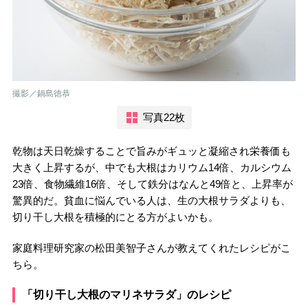
撮影／鍋島徳恭
写真22枚
乾物は天日乾燥することで旨みがギュッと凝縮され栄養価も
大きく上昇するが、中でも大根はカリウム14倍、カルシウム
23倍、食物繊維16倍、そして鉄分はなんと49倍と、上昇率が
驚異的だ。貧血に悩んでいる人は、生の大根サラダよりも、
切り干し大根を積極的にとる方がよいかも。
家庭料理研究家の松田美智子さんが教えてくれたレシピがこ
ちら。
「切り干し大根のマリネサラダ」のレシピ