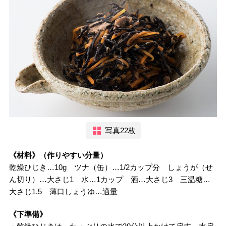
写真22枚
《材料》（作りやすい分量）
乾燥ひじき…10g ツナ（缶）…1/2カップ分 しょうが（せ
ん切り）…大さじ1 水…1カップ 酒…大さじ3 三温糖…
大さじ1.5 薄口しょうゆ…適量
《下準備》