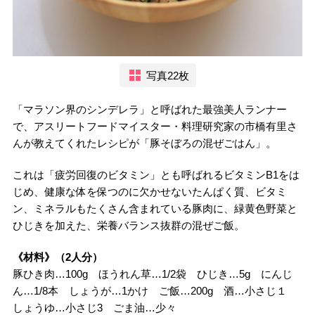
写真22枚
「マラソン界のシンデレラ」と呼ばれた最強美人ランナー
で、アスリートフードマイスター・料理研究家の市橋有里さ
んが教えてくれたレシピが「豚そぼろの混ぜごはん」。
これは「疲労回復のビタミン」とも呼ばれるビタミンB1をは
じめ、健康な体を保つのに欠かせないたんぱく質、ビタミ
ン、ミネラルもたくさん含まれている豚肉に、緑黄色野菜と
ひじきを加えた、栄養バランス抜群の混ぜご飯。
《材料》（2人分）
豚ひき肉…100g ほうれん草…1/2袋 ひじき…5g にんじ
ん…1/8本 しょうが…1かけ ご飯…200g 酒…小さじ１
しょうゆ…小さじ3 ごま油…少々