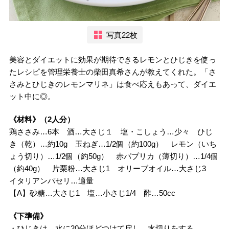
写真22枚
美容とダイエットに効果が期待できるレモンとひじきを使っ
たレシピを管理栄養士の柴田真希さんが教えてくれた。「さ
さみとひじきのレモンマリネ」は食べ応えもあって、ダイエ
ット中に◎。
《材料》（2人分）
鶏ささみ…6本 酒…大さじ１ 塩・こしょう…少々 ひじ
き（乾）…約10g 玉ねぎ…1/2個（約100g） レモン（いち
ょう切り）…1/2個（約50g） 赤パプリカ（薄切り）…1/4個
（約40g） 片栗粉…大さじ1 オリーブオイル…大さじ3
イタリアンパセリ…適量
【A】砂糖…大さじ1 塩…小さじ1/4 酢…50cc
《下準備》
・ひじきは、水に20分ほどつけて戻し、水切りをする。