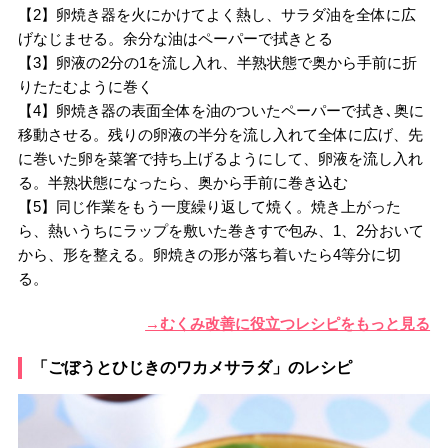
【2】卵焼き器を火にかけてよく熱し、サラダ油を全体に広
げなじませる。余分な油はペーパーで拭きとる
【3】卵液の2分の1を流し入れ、半熟状態で奥から手前に折
りたたむように巻く
【4】卵焼き器の表面全体を油のついたペーパーで拭き､奥に
移動させる。残りの卵液の半分を流し入れて全体に広げ、先
に巻いた卵を菜箸で持ち上げるようにして、卵液を流し入れ
る。半熟状態になったら、奥から手前に巻き込む
【5】同じ作業をもう一度繰り返して焼く。焼き上がった
ら、熱いうちにラップを敷いた巻きすで包み、1、2分おいて
から、形を整える。卵焼きの形が落ち着いたら4等分に切
る。
→むくみ改善に役立つレシピをもっと見る
「ごぼうとひじきのワカメサラダ」のレシピ