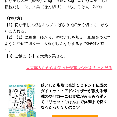
切り干し大根（乾燥）…8g、豆腐…80g、ゆかり…小さじ2、
顆粒だし…2g、大葉（せん切り）…4枚、ごはん…380g
《作り方》
【1】切り干し大根をキッチンばさみで細かく切って、ボウ
ルに入れる。
【2】【1】に豆腐、ゆかり、顆粒だしを加え、豆腐をつぶす
ように混ぜて切り干し大根がしんなりするまで3分ほど待
つ。
【3】ご飯に【2】と大葉を乗せる。
→豆腐＆おからを使った受賞レシピをもっと見る
落とした脂肪は合計１０トン！伝説の
ダイエット・アドバイザーが教える最
強のやせ方―ニセ食欲がみるみる消え
て「リセットごはん」で体調まで良く
なるたった３０のコツ