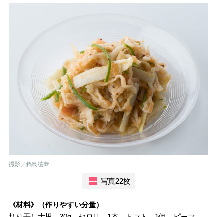
撮影／鍋島徳恭
写真22枚
《材料》（作りやすい分量）
切り干し大根…30g セロリ…1本 トマト…1個 ピーマ