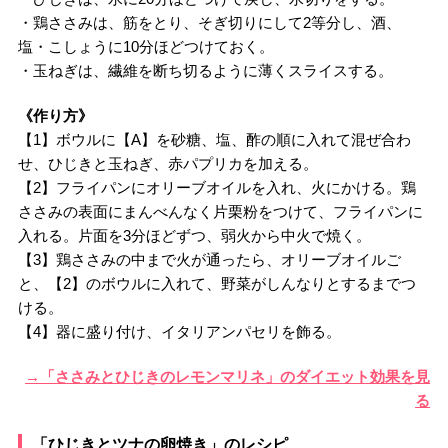
・鶏ささみは、筋をとり、そぎ切りにして2等分し、酒、
塩・こしょうに10分ほどつけておく。
・玉ねぎは、繊維を断ち切るように薄くスライスする。
《作り方》
【1】ボウルに【A】を砂糖、塩、酢の順に入れて混ぜ合わ
せ、ひじきと玉ねぎ、赤パプリカを加える。
【2】フライパンにオリーブオイルを入れ、火にかける。鶏
ささみの表面にまんべんなく片栗粉をつけて、フライパンに
入れる。片面を3分ほどずつ、弱火から中火で焼く。
【3】鶏ささみの中まで火が通ったら、オリーブオイルご
と、【2】のボウルに入れて、野菜がしんなりとするまでつ
ける。
【4】器に盛り付け、イタリアンパセリを飾る。
→「ささみとひじきのレモンマリネ」のダイエット効果を見
る
「ひじきとツナの卵焼き」のレシピ