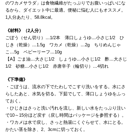
のワカメサラダ」は食物繊維がたっぷりでお腹いっぱいにな
るから、ダイエット中に最適。便秘に悩む人にもオススメ。
1人分あたり、58.8kcal。
《材料》（2人分）
ごぼう（せん切り）…1/2本 薄口しょうゆ…小さじ1/2 ひ
じき（乾燥）…1.5g ワカメ（乾燥）…2g ちりめんじゃ
こ…5g ベビーリーフ…10g
【A】ごま油…大さじ1/2 しょうゆ…小さじ1/2 酢…大さじ
1/2 砂糖…小さじ1/2 赤唐辛子（輪切り）…4切れ
《下準備》
・ごぼうは、流水の下でたわしでこすり洗いをする。水にさ
らしたあと、水気を切る。下茹でして、薄口しょうゆをふっ
ておく。
・ひじきはさっと洗い汚れを流し、新しい水をたっぷり注い
で10～15分ほど戻す（戻し時間はパッケージを参照する）。
・ワカメは水で戻し、さっと熱湯にくぐらせて、水にとる。
かたい茎を除き、2、3cmに切っておく。