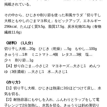
掲載されている。
その中から、ひじきや削り節を使った和風サラダ「切り干し
大根ともやしのごまマヨ和え」をピックアップ。エネルギー
296kcal、たんぱく質9.5g、脂質17.5g、炭水化物31.8g（食物
繊維11.6g）
《材料》（1人分）
切り干し大根…20g ひじき（乾燥）…5g もやし…100g
きゅうり…1本 ミニトマト…4個 レタス…3枚 塩…
少々 削り節…1g
【A】炒り白ごま…小さじ2 マヨネーズ…大さじ1 めんつ
ゆ（3倍濃縮）…大さじ1 水…大さじ1
《作り方》
【1】切り干し大根、ひじきは熱湯に3分ほどつけて戻し、水
気を切る。
【2】耐熱容器にもやしを入れ、ふんわりとラップをして電
子レンジで2分加熱し、水気を切る。きゅうりは斜め薄切り