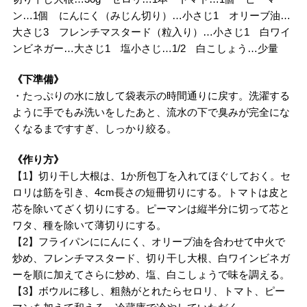
ン…1個 にんにく（みじん切り）…小さじ1 オリーブ油…
大さじ3 フレンチマスタード（粒入り）…小さじ1 白ワイ
ンビネガー…大さじ1 塩小さじ…1/2 白こしょう…少量
《下準備》
・たっぷりの水に放して袋表示の時間通りに戻す。洗濯する
ように手でもみ洗いをしたあと、流水の下で臭みが完全にな
くなるまですすぎ、しっかり絞る。
《作り方》
【1】切り干し大根は、1か所包丁を入れてほぐしておく。セ
ロリは筋を引き、4cm長さの短冊切りにする。トマトは皮と
芯を除いてざく切りにする。ピーマンは縦半分に切って芯と
ワタ、種を除いて薄切りにする。
【2】フライパンににんにく、オリーブ油を合わせて中火で
炒め、フレンチマスタード、切り干し大根、白ワインビネガ
ーを順に加えてさらに炒め、塩、白こしょうで味を調える。
【3】ボウルに移し、粗熱がとれたらセロリ、トマト、ピー