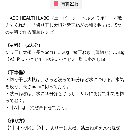
写真22枚
「ABC HEALTH LABO（エービーシー ヘルス ラボ）」が教
えてくれた、「切り干し大根と紫玉ねぎの和え物」は、5つ
の材料で作る簡単レシピ。
《材料》（2人分）
切り干し大根（長さ5cm）…20g 紫玉ねぎ（薄切り）…30g
【A】酢…小さじ4 砂糖…小さじ2 塩…小さじ1/8
《下準備》
・切り干し大根は、さっと洗って15分ほど水につける。水気
を絞り、長さ5cmに切っておく。
・紫玉ねぎは、水に10分ほどさらし、ザルにあげて水気を切
っておく。
・【A】は、混ぜ合わせておく。
《作り方》
【1】ボウルに【A】、切り干し大根、紫玉ねぎを入れ混ぜ