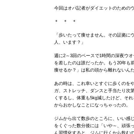
今回はオバ記者がダイエットのための
＊ ＊ ＊
「歩いたって痩せません。その証拠に
人、います？」
週に2～3回のペースで1時間の深夜ウ
を差したのは誰だったか。もう20年も
痩せるか？」は私の頭から離れないん
あの時は、これ幸いとすぐに歩くのを
ガ、ストレッチ、ダンスと手当たり次
くするし、体重も5kg減したけど、そ
からおかしなことになっちゃったの。
ジムから出て数歩のところに、いい感
をくぐった数分後には「いや～、頑張
ん習慣化すると、ジムに行くから飲む