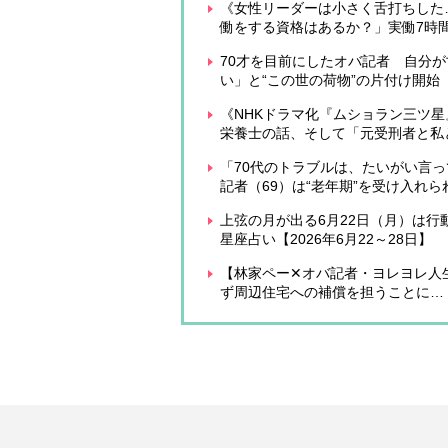
《女性リーダーは小さく舌打ちした
働をする資格はあるか？」実働7時間
70才を目前にしたオバ記者 自分
い」と“この世の荷物”の片付け開
《NHKドラマ化『ムショラン三ツ星
栄養士の話、そして「元受刑者と私
「70代のトラブルは、たいがい言
記者（69）は“老年期”を受け入れら
上弦の月が出る6月22日（月）は行
星座占い【2026年6月22～28日】
【林家ペー✕オバ記者・ヨレヨレ人
ず周辺住宅への補償を担うことに…