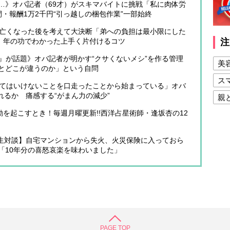
…》オバ記者（69才）がスキマバイトに挑戦「私に肉体労
・報酬1万2千円“引っ越しの梱包作業”一部始終
が亡くなった後を考えて大決断「弟への負担は最小限にした
始 年の功でわかった上手く片付けるコツ
注
』が話題》オバ記者が明かす“クサくないメシ”を作る管理
美
とどこが違うのか」という自問
ス
ってはいけないことを口走ったことから始まっている」オバ
れるか 痛感する“がまん力の減少”
親
動を起こすとき！毎週月曜更新!!西洋占星術師・逢坂杏の12
健
美
生対談】自宅マンションから失火、火災保険に入っておら
夫
「10年分の喜怒哀楽を味わいました」
PAGE TOP