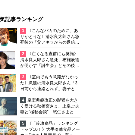
気記事ランキング
1
《こんなバカのために、あ
りがとうな》清水良太郎さん急
死後の「父アキラからの返信」
布施辰徳が涙で明かす「順番が
違う」
2
《亡くなる直前にも笑顔》
清水良太郎さん急死、布施辰徳
が明かす「誕生会」とその後の
メッセージ
3
《室内でもう意識がなかっ
た》急逝の清水良太郎さん「3
日前から連絡とれず」妻子とは
別居で孤独を感じていた
4
皇室典範改正の影響を大き
く受ける秋篠宮さま、上皇ご夫
妻と“極秘会談” 悠仁さまと佳
子さまの結婚を含めた将来や皇
室の伝統のあり方をご相談か
5
《「冷凍食品」ランキング
トップ10！》大手冷凍食品メー