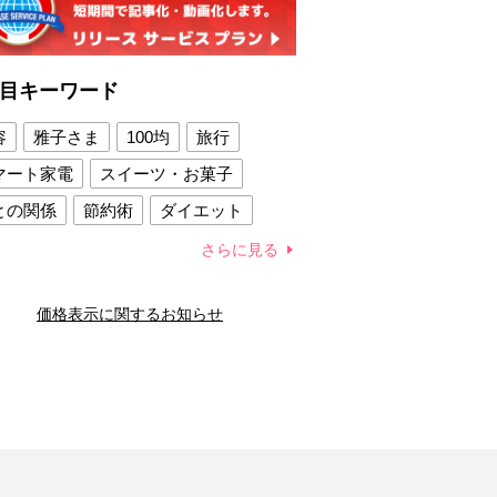
目キーワード
容
雅子さま
100均
旅行
マート家電
スイーツ・お菓子
との関係
節約術
ダイエット
康法
新製品
さらに見る
容賢者のダイエットグッズ
価格表示に関するお知らせ
との関係
新津春子
どか食い