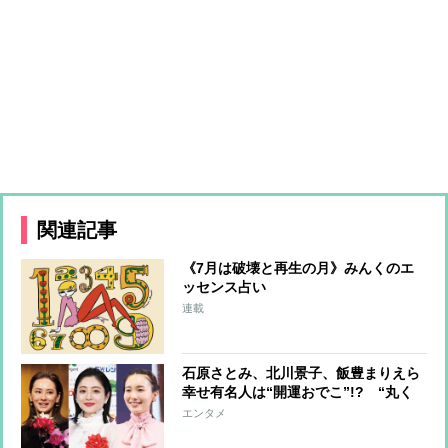
関連記事
《7月は破壊と再生の月》みんくのエ
ッセンス占い
連載
石原さとみ、北川景子、飯豊まりえら
幸せ有名人は“開運おでこ”!? “丸く
て広い最強おでこ”の作り方を専門家
エンタメ
が指南