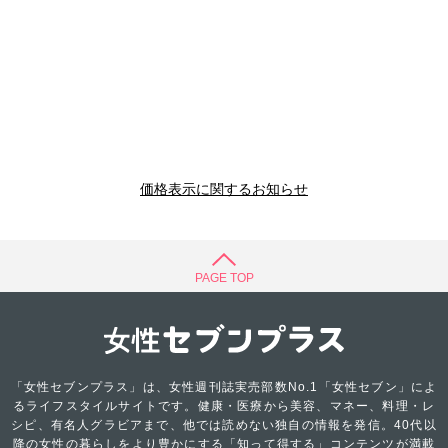
価格表示に関するお知らせ
PAGE TOP
「女性セブンプラス」は、女性週刊誌実売部数No.1「女性セブン」によ
るライフスタイルサイトです。健康・医療から美容、マネー、料理・レ
シピ、有名人グラビアまで、他では読めない独自の情報を発信。40代以
降の女性の暮らしをより豊かにする「知って得する」コンテンツが満載