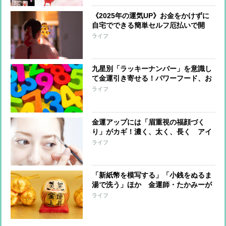
《2025年の運気UP》お金をかけずに
自宅でできる簡単セルフ厄払いで開
運！厄を祓って吉を呼び込む
ライフ
九星別「ラッキーナンバー」を意識し
て金運引き寄せる！パワーフード、お
掃除すべきエリアは？
ライフ
金運アップには「眉重視の福顔づく
り」がカギ！濃く、太く、長く アイ
カラーはゴールド・グリーンを
ライフ
「新紙幣を模写する」「小銭をぬるま
湯で洗う」ほか 金運師・たかみーが
教える金運招来のアクション
ライフ