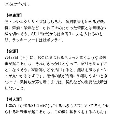
げるはずです。
【健康運】
筋トレやエクササイズはもちろん、体質改善を始める好機。
特に禁酒・禁煙など、かねて止めたかった習慣とは無理なく
縁を切れそう。8月1日(金)からは食養生に力を入れるのも
◎。ラッキーフードは牡蠣フライ。
【金運】
7月28日（月）に、お金にまつわるちょっと驚くような出来
事が起こるかも。それがきっかけとなって、家計を見直すこ
とになりそう。家計簿などを活用すると、無駄を減らすヒン
トが見つかるはずです。感情の波が判断に影響しやすいとき
なので、気持ちが落ち着くまでは、契約などの重要な決断は
しないこと。
【対人運】
上弦の月が出る8月1日(金)は“守るべきもの”について考えさせ
られる出来事が起こるかも。この機に墓参りをするのもおす