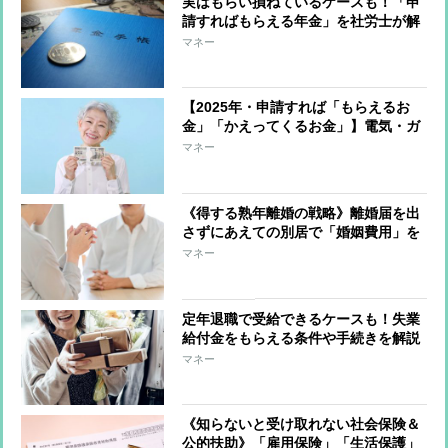
実はもらい損ねているケースも！「申
請すればもらえる年金」を社労士が解
説
マネー
【2025年・申請すれば「もらえるお
金」「かえってくるお金」】電気・ガ
ス料金、子育て支援、防犯対策の補助
マネー
金、働く高齢者への給付金…逃さない
ために知っておくべきこと
《得する熟年離婚の戦略》離婚届を出
さずにあえての別居で「婚姻費用」を
もらい続ける方法、夫の死後に財産を
マネー
相続できるメリットも
定年退職で受給できるケースも！失業
給付金をもらえる条件や手続きを解説
マネー
《知らないと受け取れない社会保険＆
公的扶助》「雇用保険」「生活保護」