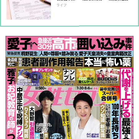
など生活が苦しいときのための3制度
ライフ