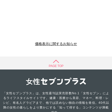
価格表示に関するお知らせ
PAGE TOP
「女性セブンプラス」は、女性週刊誌実売部数No.1「女性セブン」によ
るライフスタイルサイトです。健康・医療から美容、マネー、料理・レ
シピ、有名人グラビアまで、他では読めない独自の情報を発信。40代以
降の女性の暮らしをより豊かにする「知って得する」コンテンツが満載