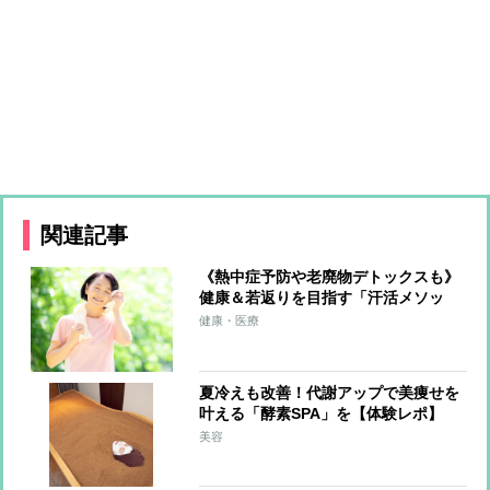
関連記事
《熱中症予防や老廃物デトックスも》
健康＆若返りを目指す「汗活メソッ
ド」のポイント「6～8時間の睡眠をし
健康・医療
っかり」「ながら運動や食事で発汗」
「入浴は短時間でも効果的」
夏冷えも改善！代謝アップで美痩せを
叶える「酵素SPA」を【体験レポ】
美容