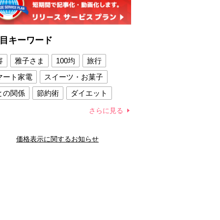
目キーワード
容
雅子さま
100均
旅行
マート家電
スイーツ・お菓子
との関係
節約術
ダイエット
康法
新製品
さらに見る
容賢者のダイエットグッズ
価格表示に関するお知らせ
との関係
新津春子
どか食い