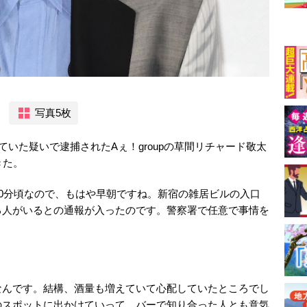
写真5枚
ていた疑いで逮捕されたAぇ！groupの草間リチャード敬太
きた。
40分頃なので、もはや早朝ですね。新宿の雑居ビルの入口
る人がいるとの通報が入ったのです。警察署で任意で事情を
なんです。結構、酒量も増えていて心配していたところでし
のスポットに出かけていって、バーで知り合った人とも意気