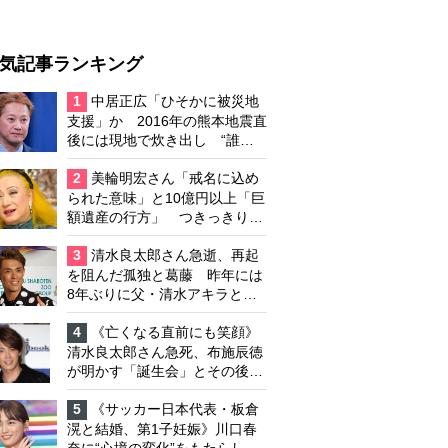
気記事ランキング
1
中居正広「ひそかに被災地
支援」か 2016年の熊本地震直
後には現地で炊き出し “誰に
も知られなくて良い”と、むし
ろ強まる福祉活動への思い
2
美輪明宏さん「戒名に込め
られた意味」と10億円以上「巨
額遺産の行方」 つきっきりで
私生活をサポートしていた元俳
優が相続か
3
清水良太郎さん急逝、再起
を阻んだ孤独と葛藤 昨年には
8年ぶりに父・清水アキラと共
演、本格的な活動再開に向かっ
ていたが…周囲が懸念していた
4
《亡くなる直前にも笑顔》
「不安定なところ」
清水良太郎さん急死、布施辰徳
が明かす「誕生会」とその後の
メッセージ
5
《サッカー日本代表・板倉
滉と結婚、第1子妊娠》川口春