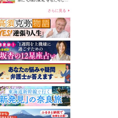
奈に“心境の変化”をもたらした
主演映画『ママせか』 身を削
って「がんに蝕まれる母」を演
さらに見る
じた壮絶な撮影現場