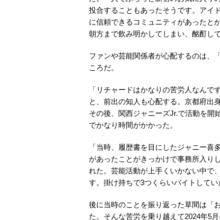
投合することもあったそうです。アイ
に信頼できるコミュニティがあったと
朝方まで飲み明かしてしまい、酩酊し
ファンや芸能関係者が心配するのは、
ころだ。
「リチャードはかなりの苦労人なんで
と、前出の知人も心配する。京都府出身
その後、関西ジャニーズJr.で活動を
でかなり時間がかかった。
「当時、履歴書を目にしたジャニー喜多
があったことがきっかけで事務所入り
れた。芸能活動が上手くいかない中で
す。掛け持ちで3つくらいバイトしてい
後に当時のことを振り返った草間は「
た。そんな苦労を乗り越えて2024年