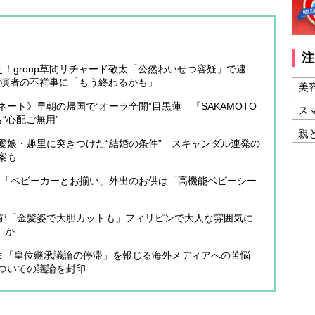
注
！group草間リチャード敬太「公然わいせつ容疑」で逮
』出演者の不祥事に「もう終わるかも」
美
ート》早朝の帰国で“オーラ全開”目黒蓮 『SAKAMOTO
ス
“心配ご無用”
親
愛娘・趣里に突きつけた“結婚の条件” スキャンダル連発の
健
案も
美
ん「ベビーカーとお揃い」外出のお供は「高機能ベビーシー
夫
郁「金髪姿で大胆カットも」フィリピンで大人な雰囲気に
」か
さま「皇位継承議論の停滞」を報じる海外メディアへの苦悩
ついての議論を封印