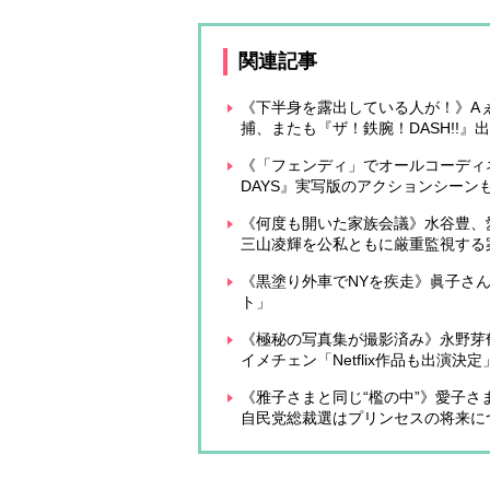
関連記事
《下半身を露出している人が！》Aぇ
捕、またも『ザ！鉄腕！DASH!!
《「フェンディ」でオールコーディネ
DAYS』実写版のアクションシーンも
《何度も開いた家族会議》水谷豊、
三山凌輝を公私ともに厳重監視する
《黒塗り外車でNYを疾走》眞子さ
ト」
《極秘の写真集が撮影済み》永野芽
イメチェン「Netflix作品も出演決定
《雅子さまと同じ“檻の中”》愛子
自民党総裁選はプリンセスの将来に