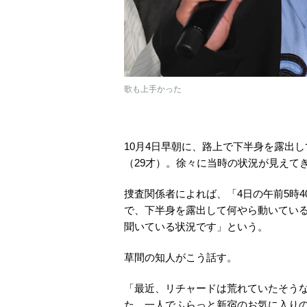
歌も上手かった
10月4日早朝に、路上で下半身を露出し
（29才）。徐々に当時の状況が見えて
捜査関係者によれば、「4日の午前5時
で、下半身を露出して何やら動いてい
聞いている状況です」という。
草間の知人がこう話す。
「最近、リチャードは荒れていたそう
た。一人でふらっと新宿のお気に入り