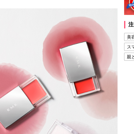
注
美
ス
親
健
美
夫