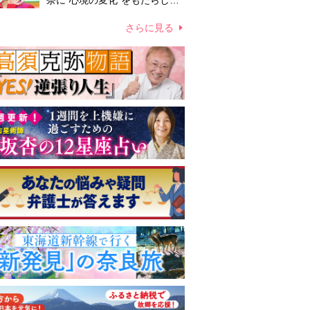
奈に“心境の変化”をもたらした
主演映画『ママせか』 身を削
って「がんに蝕まれる母」を演
さらに見る
じた壮絶な撮影現場