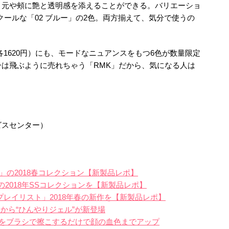
目元や頰に艶と透明感を添えることができる。バリエーショ
クールな「02 ブルー」の2色。両方揃えて、気分で使うの
1620円）にも、モードなニュアンスをもつ6色が数量限定
は飛ぶように売れちゃう「RMK」だから、気になる人は
ービスセンター）
ce」の2018春コレクション【新製品レポ】
の2018年SSコレクションを【新製品レポ】
プレイリスト」2018年春の新作を【新製品レポ】
から“ひんやりジェル”が新登場
をブラシで擦こするだけで顔の血色までアップ