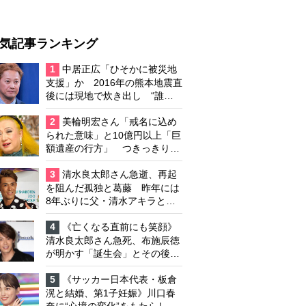
気記事ランキング
1
中居正広「ひそかに被災地
支援」か 2016年の熊本地震直
後には現地で炊き出し “誰に
も知られなくて良い”と、むし
ろ強まる福祉活動への思い
2
美輪明宏さん「戒名に込め
られた意味」と10億円以上「巨
額遺産の行方」 つきっきりで
私生活をサポートしていた元俳
優が相続か
3
清水良太郎さん急逝、再起
を阻んだ孤独と葛藤 昨年には
8年ぶりに父・清水アキラと共
演、本格的な活動再開に向かっ
ていたが…周囲が懸念していた
4
《亡くなる直前にも笑顔》
「不安定なところ」
清水良太郎さん急死、布施辰徳
が明かす「誕生会」とその後の
メッセージ
5
《サッカー日本代表・板倉
滉と結婚、第1子妊娠》川口春