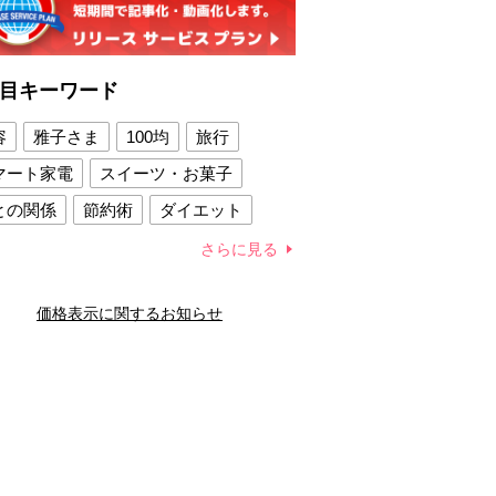
目キーワード
容
雅子さま
100均
旅行
マート家電
スイーツ・お菓子
との関係
節約術
ダイエット
康法
新製品
さらに見る
容賢者のダイエットグッズ
価格表示に関するお知らせ
との関係
新津春子
どか食い