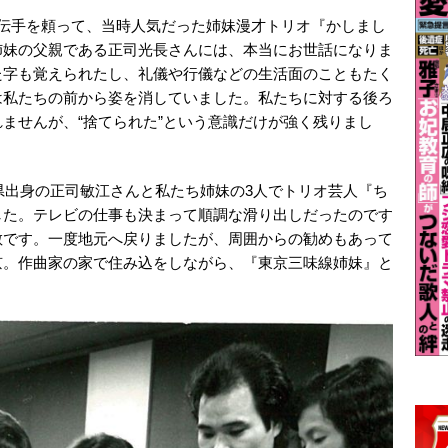
。伝手を頼って、当時人気だった姉妹漫才トリオ『かしまし
姉妹の父親である正司光長さんには、本当にお世話になりま
た字も覚えられたし、礼儀や行儀などの生活面のこともたく
は私たちの前から姿を消していました。私たちに対する後ろ
ませんが、“捨てられた”という意識だけが強く残りまし
川県出身の正司敏江さんと私たち姉妹の3人でトリオ芸人『ち
した。テレビの仕事も決まって順調な滑り出しだったのです
散です。一度地元へ戻りましたが、周囲からの勧めもあって
京。作曲家の家で住み込をしながら、『東京三味線姉妹』と