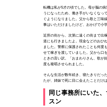
転機は私が5才の頃でした。母が脳の
うになったため、働き手がいなくなっ
ぐようになりました。父から歌と三味
事はいただけましたけど、おかげで小
近所の街から、次第に遠くの街まで出
道にも行きましたよ。現金などのおひ
ました。警察に保護されたことも何度も
せて稼ぎを渡していました。父から口
ときの言い訳。「おまわりさん、歌が
度も複唱させられました。
そんな生活が数年続き、寝たきりだっ
たが、姉妹で死に目に会えたことだけ
同じ事務所にいた、
スン