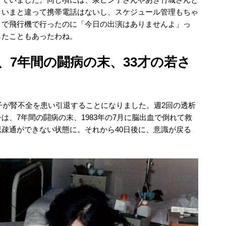
。いまと違って携帯電話はないし、スケジュール管理もちゃ
まで飛行機で行ったのに「今日の出演はありませんよ」っ
したこともあったわね。
、7年間の闘病の末、33才の若さ
民子が腎不全を患い引退することになりました。週2回の透析
は、7年間の闘病の末、1983年の7月に脳出血で倒れて救
疎通ができない状態に。それから40日後に、意識が戻る
。