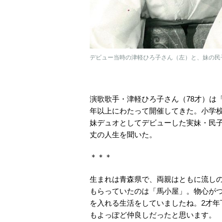
デビュー当時の津軽ひろ子さん（左）と、妹の民
演歌歌手・津軽ひろ子さん（78才）は
年以上にわたって開催してきた。小学
妹デュオとしてデビューした実妹・民
丈の人生を聞いた。
＊＊＊
生まれは青森県で、両親はともに流し
もらっていたのは「馬小屋」。物心が
を入れる生活をしていましたね。2才
もよっぽど仲良しだったと思います。