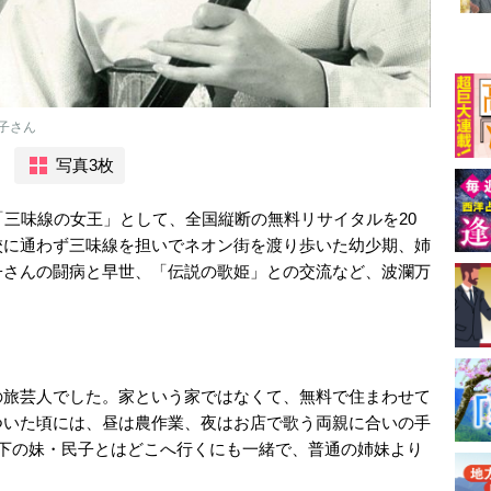
子さん
写真3枚
「三味線の女王」として、全国縦断の無料リサイタルを20
校に通わず三味線を担いでネオン街を渡り歩いた幼少期、姉
子さんの闘病と早世、「伝説の歌姫」との交流など、波瀾万
の旅芸人でした。家という家ではなくて、無料で住まわせて
ついた頃には、昼は農作業、夜はお店で歌う両親に合いの手
年下の妹・民子とはどこへ行くにも一緒で、普通の姉妹より