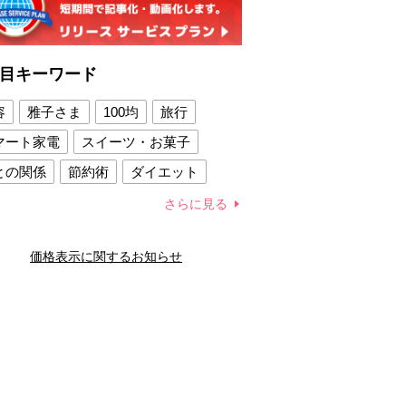
目キーワード
容
雅子さま
100均
旅行
マート家電
スイーツ・お菓子
との関係
節約術
ダイエット
康法
新製品
さらに見る
容賢者のダイエットグッズ
価格表示に関するお知らせ
との関係
新津春子
どか食い