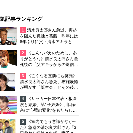
気記事ランキング
1
清水良太郎さん急逝、再起
を阻んだ孤独と葛藤 昨年には
8年ぶりに父・清水アキラと共
演、本格的な活動再開に向かっ
ていたが…周囲が懸念していた
2
《こんなバカのために、あ
「不安定なところ」
りがとうな》清水良太郎さん急
死後の「父アキラからの返信」
布施辰徳が涙で明かす「順番が
違う」
3
《亡くなる直前にも笑顔》
清水良太郎さん急死、布施辰徳
が明かす「誕生会」とその後の
メッセージ
4
《サッカー日本代表・板倉
滉と結婚、第1子妊娠》川口春
奈に“心境の変化”をもたらした
主演映画『ママせか』 身を削
って「がんに蝕まれる母」を演
5
《室内でもう意識がなかっ
じた壮絶な撮影現場
た》急逝の清水良太郎さん「3