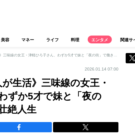
美容
マネー
ライフ
料理
エンタメ
関連サ
《馬小屋で家族4人が生活》三味線の女王・津軽ひろ子さん、わずか5才で妹と「夜の街」で働き始めた壮絶人生
2026.01.14 07:00
人が生活》三味線の女王・
わずか5才で妹と「夜の
壮絶人生