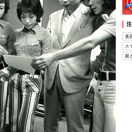
注
美
ス
親
健
美
夫