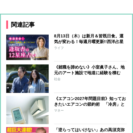
関連記事
8月13日（木）は新月＆皆既日食。運
気が変わる！毎週月曜更新!!西洋占星
術師・逢坂杏の12星座占い【2026年8
ライフ
月10～8月16日】
《就職を諦めない》小室眞子さん、地
元のアート施設で地道に経験を積む
日々 小室圭さんはリモートワーク中
社会
心で全力サポート“平日昼間から半袖
短パンで育児”
《エアコン2027年問題目前》知ってお
きたいエアコンの節約術 「冷房」と
「除湿」どちらが得？ 30分以内のお
マネー
出かけならつけっ放し？消す？
「逆らってはいけない」あの高須克弥