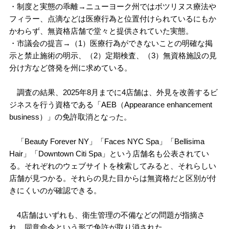
・制度と実態の乖離→ニューヨーク州ではボツリヌス療法や
フィラー、点滴などは医療行為と位置付けられているにもか
かわらず、無資格店舗で堂々と提供されていた実態。
・市議会の提言→（1）医療行為ができないことの明確な掲
示と禁止施術の明示、（2）定期検査、（3）無資格施設の見
分け方など啓発を州に求めている。
調査の結果、2025年8月までに4店舗は、外見を改善するビ
ジネスを行う資格である「AEB（Appearance enhancement
business）」の免許取消となった。
「Beauty Forever NY」「Faces NYC Spa」「Bellisima
Hair」「Downtown Citi Spa」という店舗名も公表されてい
る。それぞれのウェブサイトを検索してみると、それらしい
店舗が見つかる。それらの見た目からは無資格だと区別が付
きにくいのが確認できる。
4店舗はいずれも、衛生管理の不備などの問題が指摘さ
れ、同意命令という形で免許が取り消された。