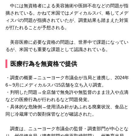
中には無資格者による美容施術や医師不在などの問題が指
摘されている。かねて米国ではメディカルスパ、略してメデ
ィスパの問題が指摘されていたが、調査結果も踏まえた対策
が打たれることが予想される。
美容医療に必要な資格の問題は、世界中で課題になってい
るが、米国でも重要な課題として認識されている。
医療行為を無資格で提供
・調査の概要→ニューヨーク市議会が当局と連携し、2024年
6～9月にメディカルスパ15店舗を立ち入り調査。
・判明した問題→全店舗で無免許や無監督のまま注入や点滴
などの医療行為が行われるなど問題発覚。
・具体的な危険例→使用済み針があふれる廃棄状況、食品と
同じ冷蔵庫での製剤保管などが確認された。
調査は、ニューヨーク市議会の監督・調査部門が中心とな
り、州保健当局（捜査部門や麻薬取締部門）、州教育当局、