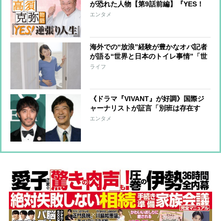
が恐れた人物【第9話前編】『YES！
逆張り人生～高須克弥物語～』
エンタメ
海外での“放浪”経験が豊かなオバ記者
が語る“世界と日本のトイレ事情”「世
界から絶賛される日本のトイレが現状
ライフ
維持できなくなったら、間違いなく日
本の凋落」
《ドラマ『VIVANT』が好調》国際ジ
ャーナリストが証言「別班は存在す
る」 金大中氏拉致事件に関与した元
エンタメ
自衛官は非公式な工作員だったのか