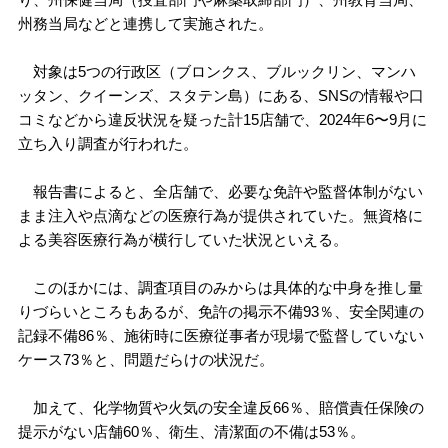
州務当局などと連携して実施された。
対象は5つの行政区（ブロンクス、ブルックリン、マンハ
ッタン、クイーンズ、スタテン島）にある、SNSの情報や口
コミなどから違反状況を疑った計15店舗で、2024年6〜9月に
立ち入り調査が行われた。
報告書によると、全店舗で、必要な免許や監督体制がない
まま注入や点滴などの医療行為が提供されていた。無資格に
よる美容医療行為が横行していた状況といえる。
このほかには、調査項目のみからは具体的な中身を推し量
りづらいところもあるが、免許の掲示不備93％、安全関連の
記録不備86％、施術時に医療従事者が現場で監督していない
ケース73％と、問題だらけの状況だ。
加えて、化学物質や火気の安全違反66％、賠償責任保険の
提示がない店舗60％、衛生、清潔面の不備は53％。