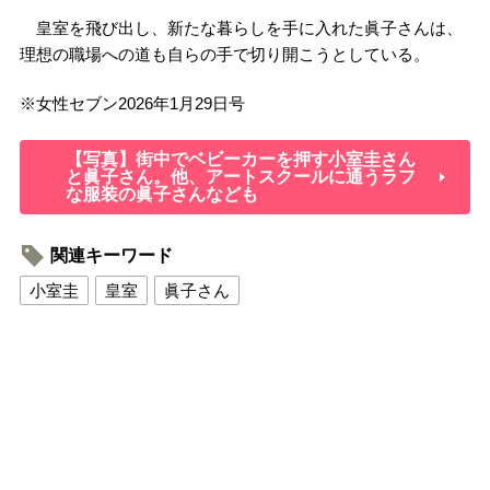
皇室を飛び出し、新たな暮らしを手に入れた眞子さんは、
理想の職場への道も自らの手で切り開こうとしている。
※
女性セブン
2026
年
1
月
29
日号
【写真】街中でベビーカーを押す小室圭さん
と眞子さん。他、アートスクールに通うラフ
な服装の眞子さんなども
関連キーワード
小室圭
皇室
眞子さん