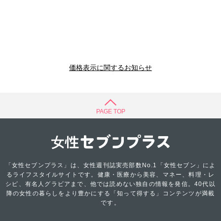
価格表示に関するお知らせ
PAGE TOP
「女性セブンプラス」は、女性週刊誌実売部数No.1「女性セブン」によ
るライフスタイルサイトです。健康・医療から美容、マネー、料理・レ
シピ、有名人グラビアまで、他では読めない独自の情報を発信。40代以
降の女性の暮らしをより豊かにする「知って得する」コンテンツが満載
です。