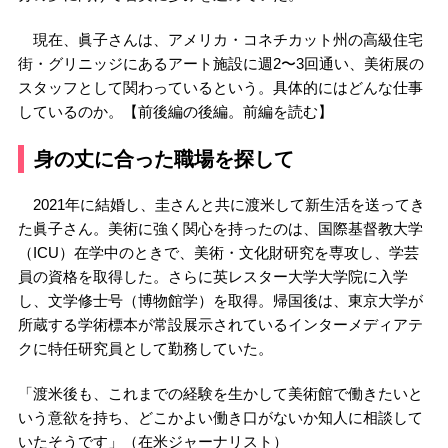
現在、眞子さんは、アメリカ・コネチカット州の高級住宅
街・グリニッジにあるアート施設に週2〜3回通い、美術展の
スタッフとして関わっているという。具体的にはどんな仕事
しているのか。【前後編の後編。前編を読む】
身の丈に合った職場を探して
2021年に結婚し、圭さんと共に渡米して新生活を送ってき
た眞子さん。美術に強く関心を持ったのは、国際基督教大学
（ICU）在学中のときで、美術・文化財研究を専攻し、学芸
員の資格を取得した。さらに英レスター大学大学院に入学
し、文学修士号（博物館学）を取得。帰国後は、東京大学が
所蔵する学術標本が常設展示されているインターメディアテ
クに特任研究員として勤務していた。
「渡米後も、これまでの経験を生かして美術館で働きたいと
いう意欲を持ち、どこかよい働き口がないか知人に相談して
いたそうです」（在米ジャーナリスト）