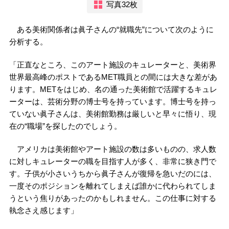
写真32枚
ある美術関係者は眞子さんの“就職先”について次のように
分析する。
「正直なところ、このアート施設のキュレーターと、美術界
世界最高峰のポストであるMET職員との間には大きな差があ
ります。METをはじめ、名の通った美術館で活躍するキュレ
ーターは、芸術分野の博士号を持っています。博士号を持っ
ていない眞子さんは、美術館勤務は厳しいと早々に悟り、現
在の“職場”を探したのでしょう。
アメリカは美術館やアート施設の数は多いものの、求人数
に対しキュレーターの職を目指す人が多く、非常に狭き門で
す。子供が小さいうちから眞子さんが復帰を急いだのには、
一度そのポジションを離れてしまえば誰かに代わられてしま
うという焦りがあったのかもしれません。この仕事に対する
執念さえ感じます」