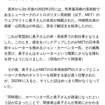
渡米から3か月後の2022年2月には、世界最高峰の美術館で
あるニューヨークのメトロポリタン美術館（以下、MET）の
ウェブサイトに眞子さんの名前が掲載された。沖縄県出身の
画家・山田真山の作品に、実名で解説文を執筆したのだ。
「これが実質的に眞子さんの米・美術界での初仕事となりま
した。このとき、彼女をバックアップしたのがMETの日本美
術キュレーターを務めるジョン・カーペンター氏。その薫陶
を受け、眞子さんはキュレーターという職業にさらなる憧れ
を持つようになりました」（現地のアート関係者）
その後、眞子さんがMETの日本美術部門のスタッフとニュ
ーヨーク市内のギャラリーを視察する姿が度々目撃された
が、2023年に入ると、そうした話はめっきり聞かなくなって
いた。
「同時期に、カーペンター氏と眞子さんが疎遠になったとい
う話が広まったことで、関係者は眞子さんが美術にかかわる