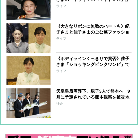
放つまばゆい光「佳子さまは“カチュ
ライフ
ーシャ型”」で母娘共演
《大きなリボンに無数のハートも》紀
子さまと佳子さまのご公務ファッショ
ン「国民感情に寄り添い」ド派手もダ
ライフ
ークトーンも巧みに着こなして
《ボディラインくっきりで賛否》佳子
さま「ショッキングピンクワンピ」で
垣間見えた皇室の理念「着回すもの」
ライフ
と「封印するもの」TPOをしっかり意
識
天皇皇后両陛下、親子3人で熊本へ 9
月に予定されている熊本視察を被災地
訪問に切り替えての実施が現実的か
社会
上皇ご夫妻から受け継ぐ“国民への寄
り添い方”