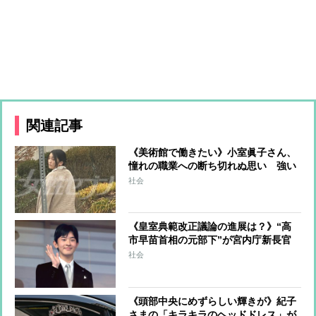
関連記事
《美術館で働きたい》小室眞子さん、
憧れの職業への断ち切れぬ思い 強い
キャリア志向を圭さんが応援 新たに
社会
生まれた「日本美術の素晴らしさを伝
えたい」という夢
《皇室典範改正議論の進展は？》“高
市早苗首相の元部下”が宮内庁新長官
に就任 問われるのは「愛子さまと悠
社会
仁さまの“バッティング”をどう解消
し、軟着陸させるか」
《頭部中央にめずらしい輝きが》紀子
さまの「キラキラのヘッドドレス」が