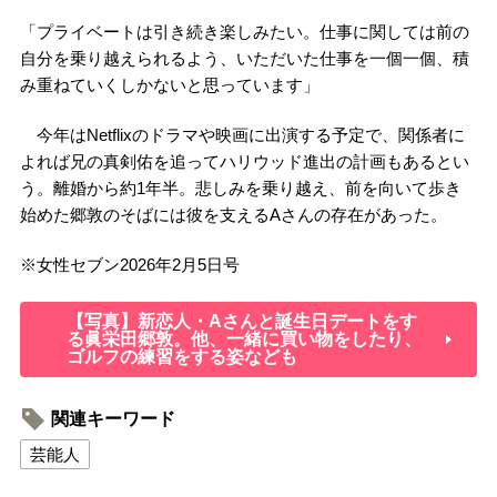
「プライベートは引き続き楽しみたい。仕事に関しては前の
自分を乗り越えられるよう、いただいた仕事を一個一個、積
み重ねていくしかないと思っています」
今年はNetflixのドラマや映画に出演する予定で、関係者に
よれば兄の真剣佑を追ってハリウッド進出の計画もあるとい
う。離婚から約1年半。悲しみを乗り越え、前を向いて歩き
始めた郷敦のそばには彼を支えるAさんの存在があった。
※
女性セブン
2026
年
2
月
5
日号
【写真】新恋人・Aさんと誕生日デートをす
る眞栄田郷敦。他、一緒に買い物をしたり、
ゴルフの練習をする姿なども
関連キーワード
芸能人