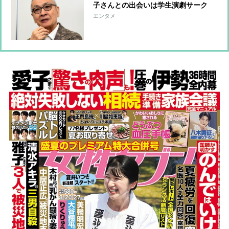
子さんとの出会いは学生演劇サーク
ル 服装も食事も“麗子さんまかせ”
エンタメ
2017年には“生前墓”も手配していた