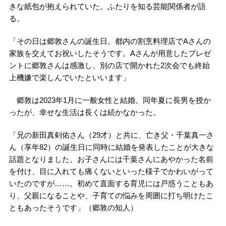
きな紙包が抱えられていた。ふたりを知る芸能関係者が語
る。
「その日は郷敦さんの誕生日。都内の割烹料理店でAさんの
家族を交えてお祝いしたそうです。Aさんが用意したプレゼ
ントに郷敦さんは感激し、別の店で開かれた2次会でも終始
上機嫌で楽しんでいたといいます」
郷敦は2023年1月に一般女性と結婚。同年夏に長男を授か
ったが、幸せな生活は長くは続かなかった。
「兄の新田真剣佑さん（29才）と共に、亡き父・千葉真一さ
ん（享年82）の誕生日に同時に結婚を発表したことが大きな
話題となりました。お子さんには千葉さんにあやかった名前
を付け、目に入れても痛くないといった様子でかわいがって
いたのですが……。初めて直面する育児には戸惑うこともあ
り、父親になることや、子育ての悩みを周囲に打ち明けたこ
ともあったそうです」（郷敦の知人）