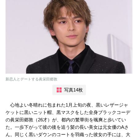
新恋人とデートする眞栄田郷敦
写真14枚
心地よい冬晴れに包まれた1月上旬の夜、黒いレザージャ
ケットに黒いニット帽、黒マスクをした全身ブラックコーデ
の眞栄田郷敦（26才）が、都内の繁華街を颯爽と歩いてい
た。一歩下がって彼の後を追う髪の長い美女は元女優のAさ
ん。同じく黒いダウンのコートを羽織った彼女の手には、大