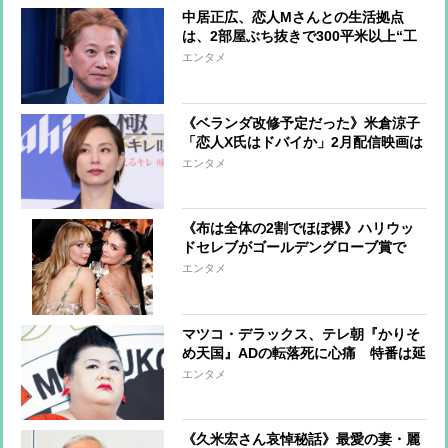
中居正広、恋人Mさんとの生活拠点
は、2部屋ぶち抜きで300平米以上“工
事含め10億円以上”の高級マンショ
エンタメ
ン 「4畳の居室に一家5人」から掴ん
だ“成功の証”
《ベランダ改修予定だった》米倉涼子
「恋人X氏はドバイか」2月配信映画は
着々と進行も、愛犬とともに帰国を待
エンタメ
つ不安定な現状
《布は全体の2割でほぼ裸》ハリウッ
ドセレブがゴールデングローブ賞で
「ネイキッドドレス」の“競演”もはや
エンタメ
露出の限界か
マツコ・デラックス、テレ朝『かりそ
め天国』ADの転落死に心痛 特番は延
期となり2か月近く放送なし、打ち切
エンタメ
りの可能性を巡って現場は紛糾
《久米宏さん哀悼秘話》最愛の妻・麗