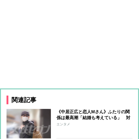
関連記事
《中居正広と恋人Mさん》ふたりの関
係は最高潮「結婚も考えている」 対
照的に余裕ゼロのフジテレビは過剰な
エンタメ
コンプラで雰囲気最悪、虎の子の不動
産事業も切り離しの危機