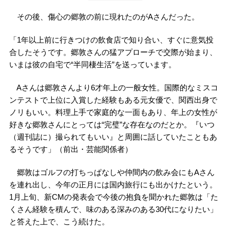
その後、傷心の郷敦の前に現れたのがAさんだった。
「1年以上前に行きつけの飲食店で知り合い、すぐに意気投
合したそうです。郷敦さんの猛アプローチで交際が始まり、
いまは彼の自宅で“半同棲生活”を送っています。
Aさんは郷敦さんより6才年上の一般女性。国際的なミスコ
ンテストで上位に入賞した経験もある元女優で、関西出身で
ノリもいい。料理上手で家庭的な一面もあり、年上の女性が
好きな郷敦さんにとっては“完璧”な存在なのだとか。『いつ
（週刊誌に）撮られてもいい』と周囲に話していたこともあ
るそうです」（前出・芸能関係者）
郷敦はゴルフの打ちっぱなしや仲間内の飲み会にもAさん
を連れ出し、今年の正月には国内旅行にも出かけたという。
1月上旬、新CMの発表会で今後の抱負を聞かれた郷敦は「た
くさん経験を積んで、味のある深みのある30代になりたい」
と答えた上で、こう続けた。