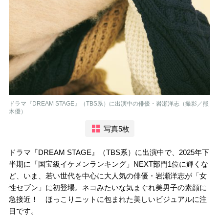
ドラマ『DREAM STAGE』（TBS系）に出演中の俳優・岩瀬洋志（撮影／熊
木優）
写真5枚
ドラマ『DREAM STAGE』（TBS系）に出演中で、2025年下
半期に「国宝級イケメンランキング」NEXT部門1位に輝くな
ど、いま、若い世代を中心に大人気の俳優・岩瀬洋志が「女
性セブン」に初登場。ネコみたいな気まぐれ美男子の素顔に
急接近！ ほっこりニットに包まれた美しいビジュアルに注
目です。