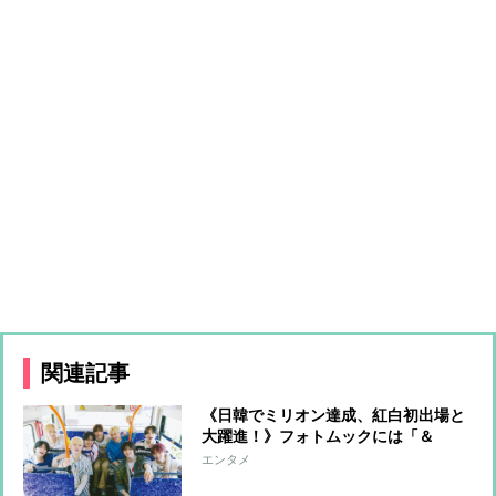
関連記事
《日韓でミリオン達成、紅白初出場と
大躍進！》フォトムックには「＆
TEAMの夏休みを覗き見するような写
エンタメ
真がたくさん」「恋人感のある表情」