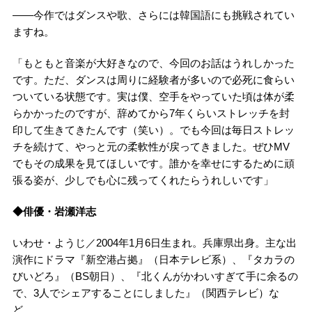
――今作ではダンスや歌、さらには韓国語にも挑戦されてい
ますね。
「もともと音楽が大好きなので、今回のお話はうれしかった
です。ただ、ダンスは周りに経験者が多いので必死に食らい
ついている状態です。実は僕、空手をやっていた頃は体が柔
らかかったのですが、辞めてから7年くらいストレッチを封
印して生きてきたんです（笑い）。でも今回は毎日ストレッ
チを続けて、やっと元の柔軟性が戻ってきました。ぜひMV
でもその成果を見てほしいです。誰かを幸せにするために頑
張る姿が、少しでも心に残ってくれたらうれしいです」
◆俳優・岩瀬洋志
いわせ・ようじ／2004年1月6日生まれ。兵庫県出身。主な出
演作にドラマ『新空港占拠』（日本テレビ系）、『タカラの
びいどろ』（BS朝日）、『北くんがかわいすぎて手に余るの
で、3人でシェアすることにしました』（関西テレビ）な
ど。