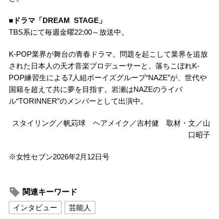
■ドラマ「DREAM STAGE」
TBS系にて毎週金曜22:00～放送中。
K-POP業界が舞台の青春ドラマ。問題を起こして業界を追放
された日本人の天才音楽プロデューサーと、落ちこぼれK-
POP練習生による7人組ボーイズグループ“NAZE”が、世代や
国籍を超えて共に夢を目指す。岩瀬はNAZEのライバ
ル“TORINNER”のメンバーとして出演中。
スタイリング／帆苅球 ヘアメイク／吉村健 取材・文／山
口昭子
※女性セブン2026年2月12日号
関連キーワード
インタビュー
芸能人