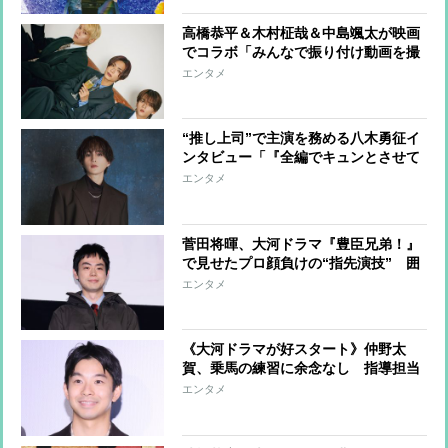
も
高橋恭平＆木村柾哉＆中島颯太が映画
でコラボ「みんなで振り付け動画を撮
ってSNSに」「クリスマスパーティー
エンタメ
もやりたい」
“推し上司”で主演を務める八木勇征イ
ンタビュー「『全編でキュンとさせて
やる！』という気合で挑みました（笑
エンタメ
い）」
菅田将暉、大河ドラマ『豊臣兄弟！』
で見せたプロ顔負けの“指先演技” 囲
碁を打つ場面のために、カメラが回っ
エンタメ
ていないところでもずっと碁石を触っ
て猛特訓
《大河ドラマが好スタート》仲野太
賀、乗馬の練習に余念なし 指導担当
者を感動させた“馬への気遣い”、嫉妬
エンタメ
するほど乗馬がうまい“先輩俳優”との
共演も