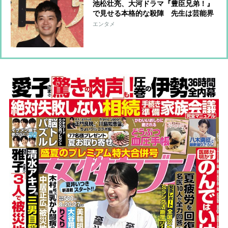
池松壮亮、大河ドラマ『豊臣兄弟！』
で見せる本格的な殺陣 先生は芸能界
きっての格闘技通・岡田准一、8年前
エンタメ
の共演で指導を受け「これが本物か」
と“弟子入り”