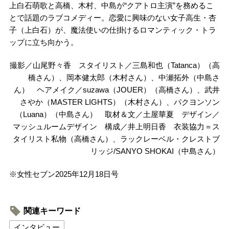
上白石萌歌と高橋、木村、中島が“クアトロ主演”を務めるこ
とで話題のラブコメディー。恋愛に興味のない女子高生・杏
子（上白石）が、魔法使いの仕掛けるロマンティック・トラ
ップに立ち向かう。
撮影／山尾野々香 スタイリスト／三島和也（Tatanca）（高
橋さん）、岡本健太郎（木村さん）、中瀬拓外（中島さ
ん） ヘアメイク／suzawa（JOUER）（高橋さん）、武井
さやか（MASTER LIGHTS）（木村さん）、パクヨンソン
（Luana）（中島さん） 取材＆文／土屋華夏 デザイン／
マッシュルームデザイン 構成／井上明日香 衣装協力＝ス
タイリスト私物（高橋さん）、ラックレーベル・クレストブ
リッジ/SANYO SHOKAI（中島さん）
※女性セブン2025年12月18日号
関連キーワード
インタビュー