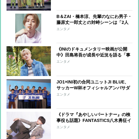
たら」
B＆ZAI・橋本涼、先輩のなにわ男子・
藤原丈一郎丈との対峙シーンは「2人
とも“アイドル”の姿ではなかった」
エンタメ
《INIのドキュメンタリー映画が公開
中》田島将吾が成長や近況を語る「事
務所の社長の心得や葛藤を知りたい」
エンタメ
JO1×INI初の合同ユニットJI BLUE、
サッカーW杯オフィシャルアンバサダ
ーに就任！即興でかけ声誕生!? 早く
エンタメ
もチームワークを発揮
《ドラマ『あやしいパートナー』の検
事役も話題》FANTASTICS八木勇征イ
ンタビュー 人生のパートナーに求め
エンタメ
るものとは？