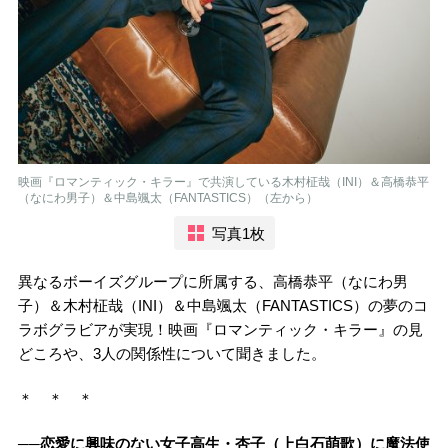
映画『ロマンティック・キラー』で共演している木村柾哉（INI）＆高橋恭平
（なにわ男子）＆中島颯太（FANTASTICS）（左から）
写真1枚
異なるボーイズグループに所属する、高橋恭平（なにわ男
子）＆木村柾哉（INI）＆中島颯太（FANTASTICS）の夢のコ
ラボグラビアが実現！映画『ロマンティック・キラー』の見
どころや、3人の関係性について聞きました。
＊ ＊ ＊
──恋愛に興味のない女子高生・杏子（上白石萌歌）に魔法使