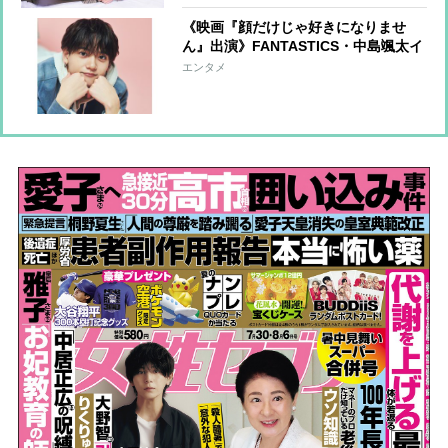
《映画『顔だけじゃ好きになりませ
ん』出演》FANTASTICS・中島颯太イ
ンタビュー “顔だけ”で好きになられ
エンタメ
たら？に「褒めていただけるならうれ
しいし、抵抗感はない」