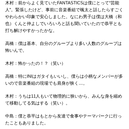
木村：前からよく見ていたFANTASTICSは僕にとって“芸能
人”。緊張したけど、事前に音楽番組で颯太と話したらすごく
やわらかい印象で安心しました。なにわ男子は僕は大橋（和
也）くんと仲よしでいろいろと話も聞いていたので恭平とも
打ち解けやすかったかな。
高橋：僕は基本、自分のグループより多い人数のグループは
怖いんで。
木村：怖かったの！？（笑い）
高橋：特にINIはガタイもいいし、僕らは小柄なメンバーが多
いので音楽番組の現場でも肩身が狭く…。
木村：うちは11人もいて物理的に狭いから、みんな身を縮め
て移動してる気はする（笑い）。
中島：僕と恭平はもとから友達で食事やテーマパークに行っ
たこともありました。