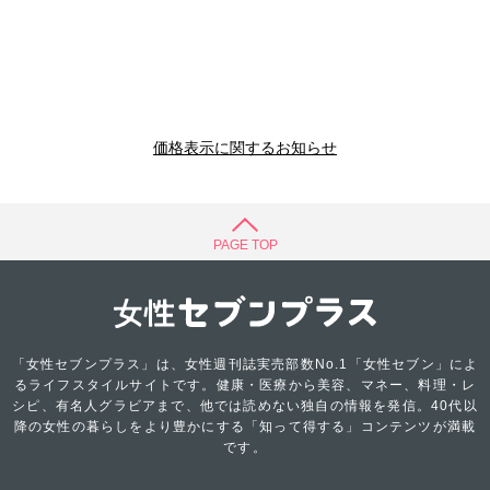
価格表示に関するお知らせ
PAGE TOP
「女性セブンプラス」は、女性週刊誌実売部数No.1「女性セブン」によ
るライフスタイルサイトです。健康・医療から美容、マネー、料理・レ
シピ、有名人グラビアまで、他では読めない独自の情報を発信。40代以
降の女性の暮らしをより豊かにする「知って得する」コンテンツが満載
です。