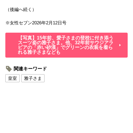
（後編へ続く）
※
女性セブン
2026
年
2
月
12
日号
【写真】15年前、愛子さまの登校に付き添う
スーツ姿の雅子さま。他、32年前サウジアラ
ビアの「赤い砂漠」でグリーンの衣装を着ら
れる雅子さまなども
関連キーワード
皇室
雅子さま