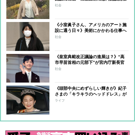
の美術展でキュレーターとして活躍
社会
圭さんは送り迎えなどでサポート
《小室眞子さん、アメリカのアート施
設に通う日々》美術にかかわる仕事へ
の執念 過去に関わった美術展の評判
社会
は上々、見つけていた“自分の居場所”
《皇室典範改正議論の進展は？》“高
市早苗首相の元部下”が宮内庁新長官
に就任 問われるのは「愛子さまと悠
社会
仁さまの“バッティング”をどう解消
し、軟着陸させるか」
《頭部中央にめずらしい輝きが》紀子
さまの「キラキラのヘッドドレス」が
放つまばゆい光「佳子さまは“カチュ
ライフ
ーシャ型”」で母娘共演