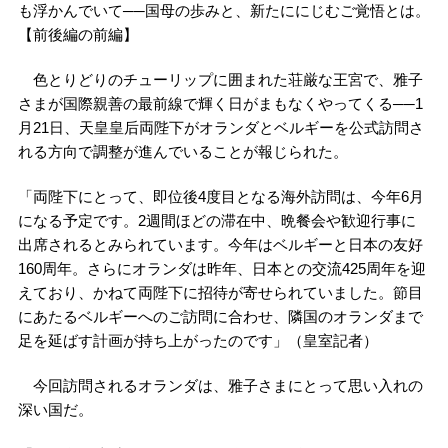
も浮かんでいて──国母の歩みと、新たににじむご覚悟とは。
【前後編の前編】
色とりどりのチューリップに囲まれた荘厳な王宮で、雅子
さまが国際親善の最前線で輝く日がまもなくやってくる──1
月21日、天皇皇后両陛下がオランダとベルギーを公式訪問さ
れる方向で調整が進んでいることが報じられた。
「両陛下にとって、即位後4度目となる海外訪問は、今年6月
になる予定です。2週間ほどの滞在中、晩餐会や歓迎行事に
出席されるとみられています。今年はベルギーと日本の友好
160周年。さらにオランダは昨年、日本との交流425周年を迎
えており、かねて両陛下に招待が寄せられていました。節目
にあたるベルギーへのご訪問に合わせ、隣国のオランダまで
足を延ばす計画が持ち上がったのです」（皇室記者）
今回訪問されるオランダは、雅子さまにとって思い入れの
深い国だ。