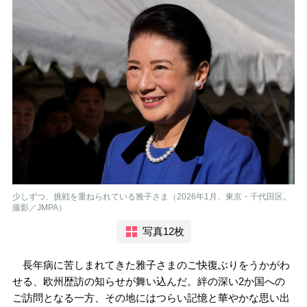
少しずつ、挑戦を重ねられている雅子さま（2026年1月、東京・千代田区。
撮影／JMPA）
写真12枚
長年病に苦しまれてきた雅子さまのご快復ぶりをうかがわ
せる、欧州歴訪の知らせが舞い込んだ。絆の深い2か国への
ご訪問となる一方、その地にはつらい記憶と華やかな思い出