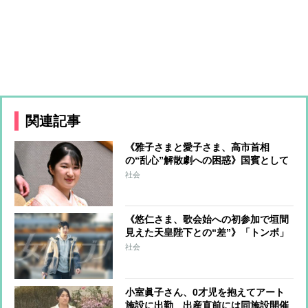
関連記事
《雅子さまと愛子さま、高市首相
の“乱心”解散劇への困惑》国賓として
招待するUAE大統領の来日と重なる投
社会
開票日程 政界が慌ただしい中で発揮
される皇室による国際親善の神髄
《悠仁さま、歌会始への初参加で垣間
見えた天皇陛下との“差”》「トンボ」
を題材に選んだ悠仁さま、「成年皇族
社会
の覚悟」を詠んだ陛下 “帝王学の不
在”を案じる声も
小室眞子さん、0才児を抱えてアート
施設に出勤 出産直前には同施設開催