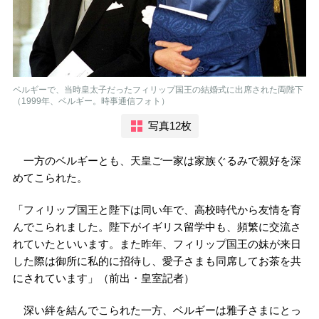
ベルギーで、当時皇太子だったフィリップ国王の結婚式に出席された両陛下
（1999年、ベルギー。時事通信フォト）
写真12枚
一方のベルギーとも、天皇ご一家は家族ぐるみで親好を深
めてこられた。
「フィリップ国王と陛下は同い年で、高校時代から友情を育
んでこられました。陛下がイギリス留学中も、頻繁に交流さ
れていたといいます。また昨年、フィリップ国王の妹が来日
した際は御所に私的に招待し、愛子さまも同席してお茶を共
にされています」（前出・皇室記者）
深い絆を結んでこられた一方、ベルギーは雅子さまにとっ