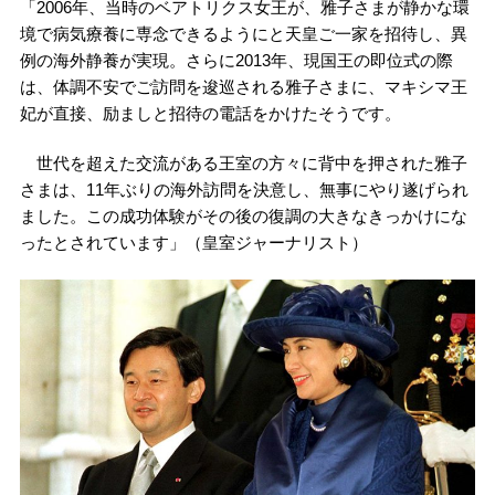
「2006年、当時のベアトリクス女王が、雅子さまが静かな環
境で病気療養に専念できるようにと天皇ご一家を招待し、異
例の海外静養が実現。さらに2013年、現国王の即位式の際
は、体調不安でご訪問を逡巡される雅子さまに、マキシマ王
妃が直接、励ましと招待の電話をかけたそうです。
世代を超えた交流がある王室の方々に背中を押された雅子
さまは、11年ぶりの海外訪問を決意し、無事にやり遂げられ
ました。この成功体験がその後の復調の大きなきっかけにな
ったとされています」（皇室ジャーナリスト）