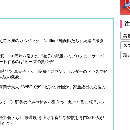
注
美
て不屈のカムバック Netflix『地面師たち』続編の撮影
ス
親
変” 50周年を迎えた『徹子の部屋』のプロデューサーが
ートするのは“ビーズの貴公子”
健
前呼び”》真美子さん、晩餐会にワンショルダーのドレスで登
美
人級の変貌」
夫
真美子夫人「WBCでデコピンと帰国か」家族総出の応援の
レシピ》野菜の旨みや甘みが際立つ！丸ごと蒸し料理レシ
力低下も》”腸温度”を上げる食品や習慣を専門家10人が
材とは？