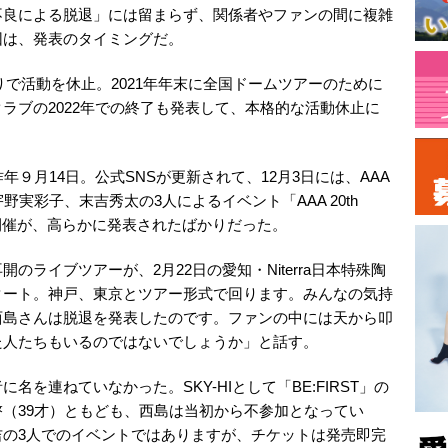
不良による脱退」には留まらず、関係者やファンの間に複雑
因は、発表のタイミングだ。
限りで活動を休止。2021年年末に全国ドームツアーのために
ラブの2022年での終了も発表して、本格的な活動休止に
年９月14日。公式SNSが更新されて、12月3日には、AAA
実彩子、末吉秀太の3人によるイベント「AAA 20th
Around -」の開催が、高らかに発表されたばかりだった。
ライブツアーが、2月22日の愛知・Niterra日本特殊陶
タート。神戸、東京とツアー形式で回ります。みんなの気持
西島さんは脱退を発表したのです。ファンの中には天から叩
た人たちもいるのではないでしょうか」と話す。
を連ねていなかった。SKY-HIとして「BE:FIRST」の
（39才）ともども、西島は当初から不参加となってい
吉の3人でのイベントではありますが、チケットは発売即完