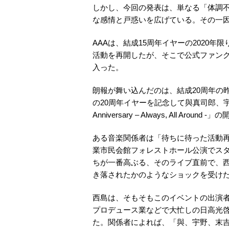
しかし、今回の発表は、単なる「体調
な感情と戸惑いを広げている。その一
AAAは、結成15周年イヤーの2020年
活動を再開したが、そこで公式ファンク
入った。
朗報が舞い込んだのは、結成20周年の昨
の20周年イヤーを記念して與真司郎、宇野
Anniversary – Always, All 
ある音楽関係者は「待ちに待った活動再開の
業市民会館フォレストホール公演でス
ちが一番高ぶる、そのライブ直前で、
き落されたかのようなショックを受け
西島は、そもそもこのイベントの出演者に名
プロデュース業などで大忙しの日高光啓
た。関係者によれば、「與、宇野、末