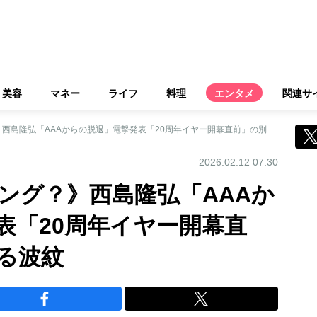
美容
マネー
ライフ
料理
エンタメ
関連サ
《なぜこのタイミング？》西島隆弘「AAAからの脱退」電撃発表「20周年イヤー開幕直前」の別れに広がる波紋
2026.02.12 07:30
ング？》西島隆弘「AAAか
表「20周年イヤー開幕直
る波紋