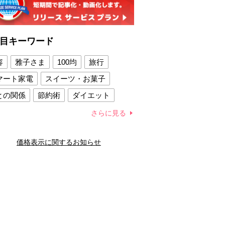
目キーワード
容
雅子さま
100均
旅行
マート家電
スイーツ・お菓子
との関係
節約術
ダイエット
康法
新製品
さらに見る
容賢者のダイエットグッズ
価格表示に関するお知らせ
との関係
新津春子
どか食い