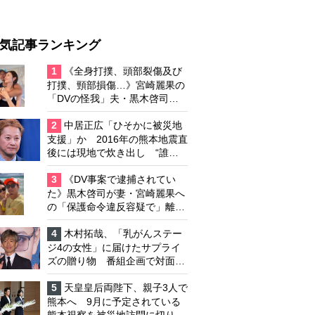
気記事ランキング
1
《全身打撲、頭部裂傷及び
打撲、頸部損傷…》宮崎麗果の
「DVの怪我」夫・黒木啓司の
逮捕で始まる「夫婦の闘争」
2
中居正広「ひそかに被災地
支援」か 2016年の熊本地震直
後には現地で炊き出し “誰に
も知られなくて良い”と、むし
ろ強まる福祉活動への思い
3
《DV事案で逮捕されてい
た》黒木啓司が妻・宮崎麗果へ
の「保護命令違反容疑で」離婚
協議は「第二ステージ」へ
4
木村拓哉、「乳がんステー
ジ4の女性」に届けたサプライ
ズの贈り物 番組企画で対面し
たファンが、夢と希望を与える
心遣いに「うれしくて号泣しま
5
天皇皇后両陛下、親子3人で
した」
熊本へ 9月に予定されている