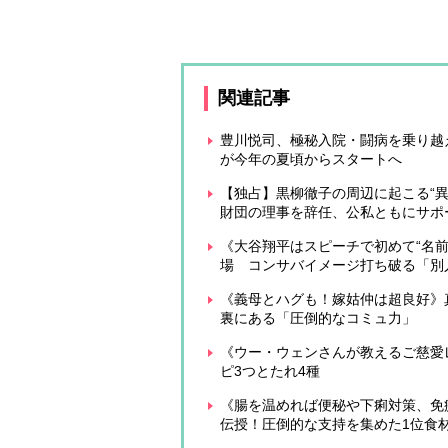
関連記事
豊川悦司、極秘入院・闘病を乗り越え
が今年の夏頃からスタートへ
【独占】黒柳徹子の周辺に起こる“異
財団の理事を辞任、公私ともにサポ
《大谷翔平はスピーチで初めて“名
場 コンサバイメージ打ち破る「別
《義母とハグも！嫁姑仲は超良好》
裏にある「圧倒的なコミュ力」
《ウー・ウェンさんが教えるご慈愛
ピ3つとたれ4種
《腸を温めれば便秘や下痢対策、免疫
伝授！圧倒的な支持を集めた1位食