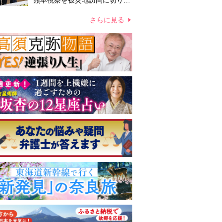
熊本視察を被災地訪問に切り替
えての実施が現実的か 上皇ご
夫妻から受け継ぐ“国民への寄
さらに見る
り添い方”