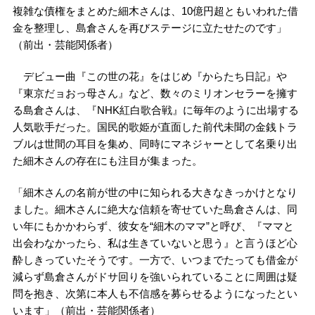
複雑な債権をまとめた細木さんは、10億円超ともいわれた借
金を整理し、島倉さんを再びステージに立たせたのです」
（前出・芸能関係者）
デビュー曲『この世の花』をはじめ『からたち日記』や
『東京だョおっ母さん』など、数々のミリオンセラーを擁す
る島倉さんは、『NHK紅白歌合戦』に毎年のように出場する
人気歌手だった。国民的歌姫が直面した前代未聞の金銭トラ
ブルは世間の耳目を集め、同時にマネジャーとして名乗り出
た細木さんの存在にも注目が集まった。
「細木さんの名前が世の中に知られる大きなきっかけとなり
ました。細木さんに絶大な信頼を寄せていた島倉さんは、同
い年にもかかわらず、彼女を“細木のママ”と呼び、『ママと
出会わなかったら、私は生きていないと思う』と言うほど心
酔しきっていたそうです。一方で、いつまでたっても借金が
減らず島倉さんがドサ回りを強いられていることに周囲は疑
問を抱き、次第に本人も不信感を募らせるようになったとい
います」（前出・芸能関係者）