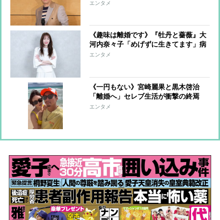
崩しながら被災地支援を継続
エンタメ
《趣味は離婚です》『牡丹と薔薇』大
河内奈々子「めげずに生きてます」病
気や離婚を乗り越えて
エンタメ
《一円もない》宮崎麗果と黒木啓治
「離婚へ」セレブ生活が衝撃の終焉
「彼は九州に帰っています」知人らが
エンタメ
心配する現在