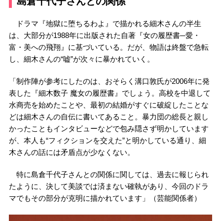
島倉千代子さんとの関係
ドラマ『地獄に堕ちるわよ』で描かれる細木さんの半生
は、大部分が1988年に出版された自著『女の履歴書─愛・
富・美への飛翔』に基づいている。だが、物語は終盤で急転
し、細木さんの“嘘”が次々に暴かれていく。
「制作陣が参考にしたのは、おそらく溝口敦氏が2006年に発
表した『細木数子 魔女の履歴書』でしょう。高校を中退して
水商売を始めたことや、最初の結婚がすぐに破綻したことな
どは細木さんの自伝に書いてあること。暴力団の総長と親し
かったこともインタビューなどで包み隠さず明かしています
が、本人も“フィクションを交えた”と明かしている通り、細
木さんの話には矛盾点が少なくない。
特に島倉千代子さんとの関係に関しては、過去に報じられ
たように、決して美談では済まない確執があり、今回のドラ
マでもその部分が克明に描かれています」（芸能関係者）