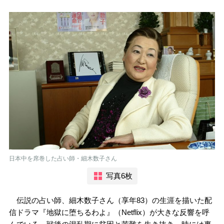
日本中を席巻した占い師・細木数子さん
写真6枚
伝説の占い師、細木数子さん（享年83）の生涯を描いた配
信ドラマ『地獄に堕ちるわよ』（Netflix）が大きな反響を呼