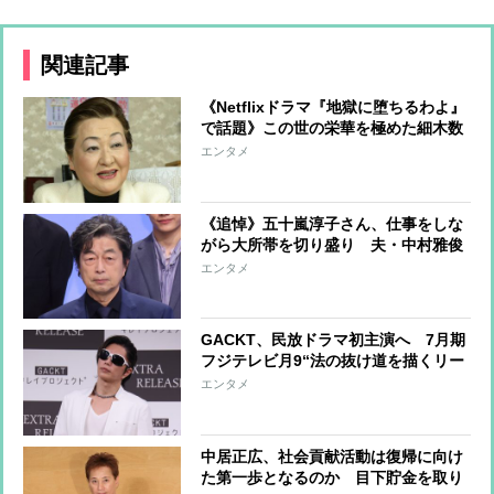
関連記事
《Netflixドラマ『地獄に堕ちるわよ』
で話題》この世の栄華を極めた細木数
子さん「テレビギャラは1本400万円」
エンタメ
「占いサイトだけで月収8000万円」…
強引な語り口には反発も
《追悼》五十嵐淳子さん、仕事をしな
がら大所帯を切り盛り 夫・中村雅俊
の個人事務所の代表取締役も務め、公
エンタメ
私ともに支えた日々 “嫁姑戦争”が報
じられたことも
GACKT、民放ドラマ初主演へ 7月期
フジテレビ月9“法の抜け道を描くリー
ガルドラマ”の主演オファーを快諾
エンタメ
現場からは「救世主が現れた！」の声
中居正広、社会貢献活動は復帰に向け
た第一歩となるのか 目下貯金を取り