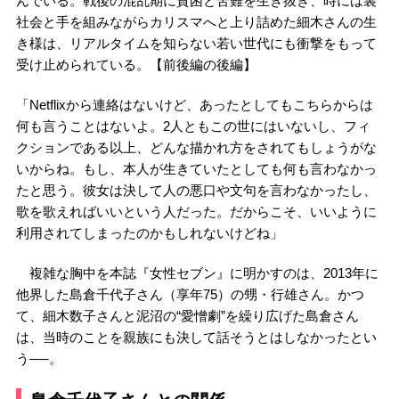
んでいる。戦後の混乱期に貧困と苦難を生き抜き、時には裏
社会と手を組みながらカリスマへと上り詰めた細木さんの生
き様は、リアルタイムを知らない若い世代にも衝撃をもって
受け止められている。【前後編の後編】
「Netflixから連絡はないけど、あったとしてもこちらからは
何も言うことはないよ。2人ともこの世にはいないし、フィ
クションである以上、どんな描かれ方をされてもしょうがな
いからね。もし、本人が生きていたとしても何も言わなかっ
たと思う。彼女は決して人の悪口や文句を言わなかったし、
歌を歌えればいいという人だった。だからこそ、いいように
利用されてしまったのかもしれないけどね」
複雑な胸中を本誌『女性セブン』に明かすのは、2013年に
他界した島倉千代子さん（享年75）の甥・行雄さん。かつ
て、細木数子さんと泥沼の“愛憎劇”を繰り広げた島倉さん
は、当時のことを親族にも決して話そうとはしなかったとい
う──。