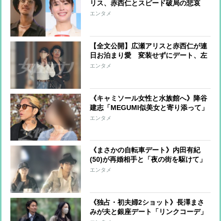
リス、赤西仁とスピード破局の悲哀
「ペアリング」「ハワイにも同行」尽
エンタメ
くしきったその果てに
【全文公開】広瀬アリスと赤西仁が連
日お泊まり愛 変装せずにデート、左
手薬指にはお揃いの指輪…出会って1
エンタメ
か月で急接近 アリスの結婚観にも変
化
《キャミソール女性と水族館へ》降谷
建志「MEGUMI似美女と寄り添って」
SNSの自虐投稿も関係ない「若者から
エンタメ
も支持される」現在地
《まさかの自転車デート》内田有紀
(50)が再婚相手と「夜の街を駆けて」
映画のワンシーンのような“リアルな
エンタメ
目撃談”
《独占・初夫婦2ショット》長澤まさ
みが夫と銀座デート「リンクコーデ」
で左手薬指に指輪が光って