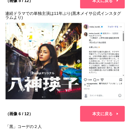
（画像 5 / 12）
本文に戻る
連続ドラマでの単独主演は11年ぶり(黒木メイサ公式インスタグ
ラムより)
（画像 6 / 12）
本文に戻る
「黒」コーデの２人