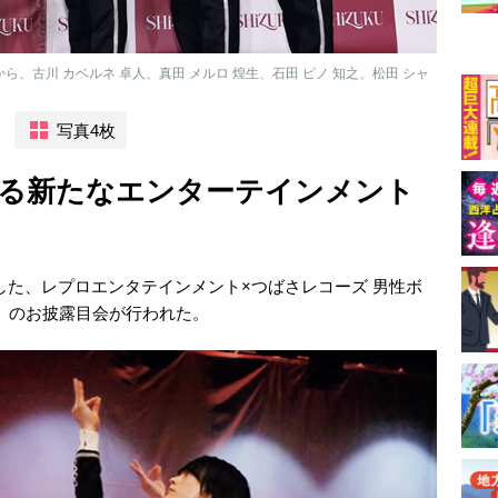
ら、古川 カベルネ 卓人、真田 メルロ 煌生、石田 ピノ 知之、松田 シャ
写真4枚
る新たなエンターテインメント
生した、レプロエンタテインメント×つばさレコーズ 男性ボ
）」のお披露目会が行われた。