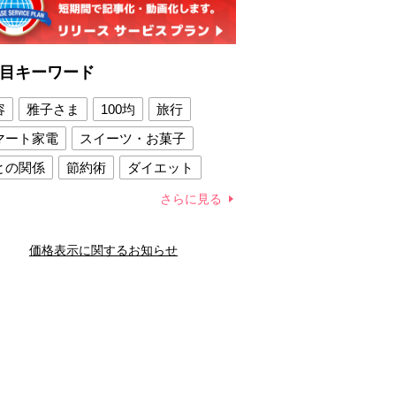
目キーワード
容
雅子さま
100均
旅行
マート家電
スイーツ・お菓子
との関係
節約術
ダイエット
康法
新製品
さらに見る
容賢者のダイエットグッズ
価格表示に関するお知らせ
との関係
新津春子
どか食い