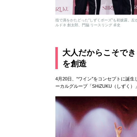
指で滴をかたどった“しずくポーズ”も初披露。左か
ルドネ 創太郎、門脇 リースリング 卓史
大人だからこそでき
を創造
4月20日、“ワイン”をコンセプトに誕
ーカルグループ「SHiZUKU（しずく