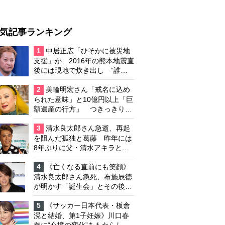
気記事ランキング
1
中居正広「ひそかに被災地
支援」か 2016年の熊本地震直
後には現地で炊き出し “誰に
も知られなくて良い”と、むし
ろ強まる福祉活動への思い
2
美輪明宏さん「戒名に込め
られた意味」と10億円以上「巨
額遺産の行方」 つきっきりで
私生活をサポートしていた元俳
優が相続か
3
清水良太郎さん急逝、再起
を阻んだ孤独と葛藤 昨年には
8年ぶりに父・清水アキラと共
演、本格的な活動再開に向かっ
ていたが…周囲が懸念していた
4
《亡くなる直前にも笑顔》
「不安定なところ」
清水良太郎さん急死、布施辰徳
が明かす「誕生会」とその後の
メッセージ
5
《サッカー日本代表・板倉
滉と結婚、第1子妊娠》川口春