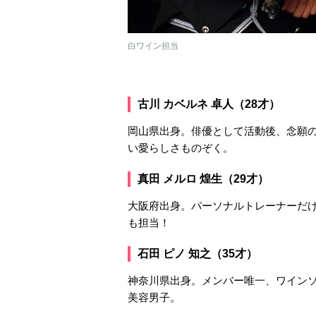
白ワイン担当
古川 カベルネ 卓人（28才）
岡山県出身。俳優として活動後、念願
い愛らしさものぞく。
真田 メルロ 煌生（29才）
大阪府出身。パーソナルトレーナーだ
も担当！
石田 ピノ 知之（35才）
神奈川県出身。メンバー唯一、ワイン
美容男子。