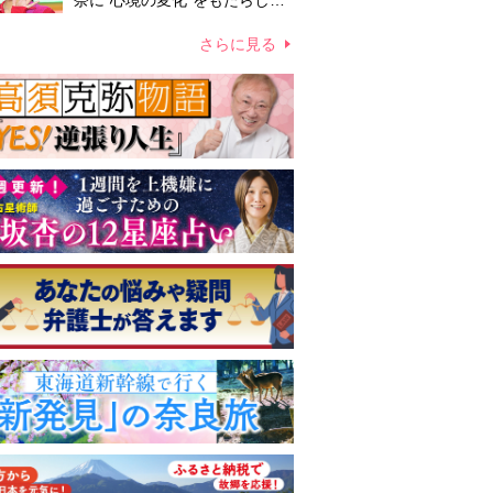
奈に“心境の変化”をもたらした
主演映画『ママせか』 身を削
って「がんに蝕まれる母」を演
さらに見る
じた壮絶な撮影現場