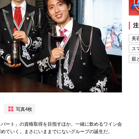
注
美
ス
親
健
美
夫
写真4枚
スパート」の資格取得を目指すほか、一緒に飲めるワイン会
深めていく。まさにいままでにないグループの誕生だ。