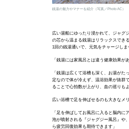
銭湯の魅力やマナーを紹介（写真／Photo AC）
広い湯船にゆったり浸かれて、ジャグ
の芯から温まる銭湯はリラックスでき
1回の銭湯通いで、元気をチャージしま
「銭湯には家風呂とは違う健康効果が
「銭湯は広くて浴槽も深く、お湯がた
定なので体が冷えず、温浴効果が抜群
ることで心拍数が上がり、血の巡りも
広い浴槽で足を伸ばせるのも大きなメ
「足を伸ばしてお風呂に入ると脳内に
泡が噴射される『ジャグジー風呂』や
ら疲労回復効果も期待できます」