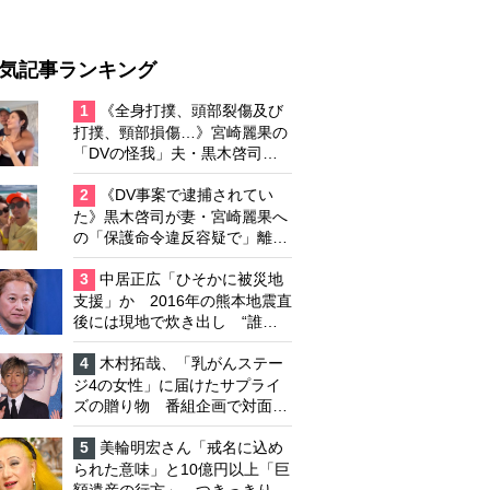
気記事ランキング
1
《全身打撲、頭部裂傷及び
打撲、頸部損傷…》宮崎麗果の
「DVの怪我」夫・黒木啓司の
逮捕で始まる「夫婦の闘争」
2
《DV事案で逮捕されてい
た》黒木啓司が妻・宮崎麗果へ
の「保護命令違反容疑で」離婚
協議は「第二ステージ」へ
3
中居正広「ひそかに被災地
支援」か 2016年の熊本地震直
後には現地で炊き出し “誰に
も知られなくて良い”と、むし
ろ強まる福祉活動への思い
4
木村拓哉、「乳がんステー
ジ4の女性」に届けたサプライ
ズの贈り物 番組企画で対面し
たファンが、夢と希望を与える
心遣いに「うれしくて号泣しま
5
美輪明宏さん「戒名に込め
した」
られた意味」と10億円以上「巨