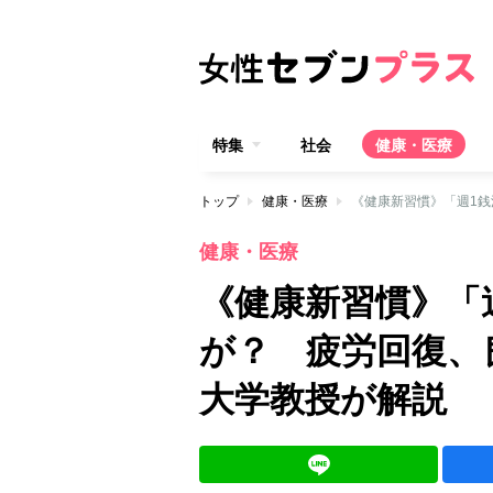
特集
社会
健康・医療
トップ
健康・医療
健康・医療
《健康新習慣》「
が？ 疲労回復、
大学教授が解説