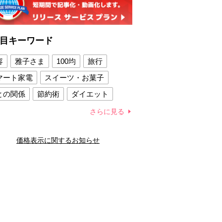
目キーワード
容
雅子さま
100均
旅行
マート家電
スイーツ・お菓子
との関係
節約術
ダイエット
康法
新製品
さらに見る
容賢者のダイエットグッズ
価格表示に関するお知らせ
との関係
新津春子
どか食い