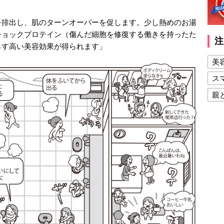
を排出し、肌のターンオーバーを促します。少し熱めのお湯
ショックプロテイン（傷んだ細胞を修復する働きを持ったた
注
らす高い美容効果が得られます」
美
ス
親
健
美
夫