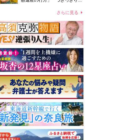
額遺産の行方」 つきっきりで
私生活をサポートしていた元俳
優が相続か
さらに見る