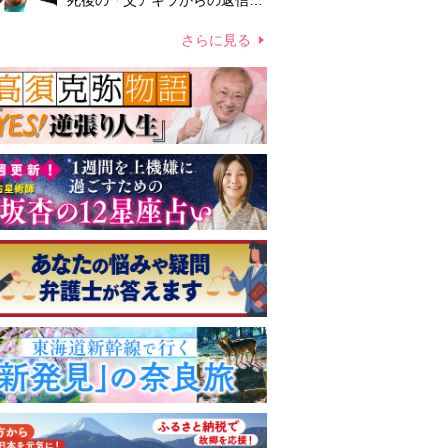
死後の「父アキラからの返信」
布施辰徳が涙で明かす「順番が
違う」
さらに見る