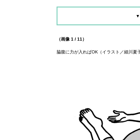
▼
（画像 1 / 11）
脇腹に力が入ればOK（イラスト／細川夏