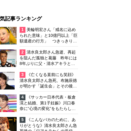
気記事ランキング
1
美輪明宏さん「戒名に込め
られた意味」と10億円以上「巨
額遺産の行方」 つきっきりで
私生活をサポートしていた元俳
優が相続か
2
清水良太郎さん急逝、再起
を阻んだ孤独と葛藤 昨年には
8年ぶりに父・清水アキラと共
演、本格的な活動再開に向かっ
ていたが…周囲が懸念していた
3
《亡くなる直前にも笑顔》
「不安定なところ」
清水良太郎さん急死、布施辰徳
が明かす「誕生会」とその後の
メッセージ
4
《サッカー日本代表・板倉
滉と結婚、第1子妊娠》川口春
奈に“心境の変化”をもたらした
主演映画『ママせか』 身を削
って「がんに蝕まれる母」を演
5
《こんなバカのために、あ
じた壮絶な撮影現場
りがとうな》清水良太郎さん急