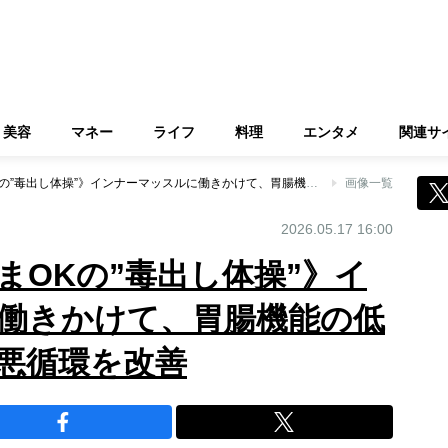
美容
マネー
ライフ
料理
エンタメ
関連サ
《1日3分、寝たままOKの”毒出し体操”》インナーマッスルに働きかけて、胃腸機能の低下や脂肪がたまる悪循環を改善
画像一覧
2026.05.17 16:00
まOKの”毒出し体操”》イ
働きかけて、胃腸機能の低
悪循環を改善