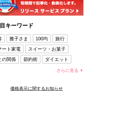
目キーワード
容
雅子さま
100均
旅行
マート家電
スイーツ・お菓子
との関係
節約術
ダイエット
康法
新製品
さらに見る
容賢者のダイエットグッズ
価格表示に関するお知らせ
との関係
新津春子
どか食い