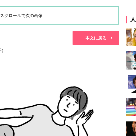
スクロールで次の画像
人
本文に戻る
子）