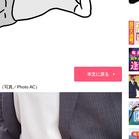
本文に戻る
真／Photo AC）