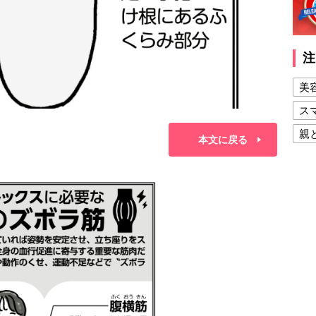
注
美
ス
親
本文に戻る
健
美
夫