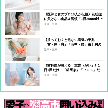
15分」健康・美容を後押しするバスア
イテム9選も
《医師と食のプロ10人が伝授》花粉症
に負けない食品＆習慣「1日200ml以上
のヨーグルトで症状が軽減」「青魚の
健康・医療
EPA・DHAがアレルギー誘発物質を抑
制」
【放っておくと危ない病気の予兆
「首・胸・肩」「背中・腰」編】胸の
痛みが5分続けば狭心症、30分なら心
健康・医療
筋梗塞の可能性 大腸がんの進行で腰
痛になることも
《歯科医が教える「重曹うがい」》1
日1回だけ！「歯磨き」「フロス」だ
けでは解消できない虫歯、口臭の悩み
健康・医療
にサヨナラ