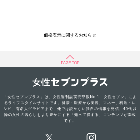
価格表示に関するお知らせ
PAGE TOP
「女性セブンプラス」は、女性週刊誌実売部数No.1「女性セブン」によ
るライフスタイルサイトです。健康・医療から美容、マネー、料理・レ
シピ、有名人グラビアまで、他では読めない独自の情報を発信。40代以
降の女性の暮らしをより豊かにする「知って得する」コンテンツが満載
です。