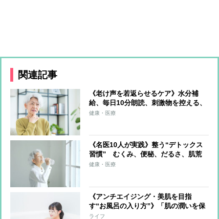
関連記事
《老け声を若返らせるケア》水分補
給、毎日10分朗読、刺激物を控える、
ラジオ体操…若々しくハリのある声を
健康・医療
取り戻す方法を解説
《名医10人が実践》整う“デトックス
習慣” むくみ、便秘、だるさ、肌荒
れを一掃する食・運動・入浴・生活習
健康・医療
慣を解説
《アンチエイジング・美肌を目指
す“お風呂の入り方”》「肌の潤いを保
つには“40℃10分”が最適値。長くても
ライフ